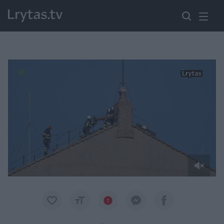
Paremkite Ukrainą