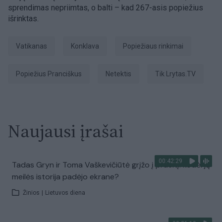
sprendimas nepriimtas, o balti – kad 267-asis popiežius
išrinktas.
Vatikanas
Konklava
Popiežiaus rinkimai
Popiežius Pranciškus
netektis
tik Lrytas.TV
Naujausi įrašai
00:42:29
Tadas Gryn ir Toma Vaškevičiūtė grįžo į praeitį: kodėl jų
meilės istorija padėjo ekrane?
Žinios
|
Lietuvos diena