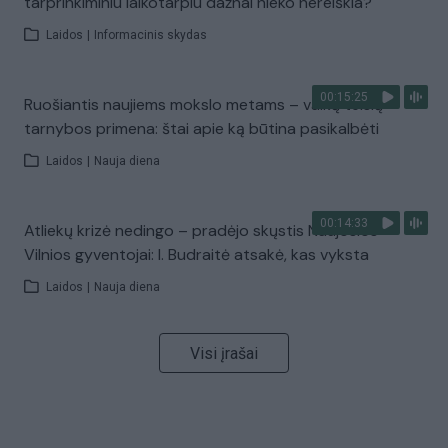
tarprinkiminiu laikotarpiu dažnai nieko nereiškia?
Laidos
|
Informacinis skydas
00:15:25
Ruošiantis naujiems mokslo metams – vaikų teisių
tarnybos primena: štai apie ką būtina pasikalbėti
Laidos
|
Nauja diena
00:14:33
Atliekų krizė nedingo – pradėjo skųstis Naujosios
Vilnios gyventojai: I. Budraitė atsakė, kas vyksta
Laidos
|
Nauja diena
Visi įrašai