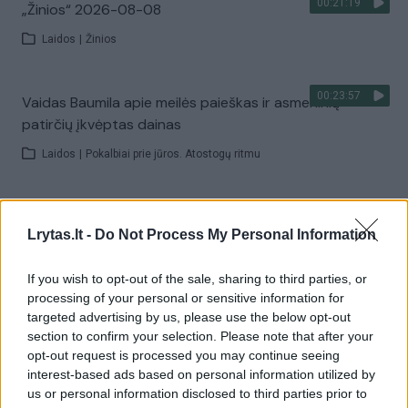
00:21:19
„Žinios“ 2026-08-08
Laidos
|
Žinios
00:23:57
Vaidas Baumila apie meilės paieškas ir asmeninių
patirčių įkvėptas dainas
Laidos
|
Pokalbiai prie jūros. Atostogų ritmu
00:00:40
Dronai Vokietijoje kelia vis daugiau klausimų: du
Lrytas.lt -
Do Not Process My Personal Information
pastebėti virš karinės bazės
Žinios
|
Pasaulis
If you wish to opt-out of the sale, sharing to third parties, or
processing of your personal or sensitive information for
targeted advertising by us, please use the below opt-out
Visi įrašai
section to confirm your selection. Please note that after your
opt-out request is processed you may continue seeing
interest-based ads based on personal information utilized by
us or personal information disclosed to third parties prior to