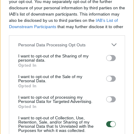
Žiūrimiausi įrašai
your opt-out. You may separately opt-out of the further
disclosure of your personal information by third parties on the
IAB’s list of downstream participants. This information may
also be disclosed by us to third parties on the
IAB’s List of
00:00:30
Vaizdai iš tragiškos avarijos Vilniaus r.: dviejų moterų ir
Downstream Participants
that may further disclose it to other
vaiko gyvybių išgelbėti nepavyko
third parties.
Žinios
|
Lietuvos diena
Personal Data Processing Opt Outs
I want to opt-out of the Sharing of my
00:00:57
personal data.
Savaitės vidurys nusimato karštas: temperatūra kils iki
Opted In
32 laipsnių šilumos
I want to opt-out of the Sale of my
Žinios
|
Orai
Personal Data.
Opted In
I want to opt-out of processing my
00:15:54
V. Zalužno pasisakymą laiko bandymu įsitvirtinti
Personal Data for Targeted Advertising.
Ukrainos politikoje: jis yra neteisus
Opted In
Laidos
|
Nauja diena
I want to opt-out of Collection, Use,
Retention, Sale, and/or Sharing of my
Personal Data that Is Unrelated with the
Purposes for which it was collected.