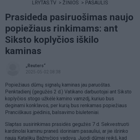
LRYTAS.TV
>
ŽINIOS
>
PASAULIS
Prasideda pasiruošimas naujo
popiežiaus rinkimams: ant
Siksto koplyčios iškilo
kaminas
„Reuters“
2025-05-02 08:38
Popiežiaus dūmų signalų kaminas jau paruoštas.
Penktadienį (gegužės 2 d.) Vatikano darbuotojai ant Siksto
koplyčios stogo užkėlė kamino vamzdį, kuriuo bus
deginami konklavos, per kurią bus renkamas popiežiaus
Pranciškaus įpėdinis, balsavimo biuleteniai.
Slaptas susirinkimas prasidės gegužės 7 d. Sekvestruoti
kardinolai kaminu praneš išoriniam pasauliui, ar jie išrinko
naują Katalikų Bažnyčios vadovą. Juodi dūmai reikš, kad