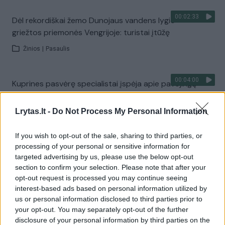
00:02:33
Dėl rekordiškai žemo Dunojaus vandens lygio –
griežtos priemonės Vengrijoje: turistai įtūžę
Žinios
|
Pasaulis
00:04:00
Kuprines pasvėrę specialistai įspėja apie pavojingą
įprotį: tą daro daugiau nei pusė pradinukų
Lrytas.lt -
Do Not Process My Personal Information
Žinios
|
Lietuvos diena
If you wish to opt-out of the sale, sharing to third parties, or
Visi įrašai
processing of your personal or sensitive information for
targeted advertising by us, please use the below opt-out
section to confirm your selection. Please note that after your
opt-out request is processed you may continue seeing
Žiūrimiausi įrašai
interest-based ads based on personal information utilized by
us or personal information disclosed to third parties prior to
your opt-out. You may separately opt-out of the further
disclosure of your personal information by third parties on the