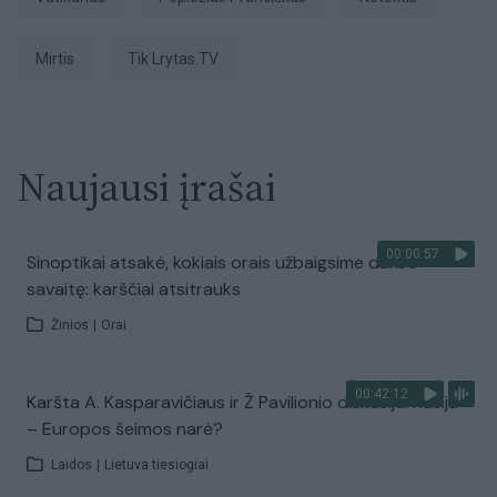
Mirtis
tik Lrytas.TV
Naujausi įrašai
00:00:57
Sinoptikai atsakė, kokiais orais užbaigsime darbo
savaitę: karščiai atsitrauks
Žinios
|
Orai
00:42:12
Karšta A. Kasparavičiaus ir Ž Pavilionio diskusija: Rusija
– Europos šeimos narė?
Laidos
|
Lietuva tiesiogiai