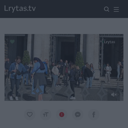
Paremkite Ukrainą