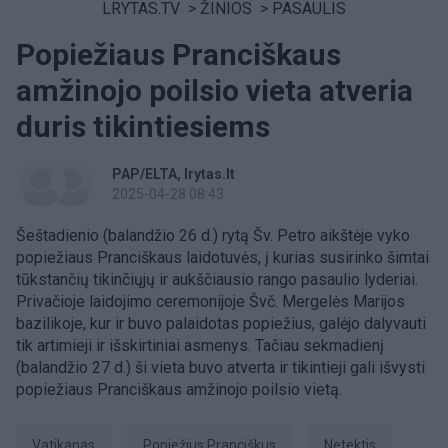
LRYTAS.TV
>
ŽINIOS
>
PASAULIS
Popiežiaus Pranciškaus
amžinojo poilsio vieta atveria
duris tikintiesiems
PAP/ELTA
lrytas.lt
2025-04-28 08:43
Šeštadienio (balandžio 26 d.) rytą Šv. Petro aikštėje vyko
popiežiaus Pranciškaus laidotuvės, į kurias susirinko šimtai
tūkstančių tikinčiųjų ir aukščiausio rango pasaulio lyderiai.
Privačioje laidojimo ceremonijoje Švč. Mergelės Marijos
bazilikoje, kur ir buvo palaidotas popiežius, galėjo dalyvauti
tik artimieji ir išskirtiniai asmenys. Tačiau sekmadienį
(balandžio 27 d.) ši vieta buvo atverta ir tikintieji gali išvysti
popiežiaus Pranciškaus amžinojo poilsio vietą.
Vatikanas
Popiežius Pranciškus
netektis