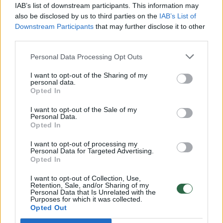
00:00:30
Vaizdai iš tragiškos avarijos Vilniaus r.: dviejų moterų ir
IAB’s list of downstream participants. This information may
vaiko gyvybių išgelbėti nepavyko
also be disclosed by us to third parties on the
IAB’s List of
Downstream Participants
that may further disclose it to other
Žinios
|
Lietuvos diena
third parties.
Personal Data Processing Opt Outs
00:00:57
Savaitės vidurys nusimato karštas: temperatūra kils iki
I want to opt-out of the Sharing of my
32 laipsnių šilumos
personal data.
Opted In
Žinios
|
Orai
I want to opt-out of the Sale of my
Personal Data.
Opted In
00:00:59
Nufilmavo, kaip patvino Vilniaus Vakarinis aplinkkelis:
vaizdas pribloškia
I want to opt-out of processing my
Personal Data for Targeted Advertising.
Žinios
|
Lietuvos diena
Opted In
I want to opt-out of Collection, Use,
Retention, Sale, and/or Sharing of my
00:00:55
Avarija Vilniuje: į stotelę įsirėžęs automobilis sužalojo
Personal Data that Is Unrelated with the
Purposes for which it was collected.
dvi moteris
Opted Out
Žinios
|
Lietuvos diena