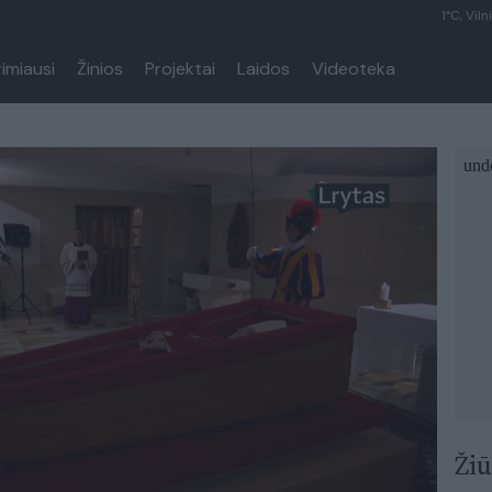
1°C, Viln
rimiausi
Žinios
Projektai
Laidos
Videoteka
Žiū