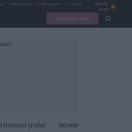
Ekrano
ius
Horoskopai
TV programa
Lrytas.lt
tema
Atsiųskite video
rimiausi įrašai
Visi įrašai