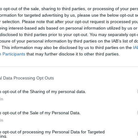
 vaizdai buvo užfiksuoti koplyčioje Šv. Mortos
aut
to opt-out of the sale, sharing to third parties, or processing of your per
dencijoje Vatikane, kurioje jis pirmadienį mirė,
formation for targeted advertising by us, please use the below opt-out s
r selection. Please note that after your opt-out request is processed y
eing interest-based ads based on personal information utilized by us or
disclosed to third parties prior to your opt-out. You may separately opt-
netektis
Mirtis
tik Lrytas.TV
losure of your personal information by third parties on the IAB’s list of
. This information may also be disclosed by us to third parties on the
IA
Participants
that may further disclose it to other third parties.
Visi įrašai
l Data Processing Opt Outs
o opt-out of the Sharing of my personal data.
2:08
00:01:33
Savaitgalis bus ramus ir saulėtas: lietaus
In
ardą
beveik nenumatoma
o opt-out of the Sale of my Personal Data.
Žinios
|
Orai
In
to opt-out of processing my Personal Data for Targeted
00:15:25
ų
Ruošiantis naujiems mokslo metams –
ing.