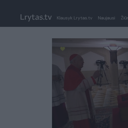
Klausyk Lrytas.tv
Naujausi
Žiū
Paremkite Ukrainą