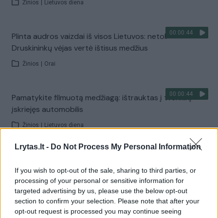
Žinios
|
Lietuvos diena
00:00:44
Plinta audros vaizdai iš visos Lietuvos: netoli
Druskininkų vėjas vertė ištisus medžius
Žinios
|
Orai
00:00:44
Pamatykite filmuotą medžiagą: ištrauktas į tvenkinį
įskriejęs automobilis
Žinios
|
Lietuvos diena
Lrytas.lt -
Do Not Process My Personal Information
00:00:57
Sinoptikai atsakė, kokiais orais užbaigsime darbo
savaitę: karščiai atsitrauks
If you wish to opt-out of the sale, sharing to third parties, or
processing of your personal or sensitive information for
Žinios
|
Orai
targeted advertising by us, please use the below opt-out
section to confirm your selection. Please note that after your
opt-out request is processed you may continue seeing