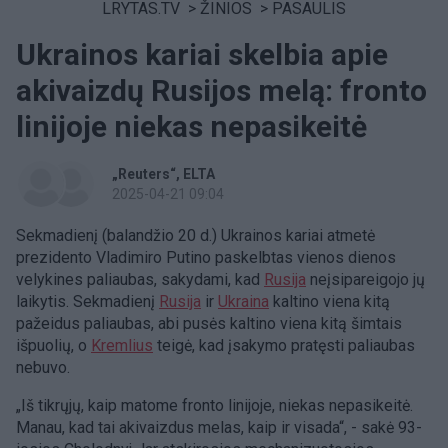
LRYTAS.TV
>
ŽINIOS
>
PASAULIS
Ukrainos kariai skelbia apie
akivaizdų Rusijos melą: fronto
linijoje niekas nepasikeitė
„Reuters“
ELTA
2025-04-21 09:04
Sekmadienį (balandžio 20 d.) Ukrainos kariai atmetė
prezidento Vladimiro Putino paskelbtas vienos dienos
velykines paliaubas, sakydami, kad
Rusija
neįsipareigojo jų
laikytis. Sekmadienį
Rusija
ir
Ukraina
kaltino viena kitą
pažeidus paliaubas, abi pusės kaltino viena kitą šimtais
išpuolių, o
Kremlius
teigė, kad įsakymo pratęsti paliaubas
nebuvo.
„Iš tikrųjų, kaip matome fronto linijoje, niekas nepasikeitė.
Manau, kad tai akivaizdus melas, kaip ir visada“, - sakė 93-