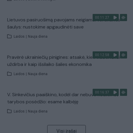
00:11:27
Lietuvos pasiruošimą pavojams neigiamai vertinantis
šaulys: nustokime apgaudinėti save
Laidos
|
Nauja diena
00:12:58
Pravėrė ukrainiečių pinigines: atsakė, kiek vidutiniškai
uždirba ir kaip išsilaiko šalies ekonomika
Laidos
|
Nauja diena
00:16:37
V. Sinkevičius paaiškino, kodėl dar nebuvo Koalicinės
tarybos posėdžio: esame kalbėję
Laidos
|
Nauja diena
Visi įrašai