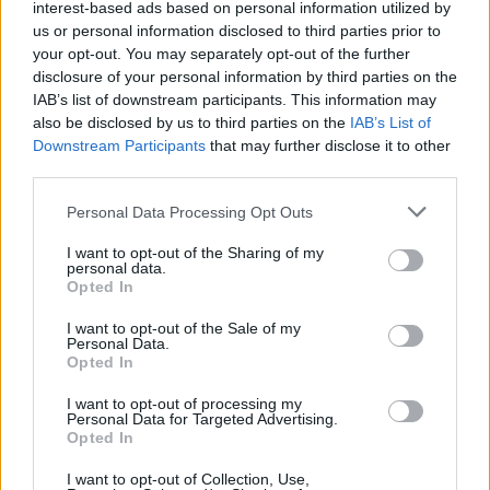
Visi įrašai
interest-based ads based on personal information utilized by
us or personal information disclosed to third parties prior to
your opt-out. You may separately opt-out of the further
disclosure of your personal information by third parties on the
Žiūrimiausi įrašai
IAB’s list of downstream participants. This information may
also be disclosed by us to third parties on the
IAB’s List of
Downstream Participants
that may further disclose it to other
third parties.
00:00:30
Vaizdai iš tragiškos avarijos Vilniaus r.: dviejų moterų ir
vaiko gyvybių išgelbėti nepavyko
Personal Data Processing Opt Outs
Žinios
|
Lietuvos diena
I want to opt-out of the Sharing of my
personal data.
Opted In
00:00:57
Savaitės vidurys nusimato karštas: temperatūra kils iki
I want to opt-out of the Sale of my
Personal Data.
32 laipsnių šilumos
Opted In
Žinios
|
Orai
I want to opt-out of processing my
Personal Data for Targeted Advertising.
Opted In
00:00:59
Nufilmavo, kaip patvino Vilniaus Vakarinis aplinkkelis:
I want to opt-out of Collection, Use,
vaizdas pribloškia