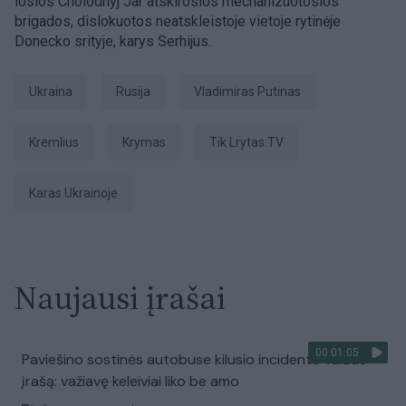
iosios Cholodnyj Jar atskirosios mechanizuotosios
brigados, dislokuotos neatskleistoje vietoje rytinėje
Donecko srityje, karys Serhijus.
Ukraina
Rusija
Vladimiras Putinas
Kremlius
Krymas
tik Lrytas.TV
karas Ukrainoje
Naujausi įrašai
00:01:05
Paviešino sostinės autobuse kilusio incidento vaizdo
įrašą: važiavę keleiviai liko be amo