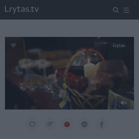
Paremkite Ukrainą