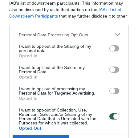
Vaizdai iš tragiškos avarijos Vilniaus r.: dviejų moterų ir
IAB’s list of downstream participants. This information may
vaiko gyvybių išgelbėti nepavyko
also be disclosed by us to third parties on the
IAB’s List of
Downstream Participants
that may further disclose it to other
Žinios
|
Lietuvos diena
third parties.
Personal Data Processing Opt Outs
00:00:57
Savaitės vidurys nusimato karštas: temperatūra kils iki
I want to opt-out of the Sharing of my
32 laipsnių šilumos
personal data.
Opted In
Žinios
|
Orai
I want to opt-out of the Sale of my
Personal Data.
Opted In
00:15:54
V. Zalužno pasisakymą laiko bandymu įsitvirtinti
Ukrainos politikoje: jis yra neteisus
I want to opt-out of processing my
Personal Data for Targeted Advertising.
Laidos
|
Nauja diena
Opted In
I want to opt-out of Collection, Use,
Retention, Sale, and/or Sharing of my
00:00:57
Sinoptikai atsakė, kokiais orais užbaigsime darbo
Personal Data that Is Unrelated with the
Purposes for which it was collected.
savaitę: karščiai atsitrauks
Opted Out
Žinios
|
Orai