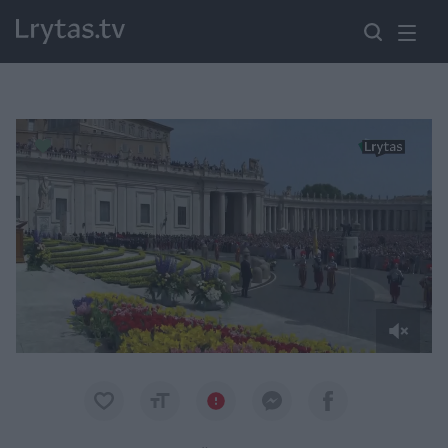
Paremkite Ukrainą