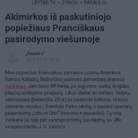
LRYTAS.TV
>
ŽINIOS
>
PASAULIS
Akimirkos iš paskutiniojo
popiežiaus Pranciškaus
pasirodymo viešumoje
„Reuters“
2025-04-21 09:36
Mirė popiežius Pranciškus, pirmasis Lotynų Amerikos
Romos Katalikų Bažnyčios vadovas, pirmadienį pranešė
Vatikanas.
Jam buvo 88 metai, jis išgyveno sunkų dvigubo
plaučių uždegimo priepuolį. Likus dienai iki mirties, Velykų
sekmadienį (balandžio 20 d.) jis pasirodė balkone, iš kurio
atsiveria vaizdas į Šventojo Petro aikštę, ir pasakė specialų
palaiminimą „Urbi et Orbi“ (miestui ir pasauliui). Tą rytą
Vatikane jis taip pat surengė privatų susitikimą su JAV
viceprezidentu J. D. Vance'u.