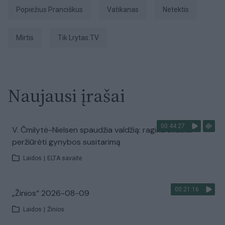
Popiežius Pranciškus
Vatikanas
netektis
Mirtis
tik Lrytas.TV
Naujausi įrašai
00:44:27
V. Čmilytė-Nielsen spaudžia valdžią: ragina skubiai
peržiūrėti gynybos susitarimą
Laidos
|
ELTA savaitė
00:21:16
„Žinios“ 2026-08-09
Laidos
|
Žinios