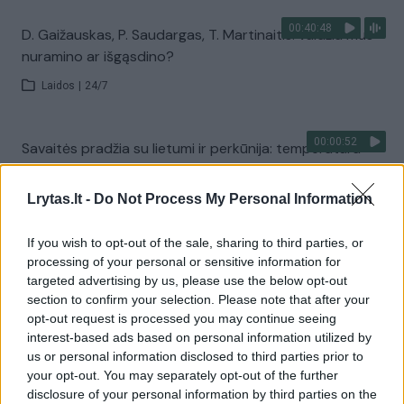
00:40:48
D. Gaižauskas, P. Saudargas, T. Martinaitis: valdžia mus
nuramino ar išgąsdino?
Laidos
|
24/7
00:00:52
Savaitės pradžia su lietumi ir perkūnija: temperatūra
dar sieks 30 laipsnių
Lrytas.lt -
Do Not Process My Personal Information
Žinios
|
Orai
If you wish to opt-out of the sale, sharing to third parties, or
Visi įrašai
processing of your personal or sensitive information for
targeted advertising by us, please use the below opt-out
section to confirm your selection. Please note that after your
opt-out request is processed you may continue seeing
Žiūrimiausi įrašai
interest-based ads based on personal information utilized by
us or personal information disclosed to third parties prior to
your opt-out. You may separately opt-out of the further
disclosure of your personal information by third parties on the
00:00:30