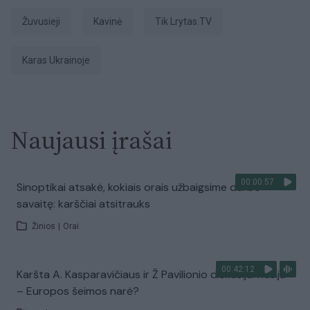
žuvusieji
kavinė
tik Lrytas.TV
karas Ukrainoje
Naujausi įrašai
00:00:57
Sinoptikai atsakė, kokiais orais užbaigsime darbo
savaitę: karščiai atsitrauks
Žinios
|
Orai
00:42:12
Karšta A. Kasparavičiaus ir Ž Pavilionio diskusija: Rusija
– Europos šeimos narė?