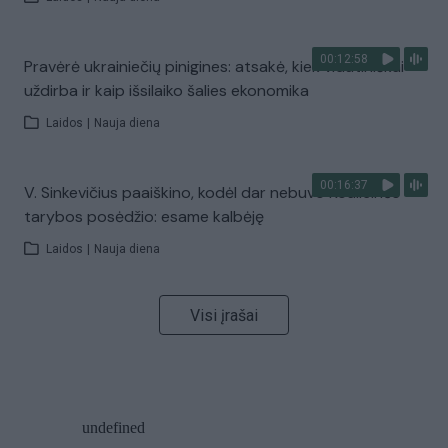
00:12:58
Pravėrė ukrainiečių pinigines: atsakė, kiek vidutiniškai
uždirba ir kaip išsilaiko šalies ekonomika
Laidos
|
Nauja diena
00:16:37
V. Sinkevičius paaiškino, kodėl dar nebuvo Koalicinės
tarybos posėdžio: esame kalbėję
Laidos
|
Nauja diena
Visi įrašai