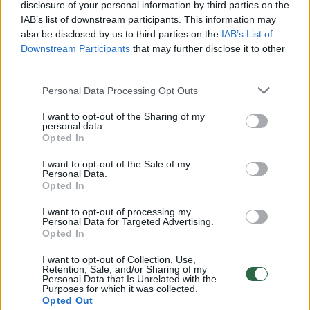
disclosure of your personal information by third parties on the
IAB’s list of downstream participants. This information may
00:00:30
Vaizdai iš tragiškos avarijos Vilniaus r.: dviejų moterų ir
also be disclosed by us to third parties on the
IAB’s List of
vaiko gyvybių išgelbėti nepavyko
Downstream Participants
that may further disclose it to other
third parties.
Žinios
|
Lietuvos diena
Personal Data Processing Opt Outs
00:00:57
Savaitės vidurys nusimato karštas: temperatūra kils iki
I want to opt-out of the Sharing of my
personal data.
32 laipsnių šilumos
Opted In
Žinios
|
Orai
I want to opt-out of the Sale of my
Personal Data.
Opted In
00:00:59
Nufilmavo, kaip patvino Vilniaus Vakarinis aplinkkelis:
I want to opt-out of processing my
vaizdas pribloškia
Personal Data for Targeted Advertising.
Opted In
Žinios
|
Lietuvos diena
I want to opt-out of Collection, Use,
Retention, Sale, and/or Sharing of my
Personal Data that Is Unrelated with the
00:00:55
Purposes for which it was collected.
Avarija Vilniuje: į stotelę įsirėžęs automobilis sužalojo
Opted Out
dvi moteris