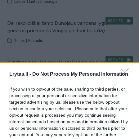
Laidos
|
Lietuva tiesiogiai
00:02:33
Dėl rekordiškai žemo Dunojaus vandens lygio –
griežtos priemonės Vengrijoje: turistai įtūžę
Žinios
|
Pasaulis
00:04:00
Kuprines pasvėrę specialistai įspėja apie pavojingą
įprotį: tą daro daugiau nei pusė pradinukų
Lrytas.lt -
Do Not Process My Personal Information
Žinios
|
Lietuvos diena
If you wish to opt-out of the sale, sharing to third parties, or
processing of your personal or sensitive information for
Visi įrašai
targeted advertising by us, please use the below opt-out
section to confirm your selection. Please note that after your
opt-out request is processed you may continue seeing
interest-based ads based on personal information utilized by
Žiūrimiausi įrašai
us or personal information disclosed to third parties prior to
your opt-out. You may separately opt-out of the further