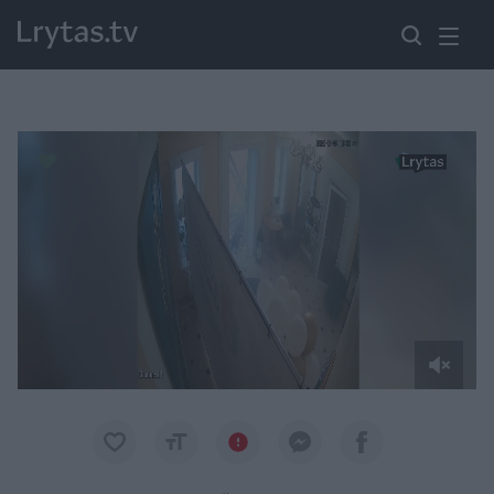
Paremkite Ukrainą