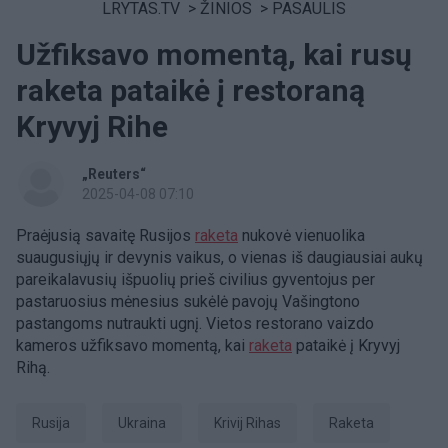
LRYTAS.TV
>
ŽINIOS
>
PASAULIS
Užfiksavo momentą, kai rusų
raketa pataikė į restoraną
Kryvyj Rihe
„Reuters“
2025-04-08 07:10
Praėjusią savaitę Rusijos
raketa
nukovė vienuolika
suaugusiųjų ir devynis vaikus, o vienas iš daugiausiai aukų
pareikalavusių išpuolių prieš civilius gyventojus per
pastaruosius mėnesius sukėlė pavojų Vašingtono
pastangoms nutraukti ugnį. Vietos restorano vaizdo
kameros užfiksavo momentą, kai
raketa
pataikė į Kryvyj
Rihą.
Rusija
Ukraina
Krivij Rihas
raketa