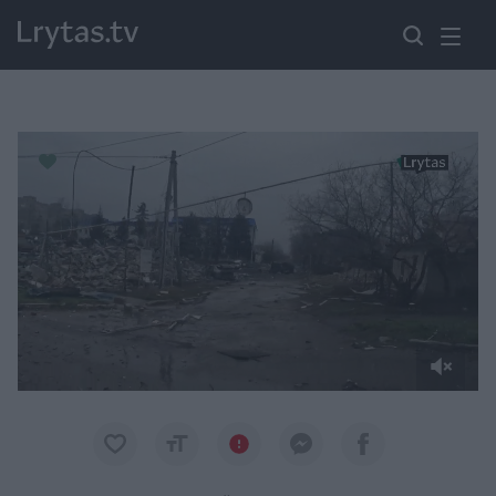
Paremkite Ukrainą