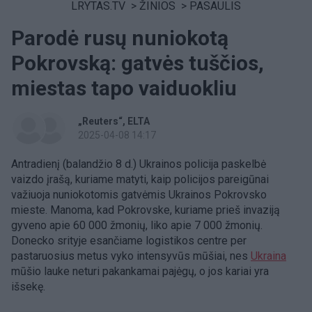
LRYTAS.TV
>
ŽINIOS
>
PASAULIS
Parodė rusų nuniokotą
Pokrovską: gatvės tuščios,
miestas tapo vaiduokliu
„Reuters“
ELTA
2025-04-08 14:17
Antradienį (balandžio 8 d.) Ukrainos policija paskelbė
vaizdo įrašą, kuriame matyti, kaip policijos pareigūnai
važiuoja nuniokotomis gatvėmis Ukrainos Pokrovsko
mieste. Manoma, kad Pokrovske, kuriame prieš invaziją
gyveno apie 60 000 žmonių, liko apie 7 000 žmonių.
Donecko srityje esančiame logistikos centre per
pastaruosius metus vyko intensyvūs mūšiai, nes
Ukraina
mūšio lauke neturi pakankamai pajėgų, o jos kariai yra
išsekę.