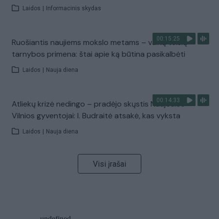
Laidos
|
Informacinis skydas
00:15:25
Ruošiantis naujiems mokslo metams – vaikų teisių
tarnybos primena: štai apie ką būtina pasikalbėti
Laidos
|
Nauja diena
00:14:33
Atliekų krizė nedingo – pradėjo skųstis Naujosios
Vilnios gyventojai: I. Budraitė atsakė, kas vyksta
Laidos
|
Nauja diena
Visi įrašai