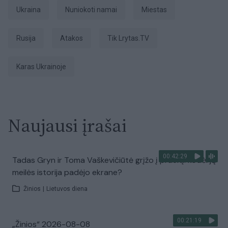
Ukraina
nuniokoti namai
miestas
Rusija
atakos
tik Lrytas.TV
karas Ukrainoje
Naujausi įrašai
00:42:29
Tadas Gryn ir Toma Vaškevičiūtė grįžo į praeitį: kodėl jų
meilės istorija padėjo ekrane?
Žinios
|
Lietuvos diena
00:21:19
„Žinios“ 2026-08-08