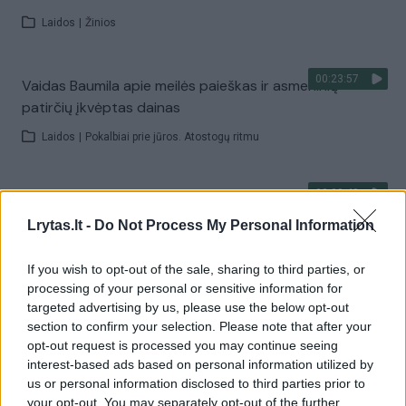
Laidos
|
Žinios
00:23:57
Vaidas Baumila apie meilės paieškas ir asmeninių
patirčių įkvėptas dainas
Laidos
|
Pokalbiai prie jūros. Atostogų ritmu
00:00:40
Dronai Vokietijoje kelia vis daugiau klausimų: du
pastebėti virš karinės bazės
Lrytas.lt -
Do Not Process My Personal Information
Žinios
|
Pasaulis
If you wish to opt-out of the sale, sharing to third parties, or
processing of your personal or sensitive information for
targeted advertising by us, please use the below opt-out
Visi įrašai
section to confirm your selection. Please note that after your
opt-out request is processed you may continue seeing
interest-based ads based on personal information utilized by
us or personal information disclosed to third parties prior to
Žiūrimiausi įrašai
your opt-out. You may separately opt-out of the further