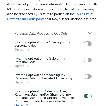
disclosure of your personal information by third parties on the
IAB’s list of downstream participants. This information may
00:00:30
also be disclosed by us to third parties on the
IAB’s List of
Vaizdai iš tragiškos avarijos Vilniaus r.: dviejų moterų ir
Downstream Participants
that may further disclose it to other
vaiko gyvybių išgelbėti nepavyko
third parties.
Žinios
|
Lietuvos diena
Personal Data Processing Opt Outs
I want to opt-out of the Sharing of my
00:00:57
Savaitės vidurys nusimato karštas: temperatūra kils iki
personal data.
Opted In
32 laipsnių šilumos
Žinios
|
Orai
I want to opt-out of the Sale of my
Personal Data.
Opted In
00:15:54
V. Zalužno pasisakymą laiko bandymu įsitvirtinti
I want to opt-out of processing my
Personal Data for Targeted Advertising.
Ukrainos politikoje: jis yra neteisus
Opted In
Laidos
|
Nauja diena
I want to opt-out of Collection, Use,
Retention, Sale, and/or Sharing of my
Personal Data that Is Unrelated with the
Purposes for which it was collected.
00:00:59
Nufilmavo, kaip patvino Vilniaus Vakarinis aplinkkelis:
Opted Out