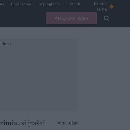
Ekrano
ius
Horoskopai
TV programa
Lrytas.lt
tema
Atsiųskite video
rimiausi įrašai
Visi įrašai