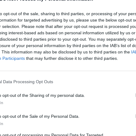
au Europos šalių tolsta nuo demokratijos.
„Pa
jau
to opt-out of the sale, sharing to third parties, or processing of your per
Dmitrijus Peskovas
Europa
Pru
formation for targeted advertising by us, please use the below opt-out s
r selection. Please note that after your opt-out request is processed y
eing interest-based ads based on personal information utilized by us or
Lrytas.TV
disclosed to third parties prior to your opt-out. You may separately opt-
losure of your personal information by third parties on the IAB’s list of
. This information may also be disclosed by us to third parties on the
IA
Participants
that may further disclose it to other third parties.
Visi įrašai
l Data Processing Opt Outs
0:45
00:00:45
rsto
Dar vienoje Europos šalyje sumuštas visų
o opt-out of the Sharing of my personal data.
truktūrą
laikų karščio rekordas: čia temperatūra
In
pasiekė 41,4 laipsnio
Žinios
|
Pasaulis
o opt-out of the Sale of my Personal Data.
In
0:37
00:41:28
to opt-out of processing my Personal Data for Targeted