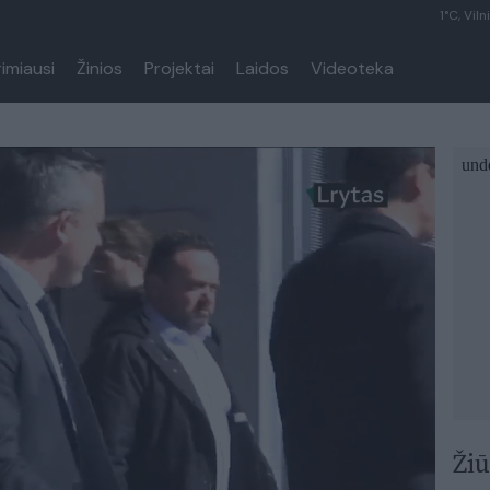
1°C, Viln
rimiausi
Žinios
Projektai
Laidos
Videoteka
Žiū