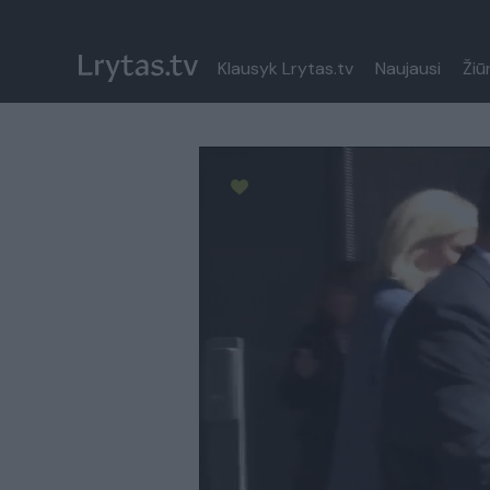
Klausyk Lrytas.tv
Naujausi
Žiū
Paremkite Ukrainą