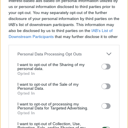
interest-based ads based on personal information utilized by
us or personal information disclosed to third parties prior to
your opt-out. You may separately opt-out of the further
disclosure of your personal information by third parties on the
Žiūrimiausi įrašai
IAB’s list of downstream participants. This information may
also be disclosed by us to third parties on the
IAB’s List of
Downstream Participants
that may further disclose it to other
third parties.
00:00:30
Vaizdai iš tragiškos avarijos Vilniaus r.: dviejų moterų ir
vaiko gyvybių išgelbėti nepavyko
Personal Data Processing Opt Outs
Žinios
|
Lietuvos diena
I want to opt-out of the Sharing of my
personal data.
Opted In
00:00:57
Savaitės vidurys nusimato karštas: temperatūra kils iki
I want to opt-out of the Sale of my
32 laipsnių šilumos
Personal Data.
Opted In
Žinios
|
Orai
I want to opt-out of processing my
Personal Data for Targeted Advertising.
Opted In
00:15:54
V. Zalužno pasisakymą laiko bandymu įsitvirtinti
Ukrainos politikoje: jis yra neteisus
I want to opt-out of Collection, Use,
Retention, Sale, and/or Sharing of my