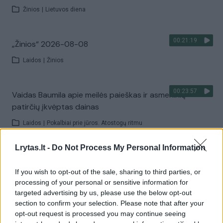
Žinios
|
Lietuvos diena
00:21:19
„Žinios“ 2026-08-08
Laidos
|
Žinios
00:23:57
Vaidas Baumila apie meilės paieškas ir asmeninių
patirčių įkvėptas dainas
Laidos
|
Pokalbiai prie jūros. Atostogų ritmu
Lrytas.lt -
Do Not Process My Personal Information
00:00:40
Dronai Vokietijoje kelia vis daugiau klausimų: du
pastebėti virš karinės bazės
If you wish to opt-out of the sale, sharing to third parties, or
processing of your personal or sensitive information for
Žinios
|
Pasaulis
targeted advertising by us, please use the below opt-out
section to confirm your selection. Please note that after your
opt-out request is processed you may continue seeing
Visi įrašai