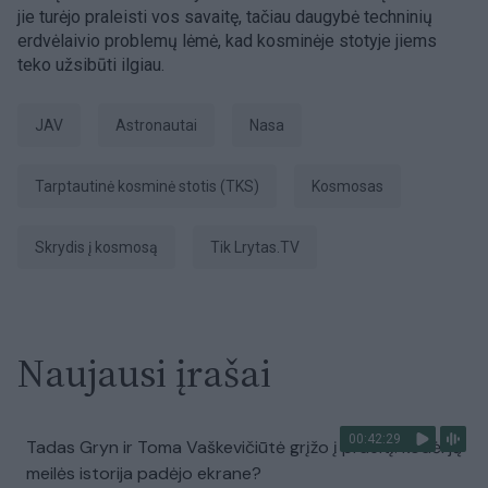
jie turėjo praleisti vos savaitę, tačiau daugybė techninių
erdvėlaivio problemų lėmė, kad kosminėje stotyje jiems
teko užsibūti ilgiau.
JAV
astronautai
Nasa
Tarptautinė kosminė stotis (TKS)
Kosmosas
Skrydis į kosmosą
tik Lrytas.TV
Naujausi įrašai
00:42:29
Tadas Gryn ir Toma Vaškevičiūtė grįžo į praeitį: kodėl jų
meilės istorija padėjo ekrane?