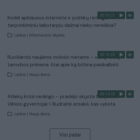
00:10:21
Kodėl apklausos internete ir politikų reitingai
tarprinkiminiu laikotarpiu dažnai nieko nereiškia?
Laidos
|
Informacinis skydas
00:15:25
Ruošiantis naujiems mokslo metams – vaikų teisių
tarnybos primena: štai apie ką būtina pasikalbėti
Laidos
|
Nauja diena
00:14:33
Atliekų krizė nedingo – pradėjo skųstis Naujosios
Vilnios gyventojai: I. Budraitė atsakė, kas vyksta
Laidos
|
Nauja diena
Visi įrašai