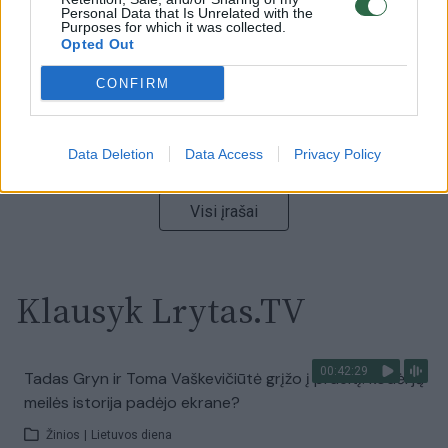
Personal Data that Is Unrelated with the
Laidos
|
Nauja diena
Purposes for which it was collected.
Opted Out
00:00:59
CONFIRM
Nufilmavo, kaip patvino Vilniaus Vakarinis aplinkkelis:
vaizdas pribloškia
Žinios
|
Lietuvos diena
Data Deletion
Data Access
Privacy Policy
Visi įrašai
Klausyk Lrytas.TV
00:42:29
Tadas Gryn ir Toma Vaškevičiūtė grįžo į praeitį: kodėl jų
meilės istorija padėjo ekrane?
Žinios
|
Lietuvos diena