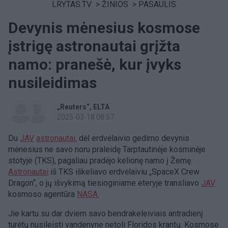
LRYTAS.TV
>
ŽINIOS
>
PASAULIS
Devynis mėnesius kosmose
įstrigę astronautai grįžta
namo: pranešė, kur įvyks
nusileidimas
„Reuters“
ELTA
2025-03-18 08:57
Du
JAV
astronautai,
dėl erdvėlaivio gedimo devynis
mėnesius ne savo noru praleidę Tarptautinėje kosminėje
stotyje (TKS), pagaliau pradėjo kelionę namo į Žemę.
Astronautai
iš TKS iškeliavo erdvėlaiviu „SpaceX Crew
Dragon“, o jų išvykimą tiesioginiame eteryje transliavo
JAV
kosmoso agentūra
NASA.
Jie kartu su dar dviem savo bendrakeleiviais antradienį
turėtų nusileisti vandenyne netoli Floridos krantų. Kosmose