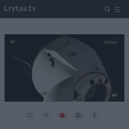
Paremkite Ukrainą