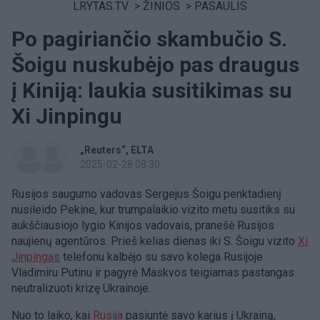
LRYTAS.TV
>
ŽINIOS
>
PASAULIS
Po pagiriančio skambučio S.
Šoigu nuskubėjo pas draugus
į Kiniją: laukia susitikimas su
Xi Jinpingu
„Reuters“
ELTA
2025-02-28 08:30
Rusijos saugumo vadovas Sergejus Šoigu penktadienį
nusileido Pekine, kur trumpalaikio vizito metu susitiks su
aukščiausiojo lygio Kinijos vadovais, pranešė Rusijos
naujienų agentūros. Prieš kelias dienas iki S. Šoigu vizito
Xi
Jinpingas
telefonu kalbėjo su savo kolega Rusijoje
Vladimiru Putinu ir pagyrė Maskvos teigiamas pastangas
neutralizuoti krizę Ukrainoje.
Nuo to laiko, kai
Rusija
pasiuntė savo karius į Ukrainą,