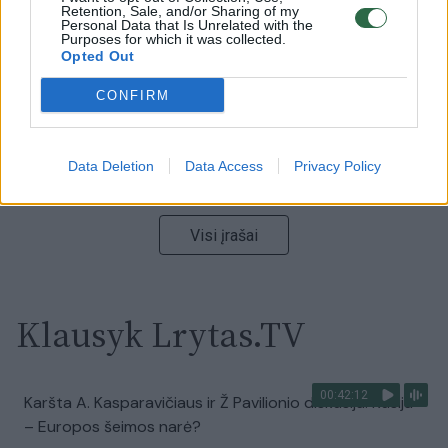
vaizdas pribloškia
Retention, Sale, and/or Sharing of my
Personal Data that Is Unrelated with the
Purposes for which it was collected.
Žinios
|
Lietuvos diena
Opted Out
CONFIRM
00:00:55
Avarija Vilniuje: į stotelę įsirėžęs automobilis sužalojo
dvi moteris
Data Deletion
Data Access
Privacy Policy
Žinios
|
Lietuvos diena
Visi įrašai
Klausyk Lrytas.TV
00:42:12
Karšta A. Kasparavičiaus ir Ž Pavilionio diskusija: Rusija
– Europos šeimos narė?