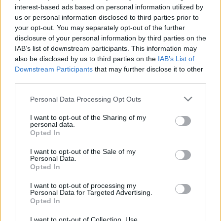
Visi įrašai
interest-based ads based on personal information utilized by
us or personal information disclosed to third parties prior to
your opt-out. You may separately opt-out of the further
disclosure of your personal information by third parties on the
Žiūrimiausi įrašai
IAB’s list of downstream participants. This information may
also be disclosed by us to third parties on the
IAB’s List of
Downstream Participants
that may further disclose it to other
third parties.
00:00:30
Vaizdai iš tragiškos avarijos Vilniaus r.: dviejų moterų ir
Personal Data Processing Opt Outs
vaiko gyvybių išgelbėti nepavyko
I want to opt-out of the Sharing of my
Žinios
|
Lietuvos diena
personal data.
Opted In
00:00:57
Savaitės vidurys nusimato karštas: temperatūra kils iki
I want to opt-out of the Sale of my
Personal Data.
32 laipsnių šilumos
Opted In
Žinios
|
Orai
I want to opt-out of processing my
Personal Data for Targeted Advertising.
Opted In
00:00:59
Nufilmavo, kaip patvino Vilniaus Vakarinis aplinkkelis:
I want to opt-out of Collection, Use,