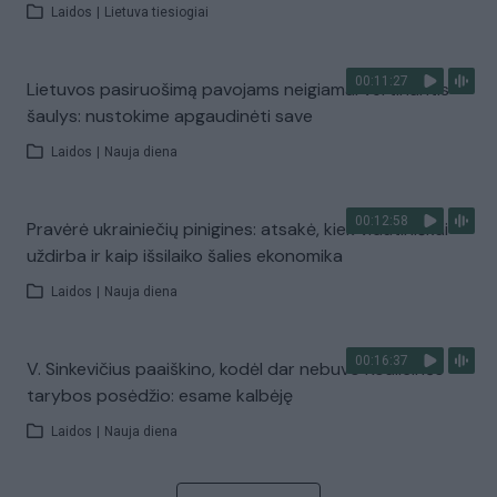
Laidos
|
Lietuva tiesiogiai
00:11:27
Lietuvos pasiruošimą pavojams neigiamai vertinantis
šaulys: nustokime apgaudinėti save
Laidos
|
Nauja diena
00:12:58
Pravėrė ukrainiečių pinigines: atsakė, kiek vidutiniškai
uždirba ir kaip išsilaiko šalies ekonomika
Laidos
|
Nauja diena
00:16:37
V. Sinkevičius paaiškino, kodėl dar nebuvo Koalicinės
tarybos posėdžio: esame kalbėję
Laidos
|
Nauja diena