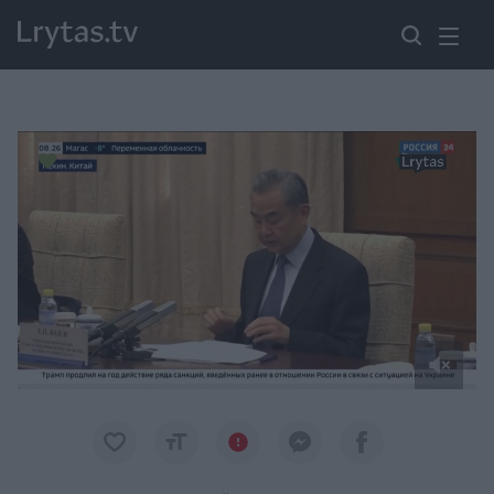
Paremkite Ukrainą