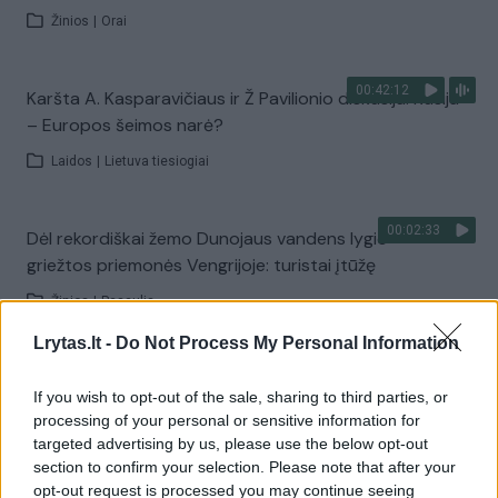
Žinios
|
Orai
00:42:12
Karšta A. Kasparavičiaus ir Ž Pavilionio diskusija: Rusija
– Europos šeimos narė?
Laidos
|
Lietuva tiesiogiai
00:02:33
Dėl rekordiškai žemo Dunojaus vandens lygio –
griežtos priemonės Vengrijoje: turistai įtūžę
Žinios
|
Pasaulis
Lrytas.lt -
Do Not Process My Personal Information
00:04:00
Kuprines pasvėrę specialistai įspėja apie pavojingą
If you wish to opt-out of the sale, sharing to third parties, or
įprotį: tą daro daugiau nei pusė pradinukų
processing of your personal or sensitive information for
Žinios
|
Lietuvos diena
targeted advertising by us, please use the below opt-out
section to confirm your selection. Please note that after your
opt-out request is processed you may continue seeing