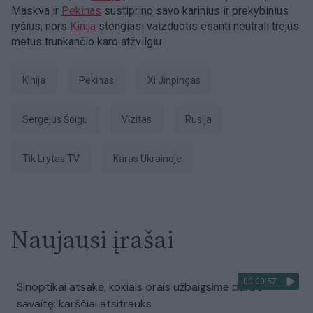
Maskva ir
Pekinas
sustiprino savo karinius ir prekybinius
ryšius, nors
Kinija
stengiasi vaizduotis esanti neutrali trejus
metus trunkančio karo atžvilgiu.
Kinija
Pekinas
Xi Jinpingas
Sergejus Šoigu
vizitas
Rusija
tik Lrytas.TV
karas Ukrainoje
Naujausi įrašai
00:00:57
Sinoptikai atsakė, kokiais orais užbaigsime darbo
savaitę: karščiai atsitrauks