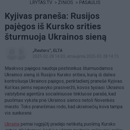
LRYTAS.TV
>
ŽINIOS
>
PASAULIS
Kyjivas praneša: Rusijos
pajėgos iš Kursko srities
šturmuoja Ukrainos sieną
„Reuters“
ELTA
2025-02-28 14:03
, atnaujinta 2025-02-28 14:15
Maskvos pajėgos naudoja pėstininkus šturmuodamos
Ukrainos sieną iš Rusijos Kursko srities, kurią iš dalies
kontroliuoja Ukrainos pajėgos, penktadienį pranešė Kyjivas.
Kol kas jiems nepavyko prasiveržti, kovos tęsiasi. Ukrainos
valstybinė agentūra socialiniuose tinkluose parašė, kad
puolimas vyksta prie Ukrainos sienos netoli Novenkės
miesto. Toks pranešimas rodo, kad ukrainiečių kova tampa
vis sunkesnė.
Ukraina
pernai rugpjūtį pradėjo netikėtą puolimą Kursko