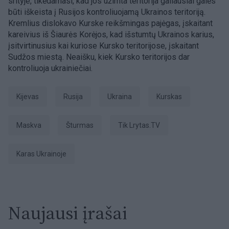
srityje, tikėdamasi, kad jos užimta teritorija galiausiai galės
būti iškeista į Rusijos kontroliuojamą Ukrainos teritoriją.
Kremlius dislokavo Kurske reikšmingas pajėgas, įskaitant
kareivius iš Šiaurės Korėjos, kad išstumtų Ukrainos karius,
įsitvirtinusius kai kuriose Kursko teritorijose, įskaitant
Sudžos miestą. Neaišku, kiek Kursko teritorijos dar
kontroliuoja ukrainiečiai.
Kijevas
Rusija
Ukraina
Kurskas
Maskva
šturmas
tik Lrytas.TV
karas Ukrainoje
Naujausi įrašai