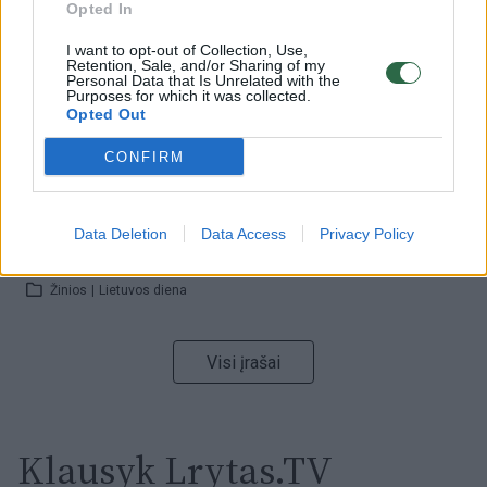
Opted In
I want to opt-out of Collection, Use,
00:00:59
Nufilmavo, kaip patvino Vilniaus Vakarinis aplinkkelis:
Retention, Sale, and/or Sharing of my
Personal Data that Is Unrelated with the
vaizdas pribloškia
Purposes for which it was collected.
Opted Out
Žinios
|
Lietuvos diena
CONFIRM
00:05:25
K. Prunskienės brolis prisiminė jaudinančią akimirką
prieš mirtį: „Tai buvo simbolinis mūsų pagerbimo
Data Deletion
Data Access
Privacy Policy
ženklas“
Žinios
|
Lietuvos diena
Visi įrašai
Klausyk Lrytas.TV