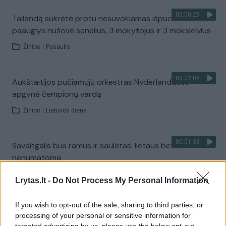
00:00:29
Tailandą sukrėtė protu nesuvokiamas išpuolis:
paauglys nušovė senelius, 3 mokytojus ir 3 moksleivius
Žinios
|
Pasaulis
00:02:08
Aukštaitijos pučiamųjų orkestras Nyderlanduose
apgynė čempionų vardą
Žinios
|
Lietuvos diena
00:01:33
Savaitgalis bus ramus ir saulėtas: lietaus beveik
nenumatoma
Žinios
|
Orai
Lrytas.lt -
Do Not Process My Personal Information
If you wish to opt-out of the sale, sharing to third parties, or
00:10:21
Kodėl apklausos internete ir politikų reitingai
processing of your personal or sensitive information for
tarprinkiminiu laikotarpiu dažnai nieko nereiškia?