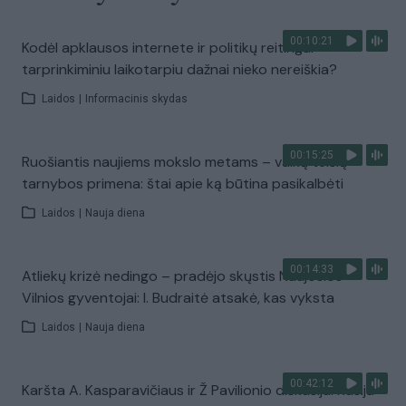
00:10:21
Kodėl apklausos internete ir politikų reitingai
tarprinkiminiu laikotarpiu dažnai nieko nereiškia?
Laidos
|
Informacinis skydas
00:15:25
Ruošiantis naujiems mokslo metams – vaikų teisių
tarnybos primena: štai apie ką būtina pasikalbėti
Laidos
|
Nauja diena
00:14:33
Atliekų krizė nedingo – pradėjo skųstis Naujosios
Vilnios gyventojai: I. Budraitė atsakė, kas vyksta
Laidos
|
Nauja diena
00:42:12
Karšta A. Kasparavičiaus ir Ž Pavilionio diskusija: Rusija