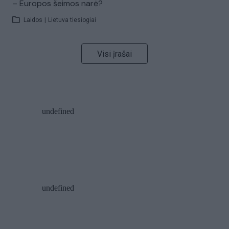
– Europos šeimos narė?
Laidos
|
Lietuva tiesiogiai
Visi įrašai