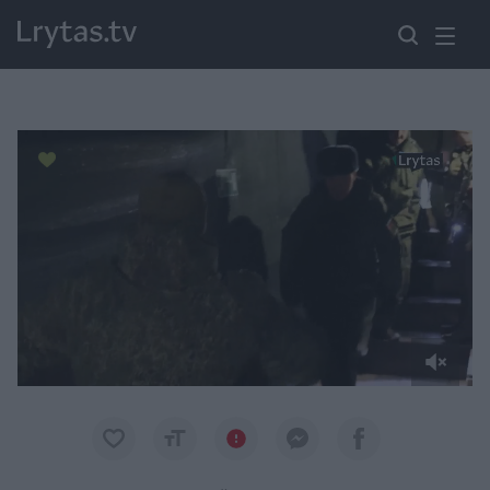
Paremkite Ukrainą