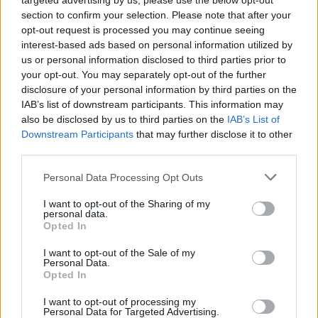
targeted advertising by us, please use the below opt-out
section to confirm your selection. Please note that after your
Laidos
|
Informacinis skydas
opt-out request is processed you may continue seeing
interest-based ads based on personal information utilized by
us or personal information disclosed to third parties prior to
Visi įrašai
your opt-out. You may separately opt-out of the further
disclosure of your personal information by third parties on the
IAB’s list of downstream participants. This information may
also be disclosed by us to third parties on the
IAB’s List of
Žiūrimiausi įrašai
Downstream Participants
that may further disclose it to other
third parties.
Personal Data Processing Opt Outs
00:00:30
Vaizdai iš tragiškos avarijos Vilniaus r.: dviejų moterų ir
vaiko gyvybių išgelbėti nepavyko
I want to opt-out of the Sharing of my
personal data.
Žinios
|
Lietuvos diena
Opted In
I want to opt-out of the Sale of my
Personal Data.
00:00:57
Savaitės vidurys nusimato karštas: temperatūra kils iki
Opted In
32 laipsnių šilumos
I want to opt-out of processing my
Personal Data for Targeted Advertising.
Žinios
|
Orai