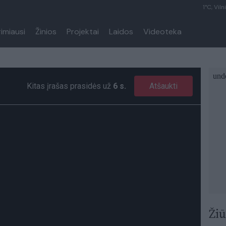
1°C, Viln
rimiausi
Žinios
Projektai
Laidos
Videoteka
Lenkijoje – ekstremalios ugniagesių pratybos: ant užšąlusio ežero lavina gelbėjimo įgūdžius
Kitas įrašas prasidės už
5 s.
Atšaukti
Žiū