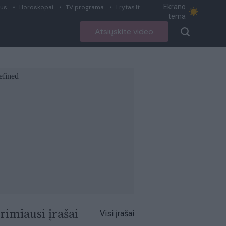
Ekrano
ius
Horoskopai
TV programa
Lrytas.lt
tema
Atsiųskite video
rimiausi įrašai
Visi įrašai