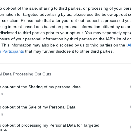
elaimės metu.
aut
to opt-out of the sale, sharing to third parties, or processing of your per
formation for targeted advertising by us, please use the below opt-out s
r selection. Please note that after your opt-out request is processed y
užšalęs ežeras
pasirengimas
eing interest-based ads based on personal information utilized by us or
disclosed to third parties prior to your opt-out. You may separately opt-
losure of your personal information by third parties on the IAB’s list of
. This information may also be disclosed by us to third parties on the
IA
Participants
that may further disclose it to other third parties.
Visi įrašai
l Data Processing Opt Outs
o opt-out of the Sharing of my personal data.
0:44
00:00:44
os:
Pamatykite filmuotą medžiagą: ištrauktas
In
s
į tvenkinį įskriejęs automobilis
o opt-out of the Sale of my Personal Data.
Žinios
|
Lietuvos diena
In
to opt-out of processing my Personal Data for Targeted
ing.