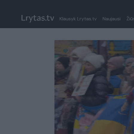
Klausyk Lrytas.tv
Naujausi
Žiū
Paremkite Ukrainą