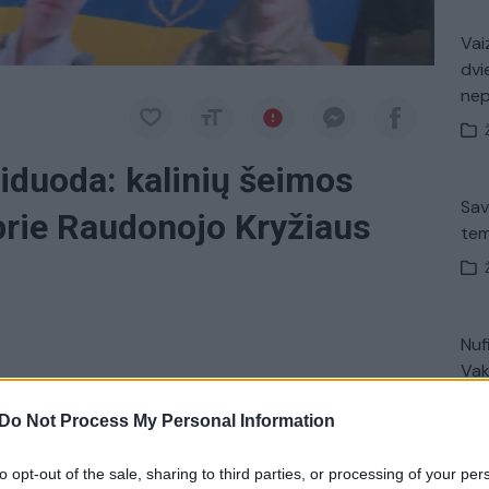
Vaiz
dvi
ne
iduoda: kalinių šeimos
Sav
prie Raudonojo Kryžiaus
tem
Nuf
Vak
ų asmenų artimieji mitinge prie Tarptautinio
Do Not Process My Personal Information
o paleisti savo artimuosius. Minia susirinkusiųjų
imųjų nuotraukomis.
to opt-out of the sale, sharing to third parties, or processing of your per
„Pa