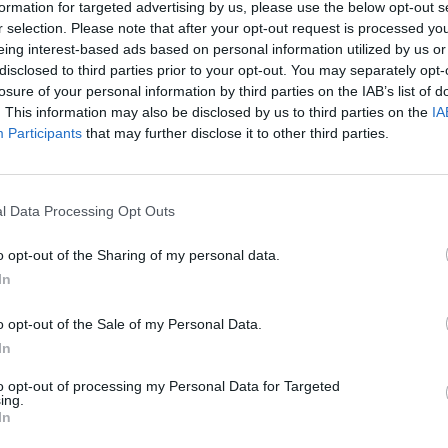
formation for targeted advertising by us, please use the below opt-out s
jau
r selection. Please note that after your opt-out request is processed y
Pru
estas
tik Lrytas.TV
karas Ukrainoje
eing interest-based ads based on personal information utilized by us or
disclosed to third parties prior to your opt-out. You may separately opt-
losure of your personal information by third parties on the IAB’s list of
. This information may also be disclosed by us to third parties on the
IA
Participants
that may further disclose it to other third parties.
Visi įrašai
l Data Processing Opt Outs
0:57
00:42:12
aigsime
Karšta A. Kasparavičiaus ir Ž Pavilionio
diskusija: Rusija – Europos šeimos narė?
o opt-out of the Sharing of my personal data.
In
Laidos
|
Lietuva tiesiogiai
o opt-out of the Sale of my Personal Data.
In
2:33
00:04:00
dens
Kuprines pasvėrę specialistai įspėja apie
e:
pavojingą įprotį: tą daro daugiau nei pusė
to opt-out of processing my Personal Data for Targeted
ing.
pradinukų
In
Žinios
|
Lietuvos diena