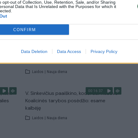
o opt-out of Collection, Use, Retention, Sale, and/or Sharing
ersonal Data that Is Unrelated with the Purposes for which it
lected.
Out
TV
Visi įrašai
CONFIRM
00:11:27
nio
Lietuvos pasiruošimą pavojams neigiamai
Data Deletion
Data Access
Privacy Policy
narė?
vertinantis šaulys: nustokime apgaudinėti
save
Laidos
|
Nauja diena
00:16:37
, kiek
V. Sinkevičius paaiškino, kodėl dar nebuvo
alies
Koalicinės tarybos posėdžio: esame
kalbėję
Laidos
|
Nauja diena