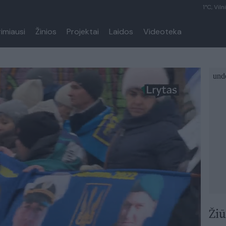
1°C, Viln
rimiausi
Žinios
Projektai
Laidos
Videoteka
Žiū