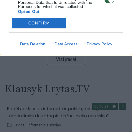
Personal Data that Is Unrelated with the
Žinios
|
Lietuvos diena
Purposes for which it was collected.
Opted Out
00:00:55
Avarija Vilniuje: į stotelę įsirėžęs automobilis sužalojo
CONFIRM
dvi moteris
Žinios
|
Lietuvos diena
Data Deletion
Data Access
Privacy Policy
Visi įrašai
Klausyk Lrytas.TV
00:10:21
Kodėl apklausos internete ir politikų reitingai
tarprinkiminiu laikotarpiu dažnai nieko nereiškia?
Laidos
|
Informacinis skydas