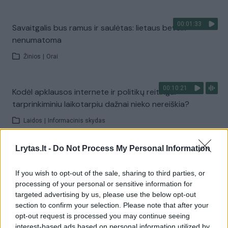
00:01:33
Savaitgalis bus ramus ir saulėtas: lietaus beveik
nenumatoma
Žinios
|
Orai
00:10:21
Kodėl apklausos internete ir politikų reitingai
tarprinkiminiu laikotarpiu dažnai nieko nereiškia?
Laidos
|
Informacinis skydas
Lrytas.lt -
Do Not Process My Personal Information
00:15:25
Ruošiantis naujiems mokslo metams – vaikų teisių
tarnybos primena: štai apie ką būtina pasikalbėti
If you wish to opt-out of the sale, sharing to third parties, or
processing of your personal or sensitive information for
Laidos
|
Nauja diena
targeted advertising by us, please use the below opt-out
section to confirm your selection. Please note that after your
opt-out request is processed you may continue seeing
Visi įrašai
interest-based ads based on personal information utilized by