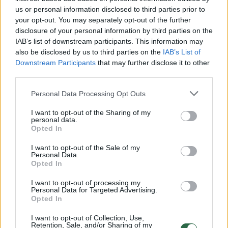
us or personal information disclosed to third parties prior to
your opt-out. You may separately opt-out of the further
disclosure of your personal information by third parties on the
Žiūrimiausi įrašai
IAB’s list of downstream participants. This information may
also be disclosed by us to third parties on the
IAB’s List of
Downstream Participants
that may further disclose it to other
00:00:30
third parties.
Vaizdai iš tragiškos avarijos Vilniaus r.: dviejų moterų ir
vaiko gyvybių išgelbėti nepavyko
Personal Data Processing Opt Outs
Žinios
|
Lietuvos diena
I want to opt-out of the Sharing of my
personal data.
Opted In
00:00:57
Savaitės vidurys nusimato karštas: temperatūra kils iki
I want to opt-out of the Sale of my
32 laipsnių šilumos
Personal Data.
Opted In
Žinios
|
Orai
I want to opt-out of processing my
Personal Data for Targeted Advertising.
Opted In
00:00:59
Nufilmavo, kaip patvino Vilniaus Vakarinis aplinkkelis:
vaizdas pribloškia
I want to opt-out of Collection, Use,
Retention, Sale, and/or Sharing of my