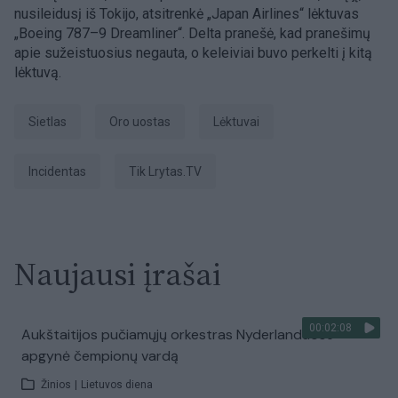
nusileidusį iš Tokijo, atsitrenkė „Japan Airlines“ lėktuvas
„Boeing 787–9 Dreamliner“. Delta pranešė, kad pranešimų
apie sužeistuosius negauta, o keleiviai buvo perkelti į kitą
lėktuvą.
Sietlas
Oro uostas
Lėktuvai
incidentas
tik Lrytas.TV
Naujausi įrašai
00:02:08
Aukštaitijos pučiamųjų orkestras Nyderlanduose
apgynė čempionų vardą
Žinios
|
Lietuvos diena