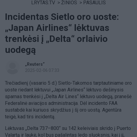
LRYTAS.TV
>
ŽINIOS
>
PASAULIS
Incidentas Sietlo oro uoste:
„Japan Airlines“ lėktuvas
trenkėsi į „Delta“ orlaivio
uodegą
„Reuters“
2025-02-06 07:33
Trečiadienį (vasario 5 d.) Sietlo-Takomos tarptautiniame oro
uoste riedant lėktuvui „Japan Airlines“ lėktuvo dešinysis
sparnas trenkėsi į „Delta Air Lines“ lėktuvo uodegą, pranešė
Federalinė aviacijos administracija. Dėl incidento FAA
sustabdė kai kuriuos skrydžius į šį oro uostą. Agentūra
teigė, kad tirs incidentą.
Lėktuvas „Delta 737–800“ su 142 keleiviais skrido į Puerto
Valartą ir laukė, kol bus pašalintas ledo sluoksnis, kai į jį,