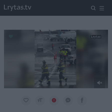
Paremkite Ukrainą