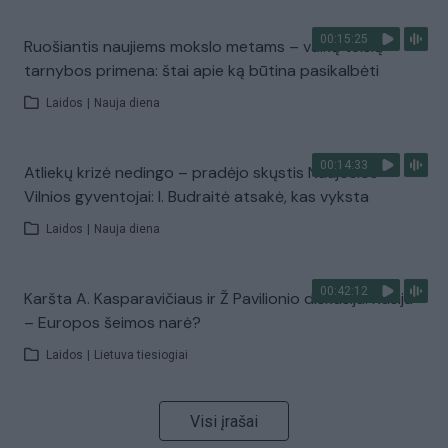
00:15:25
Ruošiantis naujiems mokslo metams – vaikų teisių
tarnybos primena: štai apie ką būtina pasikalbėti
Laidos
|
Nauja diena
00:14:33
Atliekų krizė nedingo – pradėjo skųstis Naujosios
Vilnios gyventojai: I. Budraitė atsakė, kas vyksta
Laidos
|
Nauja diena
00:42:12
Karšta A. Kasparavičiaus ir Ž Pavilionio diskusija: Rusija
– Europos šeimos narė?
Laidos
|
Lietuva tiesiogiai
Visi įrašai