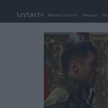
Klausyk Lrytas.tv
Naujausi
Žiū
Paremkite Ukrainą