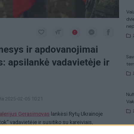
Vaiz
dvi
ne
esys ir apdovanojimai
Sav
: apsilankė vadavietėje ir
tem
Nuf
inta 2025-02-05 10:21
Vak
alerijus Gerasimovas
lankėsi Rytų Ukrainoje
k“ vadavietėje ir susitiko su kareiviais,
e specialioje karinėje operacijoje Ukrainoje,
Avar