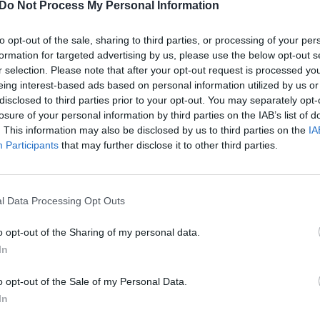
Do Not Process My Personal Information
ė Rusijos gynybos ministerija. Ministerijos
aut
asimovas matomas kalbantis su kariuomenės
to opt-out of the sale, sharing to third parties, or processing of your per
ą medaliais.
formation for targeted advertising by us, please use the below opt-out s
r selection. Please note that after your opt-out request is processed y
eing interest-based ads based on personal information utilized by us or
Rusijos kariškiai
tik Lrytas.TV
disclosed to third parties prior to your opt-out. You may separately opt-
losure of your personal information by third parties on the IAB’s list of
. This information may also be disclosed by us to third parties on the
IA
imovas
Participants
that may further disclose it to other third parties.
l Data Processing Opt Outs
Visi įrašai
o opt-out of the Sharing of my personal data.
In
0:57
00:42:12
aigsime
Karšta A. Kasparavičiaus ir Ž Pavilionio
diskusija: Rusija – Europos šeimos narė?
o opt-out of the Sale of my Personal Data.
In
Laidos
|
Lietuva tiesiogiai