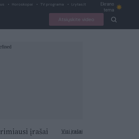
Ekrano
ius
Horoskopai
TV programa
Lrytas.lt
tema
Atsiųskite video
rimiausi įrašai
Visi įrašai