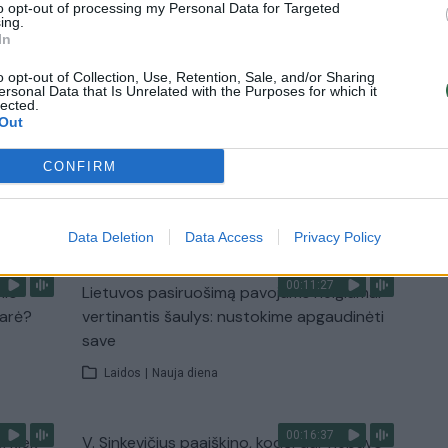
to opt-out of processing my Personal Data for Targeted
ing.
In
2:33
00:04:00
dens
Kuprines pasvėrę specialistai įspėja apie
e:
pavojingą įprotį: tą daro daugiau nei pusė
o opt-out of Collection, Use, Retention, Sale, and/or Sharing
ersonal Data that Is Unrelated with the Purposes for which it
pradinukų
lected.
Out
Žinios
|
Lietuvos diena
CONFIRM
TV
Visi įrašai
Data Deletion
Data Access
Privacy Policy
00:11:27
nio
Lietuvos pasiruošimą pavojams neigiamai
narė?
vertinantis šaulys: nustokime apgaudinėti
save
Laidos
|
Nauja diena
00:16:37
, kiek
V. Sinkevičius paaiškino, kodėl dar nebuvo