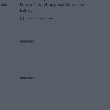
alies
Koalicinės tarybos posėdžio: esame
kalbėję
Laidos
|
Nauja diena