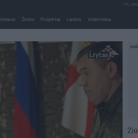
1°C, Viln
rimiausi
Žinios
Projektai
Laidos
Videoteka
Žiū