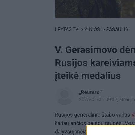
Volume
0%
LRYTAS.TV
>
ŽINIOS
>
PASAULIS
V. Gerasimovo dėm
Rusijos kareiviams
įteikė medalius
„Reuters“
2025-01-31 09:37
, atnauj
Rusijos generalinio štabo vadas
V
kariaujančios pajėgų grupės „Vosto
dalyvaujančiais Rusijos vadinamoj