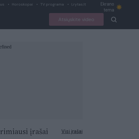
Ekrano
ius
Horoskopai
TV programa
Lrytas.lt
tema
Atsiųskite video
rimiausi įrašai
Visi įrašai