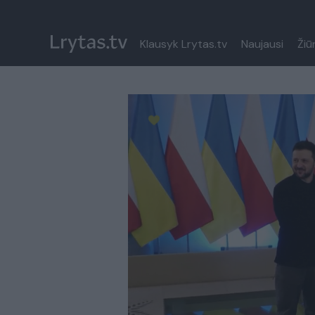
Klausyk Lrytas.tv
Naujausi
Žiū
Paremkite Ukrainą