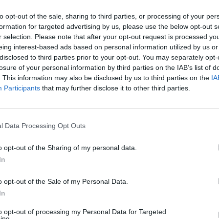
įsit
to opt-out of the sale, sharing to third parties, or processing of your per
net
formation for targeted advertising by us, please use the below opt-out s
Donaldas Tuskas
Andrzejus Duda
r selection. Please note that after your opt-out request is processed y
eing interest-based ads based on personal information utilized by us or
disclosed to third parties prior to your opt-out. You may separately opt-
losure of your personal information by third parties on the IAB’s list of
. This information may also be disclosed by us to third parties on the
IA
Participants
that may further disclose it to other third parties.
Visi įrašai
l Data Processing Opt Outs
2:40
00:03:52
mai –
Liūdna vyresnio amžiaus dirbančiųjų
o opt-out of the Sharing of my personal data.
nenori:
kasdienybė – priekabiavimas, patyčios ir
In
užgaulūs įvardžiai
o opt-out of the Sale of my Personal Data.
Žinios
|
Lietuvos diena
In
to opt-out of processing my Personal Data for Targeted
0:29
00:02:08
ing.