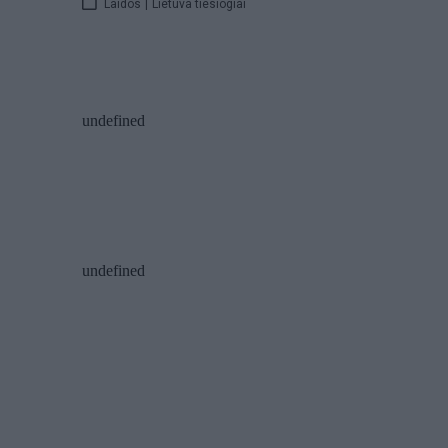
Laidos
|
Lietuva tiesiogiai