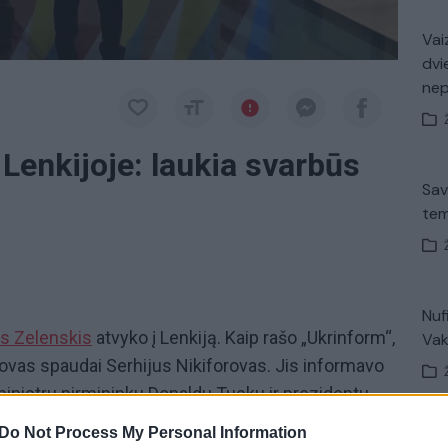
Vaiz
dvi
ne
 Lenkijoje: laukia svarbūs
Sav
tem
Nuf
s Zelenskis
atvyko į Lenkiją. Kaip rašo „Ukrinform“,
Vak
ovas spaudai Serhijus Nikiforovas. Jis informavo
ministru pirmininku Donaldu Tusku ir prezidentu
as susitikimas su ukrainiečių bendruomene ir kiti
Do Not Process My Personal Information
V. 