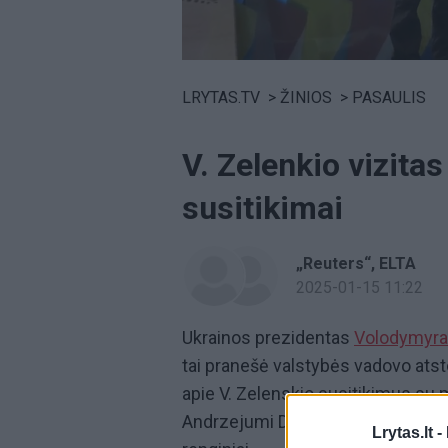
Volume
0%
LRYTAS.TV
>
ŽINIOS
>
PASAULIS
V. Zelenkio vizitas
susitikimai
„Reuters“
ELTA
2025-01-15 11:22
Ukrainos prezidentas
Volodymyra
tai pranešė valstybės vadovo atst
apie V. Zelenskio susitikimus su 
Andrzejumi Duda, taip pat numatyt
Lrytas.lt -