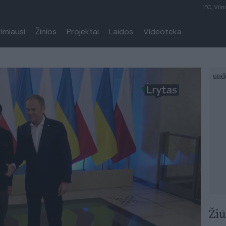
1°C, Viln
rimiausi
Žinios
Projektai
Laidos
Videoteka
Žiū