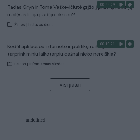
00:42:29
Tadas Gryn ir Toma Vaškevičiūtė grįžo į praeitį: kodėl jų
meilės istorija padėjo ekrane?
Žinios
|
Lietuvos diena
00:10:21
Kodėl apklausos internete ir politikų reitingai
tarprinkiminiu laikotarpiu dažnai nieko nereiškia?
Laidos
|
Informacinis skydas
Visi įrašai