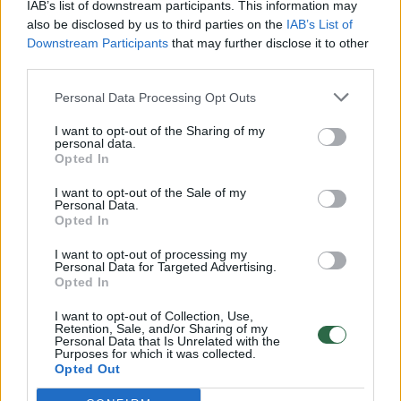
IAB’s list of downstream participants. This information may
vaiko gyvybių išgelbėti nepavyko
also be disclosed by us to third parties on the
IAB’s List of
Downstream Participants
that may further disclose it to other
Žinios
|
Lietuvos diena
third parties.
Personal Data Processing Opt Outs
00:00:57
Savaitės vidurys nusimato karštas: temperatūra kils iki
32 laipsnių šilumos
I want to opt-out of the Sharing of my
personal data.
Opted In
Žinios
|
Orai
I want to opt-out of the Sale of my
Personal Data.
00:15:54
Opted In
V. Zalužno pasisakymą laiko bandymu įsitvirtinti
Ukrainos politikoje: jis yra neteisus
I want to opt-out of processing my
Personal Data for Targeted Advertising.
Laidos
|
Nauja diena
Opted In
I want to opt-out of Collection, Use,
Retention, Sale, and/or Sharing of my
00:00:57
Sinoptikai atsakė, kokiais orais užbaigsime darbo
Personal Data that Is Unrelated with the
Purposes for which it was collected.
savaitę: karščiai atsitrauks
Opted Out
Žinios
|
Orai