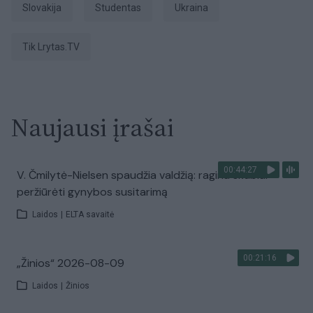
Slovakija
studentas
Ukraina
tik Lrytas.TV
Naujausi įrašai
00:44:27
V. Čmilytė-Nielsen spaudžia valdžią: ragina skubiai
peržiūrėti gynybos susitarimą
Laidos
|
ELTA savaitė
00:21:16
„Žinios“ 2026-08-09
Laidos
|
Žinios