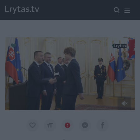
Paremkite Ukrainą