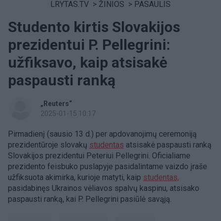
LRYTAS.TV
>
ŽINIOS
>
PASAULIS
Studento kirtis Slovakijos
prezidentui P. Pellegrini:
užfiksavo, kaip atsisakė
paspausti ranką
„Reuters“
2025-01-15 10:17
Pirmadienį (sausio 13 d.) per apdovanojimų ceremoniją
prezidentūroje slovakų
studentas
atsisakė paspausti ranką
Slovakijos prezidentui Peteriui Pellegrini. Oficialiame
prezidento feisbuko puslapyje pasidalintame vaizdo įraše
užfiksuota akimirka, kurioje matyti, kaip
studentas,
pasidabinęs Ukrainos vėliavos spalvų kaspinu, atsisako
paspausti ranką, kai P. Pellegrini pasiūlė savąją.