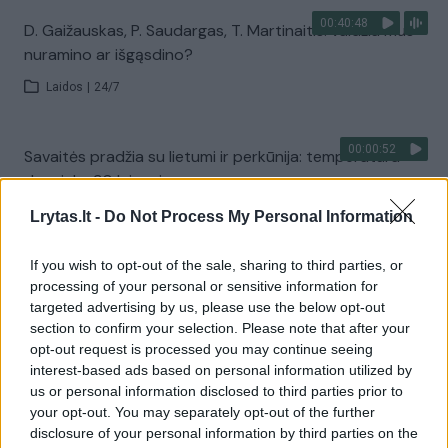
00:40:48
D. Gaižauskas, P. Saudargas, T. Martinaitis: valdžia mus
nuramino ar išgąsdino?
Laidos
|
24/7
00:00:52
Savaitės pradžia su lietumi ir perkūnija: temperatūra
dar sieks 30 laipsnių
Žinios
|
Orai
Lrytas.lt -
Do Not Process My Personal Information
If you wish to opt-out of the sale, sharing to third parties, or
Visi įrašai
processing of your personal or sensitive information for
targeted advertising by us, please use the below opt-out
section to confirm your selection. Please note that after your
opt-out request is processed you may continue seeing
Žiūrimiausi įrašai
interest-based ads based on personal information utilized by
us or personal information disclosed to third parties prior to
your opt-out. You may separately opt-out of the further
disclosure of your personal information by third parties on the
00:00:30
Vaizdai iš tragiškos avarijos Vilniaus r.: dviejų moterų ir