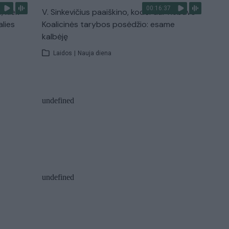
00:16:37
, kiek
V. Sinkevičius paaiškino, kodėl dar nebuvo
alies
Koalicinės tarybos posėdžio: esame
kalbėję
Laidos
|
Nauja diena