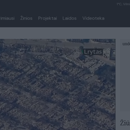
1°C, Viln
rimiausi
Žinios
Projektai
Laidos
Videoteka
Žiū