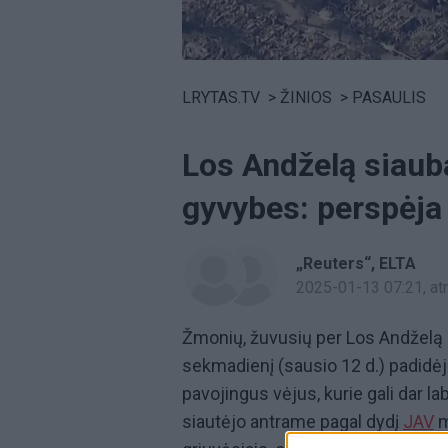
Volume
0%
LRYTAS.TV
>
ŽINIOS
>
PASAULIS
Los Andželą siaub
gyvybes: perspėja 
„Reuters“
ELTA
2025-01-13 07:21
, a
Žmonių, žuvusių per Los Andželą s
sekmadienį (sausio 12 d.) padidėjo
pavojingus vėjus, kurie gali dar la
siautėjo antrame pagal dydį
JAV
m