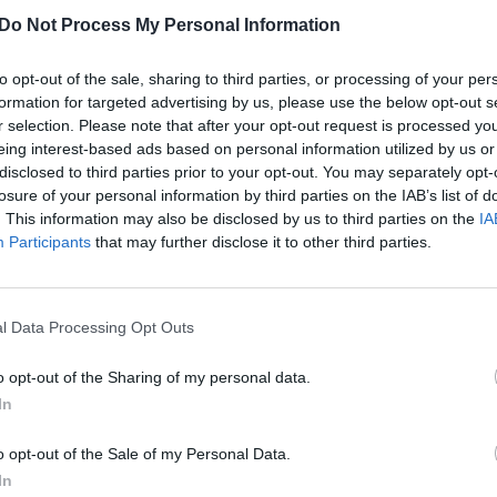
liko be namų.
aut
Do Not Process My Personal Information
epsnas padėjo sustabdyti Palisadų gaisro plitimą.
blogėti – dėl iki 110 km/h greičio vėjų nuo
to opt-out of the sale, sharing to third parties, or processing of your per
formation for targeted advertising by us, please use the below opt-out s
a ypač pavojinga situacija, pranešė Nacionalinės
r selection. Please note that after your opt-out request is processed y
ogė Rose Schoenfeld. Kalifornijos gubernatorius
eing interest-based ads based on personal information utilized by us or
miestas atsistatys.
disclosed to third parties prior to your opt-out. You may separately opt-
losure of your personal information by third parties on the IAB’s list of
. This information may also be disclosed by us to third parties on the
IA
JAV
Kalifornija
tik Lrytas.TV
Participants
that may further disclose it to other third parties.
l Data Processing Opt Outs
Visi įrašai
o opt-out of the Sharing of my personal data.
In
0:57
00:42:12
aigsime
Karšta A. Kasparavičiaus ir Ž Pavilionio
o opt-out of the Sale of my Personal Data.
diskusija: Rusija – Europos šeimos narė?
In