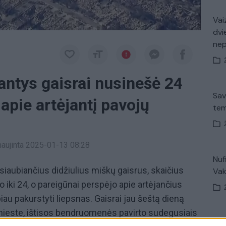
Vaiz
dvi
ne
antys gaisrai nusinešė 24
Sav
apie artėjantį pavojų
tem
tnaujinta 2025-01-13 08:28
Nuf
iaubiančius didžiulius miškų gaisrus, skaičius
Vak
 iki 24, o pareigūnai perspėjo apie artėjančius
biau pakurstyti liepsnas. Gaisrai jau šeštą dieną
ieste, ištisos bendruomenės pavirto sudegusiais
Avar