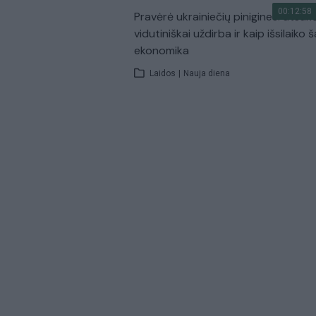
00:12:58
Pravėrė ukrainiečių pinigines: atsakė
vidutiniškai uždirba ir kaip išsilaiko š
ekonomika
Laidos
|
Nauja diena