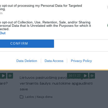
Laidos
|
Lietuva tiesiogiai
to opt-out of processing my Personal Data for Targeted
ing.
In
2:33
00:04:00
dens
Kuprines pasvėrę specialistai įspėja apie
o opt-out of Collection, Use, Retention, Sale, and/or Sharing
e:
pavojingą įprotį: tą daro daugiau nei pusė
ersonal Data that Is Unrelated with the Purposes for which it
lected.
pradinukų
Out
Žinios
|
Lietuvos diena
CONFIRM
TV
Data Deletion
Data Access
Privacy Policy
Visi įrašai
00:11:27
nio
Lietuvos pasiruošimą pavojams neigiamai
narė?
vertinantis šaulys: nustokime apgaudinėti
save
Laidos
|
Nauja diena