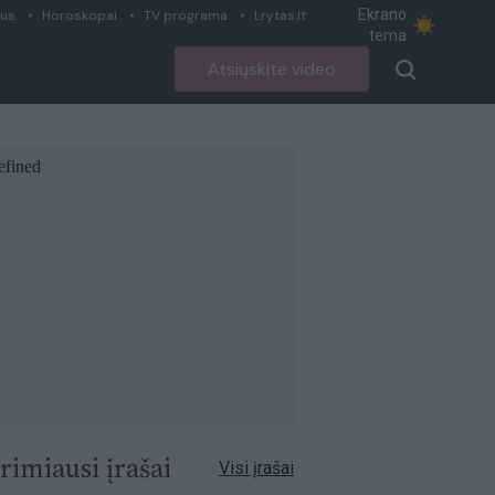
Ekrano
ius
Horoskopai
TV programa
Lrytas.lt
tema
Atsiųskite video
rimiausi įrašai
Visi įrašai