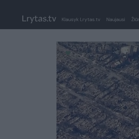
Klausyk Lrytas.tv
Naujausi
Žiū
Paremkite Ukrainą