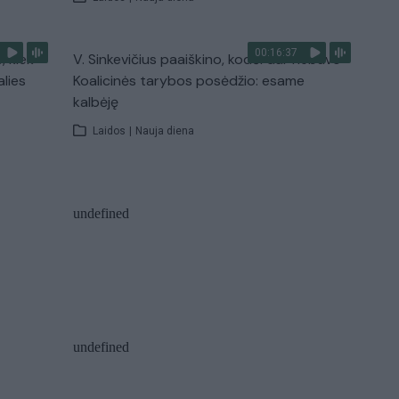
00:16:37
, kiek
V. Sinkevičius paaiškino, kodėl dar nebuvo
alies
Koalicinės tarybos posėdžio: esame
kalbėję
Laidos
|
Nauja diena