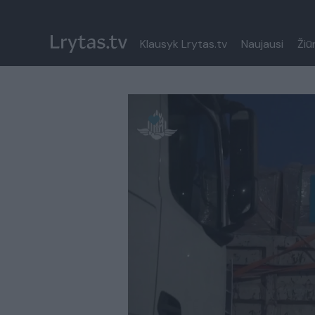
Klausyk Lrytas.tv
Naujausi
Žiū
Paremkite Ukrainą