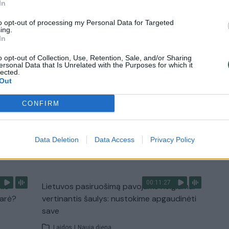
In
diskusija: Rusija – Europos šeimos narė?
to opt-out of processing my Personal Data for Targeted
Laidos
|
Lietuva tiesiogiai
ing.
In
o opt-out of Collection, Use, Retention, Sale, and/or Sharing
2:33
00:04:00
dens
Kuprines pasvėrę specialistai įspėja apie
ersonal Data that Is Unrelated with the Purposes for which it
lected.
e:
pavojingą įprotį: tą daro daugiau nei pusė
Out
pradinukų
Žinios
|
Lietuvos diena
CONFIRM
Data Deletion
Data Access
Privacy Policy
TV
Visi įrašai
00:11:27
nio
Lietuvos pasiruošimą pavojams neigiamai
narė?
vertinantis šaulys: nustokime apgaudinėti
save
Laidos
|
Nauja diena