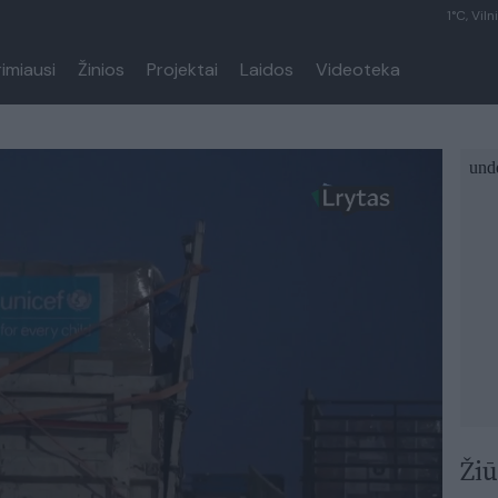
1°C, Viln
rimiausi
Žinios
Projektai
Laidos
Videoteka
Žiū