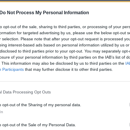
yriausybė, pripažindama, kad Gazos Ruože susidarė
aut
antradienį padidino spaudimą savo sąjungininkui
Do Not Process My Personal Information
to opt-out of the sale, sharing to third parties, or processing of your per
formation for targeted advertising by us, please use the below opt-out s
oje pakrantės teritorijoje per 30 dienų reikšmingai
r selection. Please note that after your opt-out request is processed y
įstatymai, susiję su karine parama.
eing interest-based ads based on personal information utilized by us or
disclosed to third parties prior to your opt-out. You may separately opt-
losure of your personal information by third parties on the IAB’s list of
astrofa
Humanitarinė pagalba
Izraelis
. This information may also be disclosed by us to third parties on the
IA
Participants
that may further disclose it to other third parties.
as
l Data Processing Opt Outs
o opt-out of the Sharing of my personal data.
Visi įrašai
In
o opt-out of the Sale of my Personal Data.
0:57
00:42:12
aigsime
Karšta A. Kasparavičiaus ir Ž Pavilionio