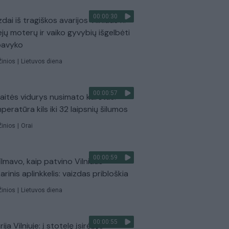
00:00:30
dai iš tragiškos avarijos Vilniaus r.:
ejų moterų ir vaiko gyvybių išgelbėti
pavyko
Žinios
|
Lietuvos diena
00:00:57
aitės vidurys nusimato karštas:
peratūra kils iki 32 laipsnių šilumos
Žinios
|
Orai
00:00:59
ilmavo, kaip patvino Vilniaus
arinis aplinkkelis: vaizdas pribloškia
Žinios
|
Lietuvos diena
00:00:55
ija Vilniuje: į stotelę įsirėžęs