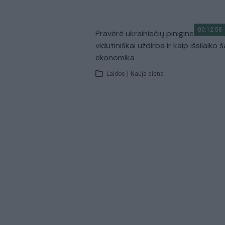
00:12:58
Pravėrė ukrainiečių pinigines: atsakė
vidutiniškai uždirba ir kaip išsilaiko š
ekonomika
Laidos
|
Nauja diena