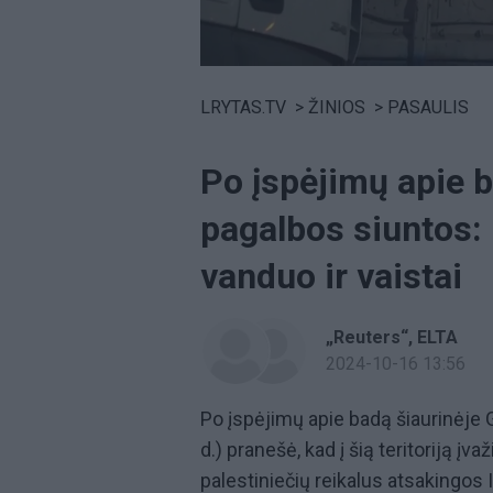
Volume
0%
LRYTAS.TV
>
ŽINIOS
>
PASAULIS
Po įspėjimų apie b
pagalbos siuntos: 
vanduo ir vaistai
„Reuters“
ELTA
2024-10-16 13:56
Po įspėjimų apie badą šiaurinėje
d.) pranešė, kad į šią teritoriją į
palestiniečių reikalus atsakingos I