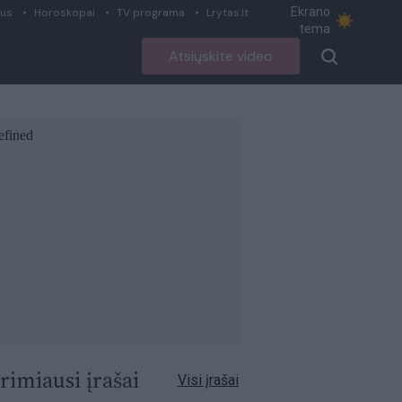
Ekrano
ius
Horoskopai
TV programa
Lrytas.lt
tema
Atsiųskite video
rimiausi įrašai
Visi įrašai