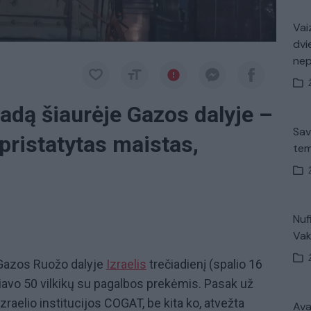
Vaiz
dvi
ne
adą šiaurėje Gazos dalyje –
Sav
pristatytas maistas,
tem
Nuf
Vak
 Gazos Ruožo dalyje
Izraelis
trečiadienį (spalio 16
važiavo 50 vilkikų su pagalbos prekėmis. Pasak už
zraelio institucijos COGAT, be kita ko, atvežta
Avar