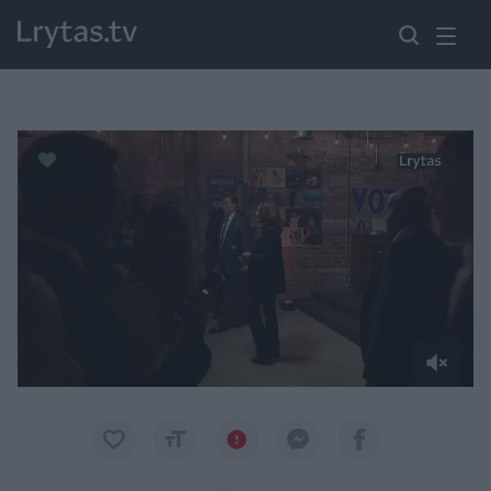
Paremkite Ukrainą