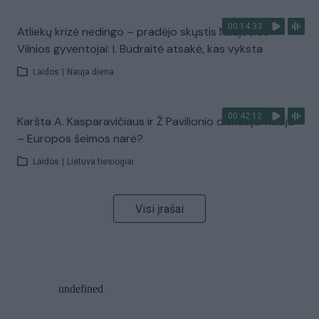
00:14:33
Atliekų krizė nedingo – pradėjo skųstis Naujosios
Vilnios gyventojai: I. Budraitė atsakė, kas vyksta
Laidos
|
Nauja diena
00:42:12
Karšta A. Kasparavičiaus ir Ž Pavilionio diskusija: Rusija
– Europos šeimos narė?
Laidos
|
Lietuva tiesiogiai
Visi įrašai