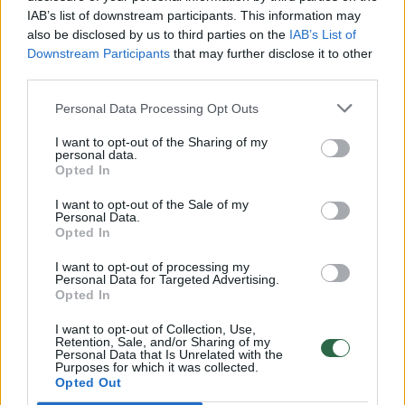
00:00:30
IAB’s list of downstream participants. This information may
Vaizdai iš tragiškos avarijos Vilniaus r.: dviejų moterų ir
also be disclosed by us to third parties on the
IAB’s List of
vaiko gyvybių išgelbėti nepavyko
Downstream Participants
that may further disclose it to other
Žinios
|
Lietuvos diena
third parties.
Personal Data Processing Opt Outs
00:00:57
Savaitės vidurys nusimato karštas: temperatūra kils iki
I want to opt-out of the Sharing of my
32 laipsnių šilumos
personal data.
Opted In
Žinios
|
Orai
I want to opt-out of the Sale of my
Personal Data.
Opted In
00:00:59
Nufilmavo, kaip patvino Vilniaus Vakarinis aplinkkelis:
vaizdas pribloškia
I want to opt-out of processing my
Personal Data for Targeted Advertising.
Opted In
Žinios
|
Lietuvos diena
I want to opt-out of Collection, Use,
Retention, Sale, and/or Sharing of my
Personal Data that Is Unrelated with the
00:15:54
V. Zalužno pasisakymą laiko bandymu įsitvirtinti
Purposes for which it was collected.
Ukrainos politikoje: jis yra neteisus
Opted Out