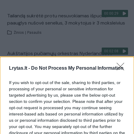
00:00:29
Tailandą sukrėtė protu nesuvokiamas išpuolis:
paauglys nušovė senelius, 3 mokytojus ir 3 moksleivius
Žinios
|
Pasaulis
00:02:08
Aukštaitijos pučiamųjų orkestras Nyderlanduose
apgynė čempionų vardą
Lrytas.lt -
Do Not Process My Personal Information
Žinios
|
Lietuvos diena
If you wish to opt-out of the sale, sharing to third parties, or
processing of your personal or sensitive information for
Visi įrašai
targeted advertising by us, please use the below opt-out
section to confirm your selection. Please note that after your
opt-out request is processed you may continue seeing
interest-based ads based on personal information utilized by
Žiūrimiausi įrašai
us or personal information disclosed to third parties prior to
your opt-out. You may separately opt-out of the further
disclosure of your personal information by third parties on the