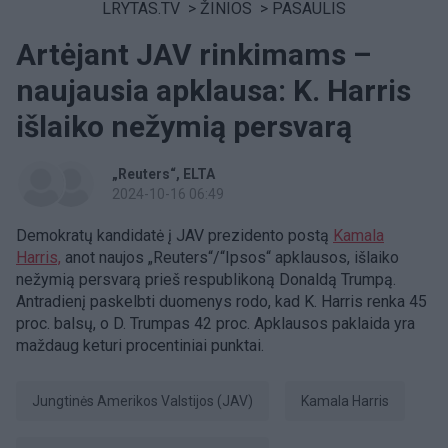
LRYTAS.TV
>
ŽINIOS
>
PASAULIS
Artėjant JAV rinkimams –
naujausia apklausa: K. Harris
išlaiko nežymią persvarą
„Reuters“
ELTA
2024-10-16 06:49
Demokratų kandidatė į JAV prezidento postą
Kamala
Harris,
anot naujos „Reuters“/“Ipsos“ apklausos, išlaiko
nežymią persvarą prieš respublikoną Donaldą Trumpą.
Antradienį paskelbti duomenys rodo, kad K. Harris renka 45
proc. balsų, o D. Trumpas 42 proc. Apklausos paklaida yra
maždaug keturi procentiniai punktai.
Jungtinės Amerikos Valstijos (JAV)
Kamala Harris