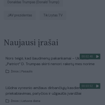
Donaldas Trumpas (Donald Trump)
JAV prezidentas
tik Lrytas.TV
Naujausi įrašai
00:02:40
Nors teigė, kad šaudmenų pakankamai – Ukrainai
„Patriot“ D. Trumpas skirti nenori: raketų mes norime
Žinios
|
Pasaulis
00:03:52
Liūdna vyresnio amžiaus dirbančiųjų kasdienybė –
priekabiavimas, patyčios ir užgaulūs įvardžiai
Žinios
|
Lietuvos diena