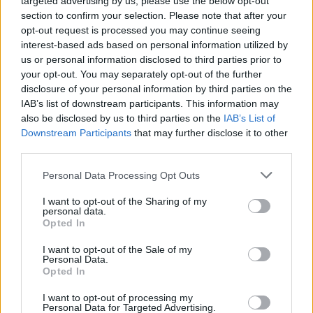
targeted advertising by us, please use the below opt-out
įprotį: tą daro daugiau nei pusė pradinukų
section to confirm your selection. Please note that after your
opt-out request is processed you may continue seeing
Žinios
|
Lietuvos diena
interest-based ads based on personal information utilized by
us or personal information disclosed to third parties prior to
your opt-out. You may separately opt-out of the further
Visi įrašai
disclosure of your personal information by third parties on the
IAB’s list of downstream participants. This information may
also be disclosed by us to third parties on the
IAB’s List of
Downstream Participants
that may further disclose it to other
Žiūrimiausi įrašai
third parties.
Personal Data Processing Opt Outs
00:00:30
Vaizdai iš tragiškos avarijos Vilniaus r.: dviejų moterų ir
I want to opt-out of the Sharing of my
personal data.
vaiko gyvybių išgelbėti nepavyko
Opted In
Žinios
|
Lietuvos diena
I want to opt-out of the Sale of my
Personal Data.
Opted In
00:00:57
Savaitės vidurys nusimato karštas: temperatūra kils iki
I want to opt-out of processing my
32 laipsnių šilumos
Personal Data for Targeted Advertising.