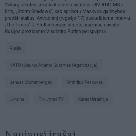
Vakarų raketas, įskaitant didelio nuotolio JAV ATACMS ir
britų „Storm Shadows“, kad apribotų Maskvos galimybes
pradėti atakas. Antradienį (rugsėjo 17) paskelbtame interviu
„The Times“ J. Stoltenbergas atmetė praėjusią savaitę
Rusijos prezidento Vladimiro Putino perspėjimą.
Rusija
NATO (Šiaurės Atlanto Sutarties Organizacija)
Jensas Stoltenbergas
Dmitrijus Peskovas
Ukraina
tik Lrytas.TV
karas Ukrainoje
Naujausi įrašai