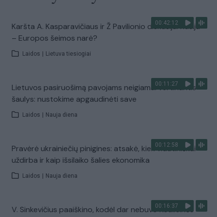
00:42:12
Karšta A. Kasparavičiaus ir Ž Pavilionio diskusija: Rusija
– Europos šeimos narė?
Laidos
|
Lietuva tiesiogiai
00:11:27
Lietuvos pasiruošimą pavojams neigiamai vertinantis
šaulys: nustokime apgaudinėti save
Laidos
|
Nauja diena
00:12:58
Pravėrė ukrainiečių pinigines: atsakė, kiek vidutiniškai
uždirba ir kaip išsilaiko šalies ekonomika
Laidos
|
Nauja diena
00:16:37
V. Sinkevičius paaiškino, kodėl dar nebuvo Koalicinės