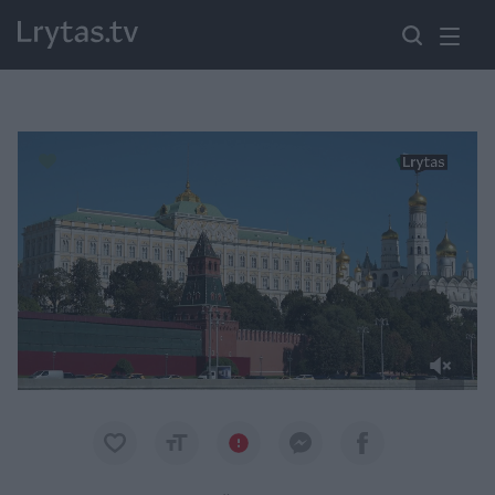
Paremkite Ukrainą