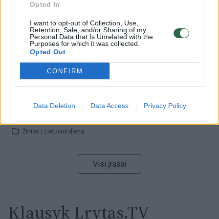
Opted In
Žinios
|
Orai
I want to opt-out of Collection, Use,
Retention, Sale, and/or Sharing of my
Personal Data that Is Unrelated with the
00:00:59
Nufilmavo, kaip patvino Vilniaus Vakarinis aplinkkelis:
Purposes for which it was collected.
Opted Out
vaizdas pribloškia
Žinios
|
Lietuvos diena
CONFIRM
00:00:55
Avarija Vilniuje: į stotelę įsirėžęs automobilis sužalojo
Data Deletion
Data Access
Privacy Policy
dvi moteris
Žinios
|
Lietuvos diena
Visi įrašai
Klausyk Lrytas.TV