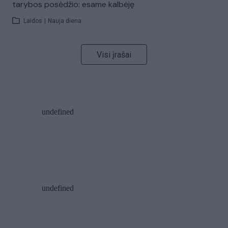
tarybos posėdžio: esame kalbėję
Laidos
|
Nauja diena
Visi įrašai