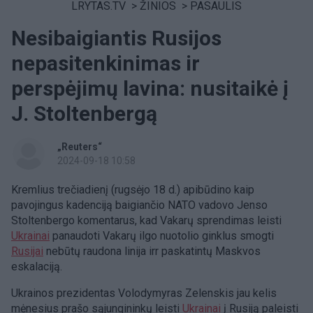
LRYTAS.TV
>
ŽINIOS
>
PASAULIS
Nesibaigiantis Rusijos
nepasitenkinimas ir
perspėjimų lavina: nusitaikė į
J. Stoltenbergą
„Reuters“
2024-09-18 10:58
Kremlius trečiadienį (rugsėjo 18 d.) apibūdino kaip
pavojingus kadenciją baigiančio NATO vadovo Jenso
Stoltenbergo komentarus, kad Vakarų sprendimas leisti
Ukrainai
panaudoti Vakarų ilgo nuotolio ginklus smogti
Rusijai
nebūtų raudona linija irr paskatintų Maskvos
eskalaciją.
Ukrainos prezidentas Volodymyras Zelenskis jau kelis
mėnesius prašo sąjungininkų leisti
Ukrainai
į Rusiją paleisti