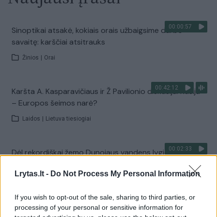
00:00:57
Sinoptikai atsakė, kokiais orais užbaigsime darbo
savaitę: karščiai atsitrauks
Žinios
|
Orai
00:42:12
Karšta A. Kasparavičiaus ir Ž Pavilionio diskusija: Rusija
– Europos šeimos narė?
Laidos
|
Lietuva tiesiogiai
00:02:33
Dėl rekordiškai žemo Dunojaus vandens lygio –
griežtos priemonės Vengrijoje: turistai įtūžę
Lrytas.lt -
Do Not Process My Personal Information
Žinios
|
Pasaulis
If you wish to opt-out of the sale, sharing to third parties, or
processing of your personal or sensitive information for
00:04:00
Kuprines pasvėrę specialistai įspėja apie pavojingą