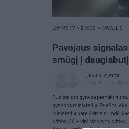
Volume
0%
LRYTAS.TV
>
ŽINIOS
>
PASAULIS
Pavojaus signalas
smūgį į daugiabutį
„Reuters“
ELTA
2024-09-10 07:08
, a
Rusijos oro gynyba pernakt numuš
gynybos ministerija. Prieš tai sk
Ministerija pareiškime nurodė, ka
srities, 20 – virš Maskvos srities, 