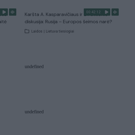
00:42:12
stis
Karšta A. Kasparavičiaus ir Ž Pavilionio
aitė
diskusija: Rusija – Europos šeimos narė?
Laidos
|
Lietuva tiesiogiai