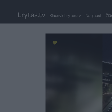
Klausyk Lrytas.tv
Naujausi
Žiū
Paremkite Ukrainą