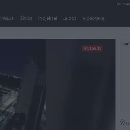
1°C, Viln
rimiausi
Žinios
Projektai
Laidos
Videoteka
Žiū