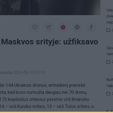
Vaiz
dvi
ne
 Maskvos srityje: užfiksavo
Sav
tem
tnaujinta 2024-09-10 07:14
Nuf
ė 144 Ukrainos dronus, antradienį pranešė
Vak
elbta, kad buvo numušta daugiau nei 70 dronų.
d 72 bepiločius orlaivius perėmė virš Briansko
14 – virš Kursko srities, 13 – virš Tulos srities, o
K. 