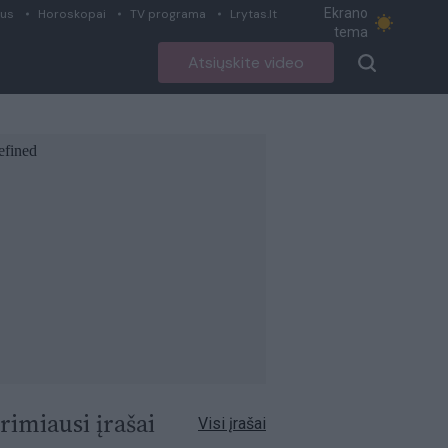
Ekrano
ius
Horoskopai
TV programa
Lrytas.lt
tema
Atsiųskite video
rimiausi įrašai
Visi įrašai