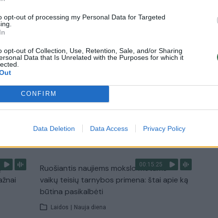
Žinios
|
Lietuvos diena
to opt-out of processing my Personal Data for Targeted
ing.
In
1:33
00:10:21
etaus
Kodėl apklausos internete ir politikų
o opt-out of Collection, Use, Retention, Sale, and/or Sharing
ersonal Data that Is Unrelated with the Purposes for which it
reitingai tarprinkiminiu laikotarpiu dažnai
lected.
nieko nereiškia?
Out
Laidos
|
Informacinis skydas
CONFIRM
TV
Data Deletion
Data Access
Privacy Policy
Visi įrašai
00:15:25
ų
Ruošiantis naujiems mokslo metams –
ažnai
vaikų teisių tarnybos primena: štai apie ką
būtina pasikalbėti
Laidos
|
Nauja diena