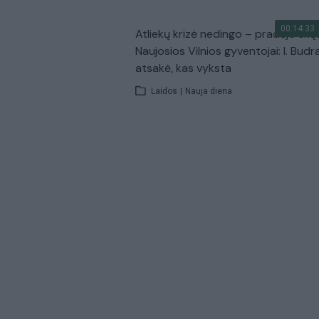
00:14:33
Atliekų krizė nedingo – pradėjo skų
Naujosios Vilnios gyventojai: I. Budr
atsakė, kas vyksta
Laidos
|
Nauja diena