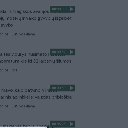
00:00:30
dai iš tragiškos avarijos Vilniaus r.:
ejų moterų ir vaiko gyvybių išgelbėti
pavyko
Žinios
|
Lietuvos diena
00:00:57
aitės vidurys nusimato karštas:
peratūra kils iki 32 laipsnių šilumos
Žinios
|
Orai
00:00:59
ilmavo, kaip patvino Vilniaus
arinis aplinkkelis: vaizdas pribloškia
Žinios
|
Lietuvos diena
00:05:25
Prunskienės brolis prisiminė