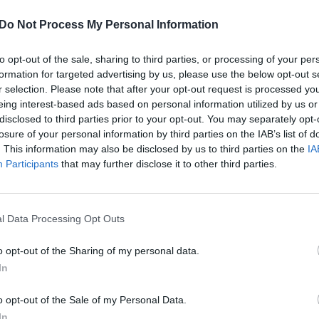
ių.
jau
Do Not Process My Personal Information
buv
 bepilotis orlaivis atsitrenkė į daugiaaukštį
žen
oje kilo gaisras. Tai pranešė „RBC-Ukraine“,
to opt-out of the sale, sharing to third parties, or processing of your per
i Sobianinu ir Rusijos žiniasklaida.
formation for targeted advertising by us, please use the below opt-out s
r selection. Please note that after your opt-out request is processed y
eing interest-based ads based on personal information utilized by us or
is
gaisras Maskvoje
Ukraina
dronas
disclosed to third parties prior to your opt-out. You may separately opt-
losure of your personal information by third parties on the IAB’s list of
. This information may also be disclosed by us to third parties on the
IA
Participants
that may further disclose it to other third parties.
l Data Processing Opt Outs
Visi įrašai
o opt-out of the Sharing of my personal data.
In
0:29
00:02:08
mas
Aukštaitijos pučiamųjų orkestras
3
o opt-out of the Sale of my Personal Data.
Nyderlanduose apgynė čempionų vardą
In