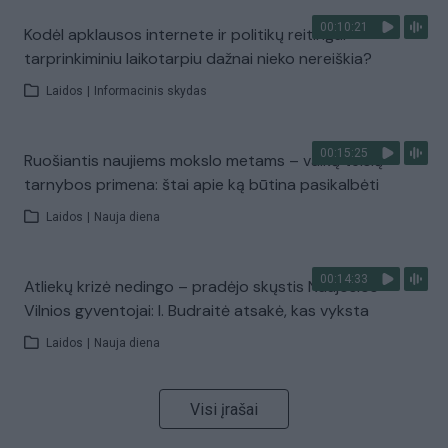
00:10:21
Kodėl apklausos internete ir politikų reitingai
tarprinkiminiu laikotarpiu dažnai nieko nereiškia?
Laidos
|
Informacinis skydas
00:15:25
Ruošiantis naujiems mokslo metams – vaikų teisių
tarnybos primena: štai apie ką būtina pasikalbėti
Laidos
|
Nauja diena
00:14:33
Atliekų krizė nedingo – pradėjo skųstis Naujosios
Vilnios gyventojai: I. Budraitė atsakė, kas vyksta
Laidos
|
Nauja diena
Visi įrašai