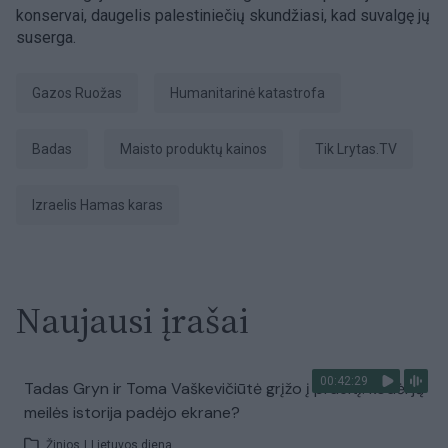
konservai, daugelis palestiniečių skundžiasi, kad suvalgę jų
suserga.
Gazos Ruožas
humanitarinė katastrofa
badas
maisto produktų kainos
tik Lrytas.TV
Izraelis Hamas karas
Naujausi įrašai
00:42:29
Tadas Gryn ir Toma Vaškevičiūtė grįžo į praeitį: kodėl jų
meilės istorija padėjo ekrane?
Žinios
|
Lietuvos diena