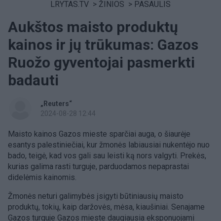
LRYTAS.TV
>
ŽINIOS
>
PASAULIS
Aukštos maisto produktų
kainos ir jų trūkumas: Gazos
Ruožo gyventojai pasmerkti
badauti
„Reuters“
2024-08-28 12:44
Maisto kainos Gazos mieste sparčiai auga, o šiaurėje
esantys palestiniečiai, kur žmonės labiausiai nukentėjo nuo
bado, teigė, kad vos gali sau leisti ką nors valgyti. Prekės,
kurias galima rasti turguje, parduodamos nepaprastai
didelėmis kainomis.
Žmonės neturi galimybės įsigyti būtiniausių maisto
produktų, tokių, kaip daržovės, mėsa, kiaušiniai. Senajame
Gazos turguje Gazos mieste daugiausia eksponuojami