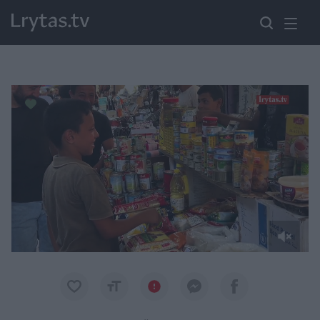
Paremkite Ukrainą