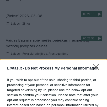
00:21:19
„Žinios“ 2026-08-08
Laidos
|
Žinios
00:23:57
Vaidas Baumila apie meilės paieškas ir asmeninių
patirčių įkvėptas dainas
Laidos
|
Pokalbiai prie jūros. Atostogų ritmu
Lrytas.lt -
Do Not Process My Personal Information
00:00:40
Dronai Vokietijoje kelia vis daugiau klausimų: du
pastebėti virš karinės bazės
If you wish to opt-out of the sale, sharing to third parties, or
Žinios
|
Pasaulis
processing of your personal or sensitive information for
targeted advertising by us, please use the below opt-out
section to confirm your selection. Please note that after your
Visi įrašai
opt-out request is processed you may continue seeing
interest-based ads based on personal information utilized by