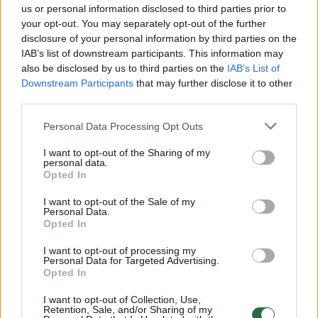
us or personal information disclosed to third parties prior to
your opt-out. You may separately opt-out of the further
Žiūrimiausi įrašai
disclosure of your personal information by third parties on the
IAB’s list of downstream participants. This information may
also be disclosed by us to third parties on the
IAB’s List of
Downstream Participants
that may further disclose it to other
00:00:30
Vaizdai iš tragiškos avarijos Vilniaus r.: dviejų moterų ir
third parties.
vaiko gyvybių išgelbėti nepavyko
Personal Data Processing Opt Outs
Žinios
|
Lietuvos diena
I want to opt-out of the Sharing of my
personal data.
Opted In
00:00:57
Savaitės vidurys nusimato karštas: temperatūra kils iki
32 laipsnių šilumos
I want to opt-out of the Sale of my
Personal Data.
Opted In
Žinios
|
Orai
I want to opt-out of processing my
Personal Data for Targeted Advertising.
00:15:54
Opted In
V. Zalužno pasisakymą laiko bandymu įsitvirtinti
Ukrainos politikoje: jis yra neteisus
I want to opt-out of Collection, Use,
Retention, Sale, and/or Sharing of my
Laidos
|
Nauja diena