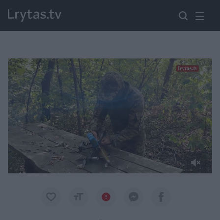
Paremkite Ukrainą