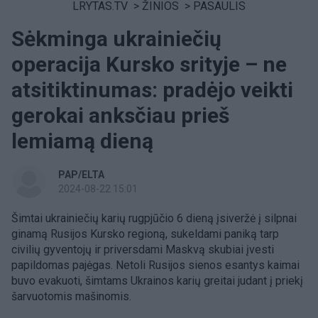
LRYTAS.TV
>
ŽINIOS
>
PASAULIS
Sėkminga ukrainiečių
operacija Kursko srityje – ne
atsitiktinumas: pradėjo veikti
gerokai anksčiau prieš
lemiamą dieną
PAP/ELTA
2024-08-22 15:01
Šimtai ukrainiečių karių rugpjūčio 6 dieną įsiveržė į silpnai
ginamą Rusijos Kursko regioną, sukeldami paniką tarp
civilių gyventojų ir priversdami Maskvą skubiai įvesti
papildomas pajėgas. Netoli Rusijos sienos esantys kaimai
buvo evakuoti, šimtams Ukrainos karių greitai judant į priekį
šarvuotomis mašinomis.