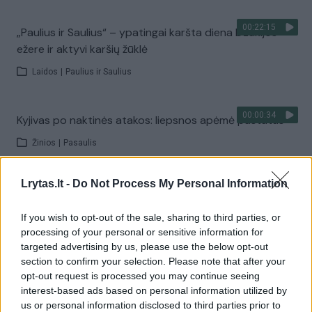
00:22:15
„Paulius ir Saulius“ – ypatingai karšta diena Dzūkijos
ežere ir aktyvi karšių žūklė
Laidos
|
Paulius ir Saulius
00:00:34
Kyjivas po naktinės atakos: liepsnos apėmė pastatus
Žinios
|
Pasaulis
Lrytas.lt -
Do Not Process My Personal Information
00:22:27
„Kelionės tikslas“ – Birštono ir Širvintų atradimai
Laidos
|
Kelionės tikslas
If you wish to opt-out of the sale, sharing to third parties, or
processing of your personal or sensitive information for
targeted advertising by us, please use the below opt-out
Visi įrašai
section to confirm your selection. Please note that after your
opt-out request is processed you may continue seeing
interest-based ads based on personal information utilized by
us or personal information disclosed to third parties prior to