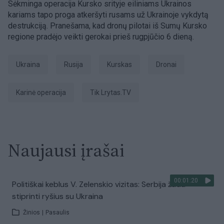
Sėkminga operacija Kursko srityje eiliniams Ukrainos
kariams tapo proga atkeršyti rusams už Ukrainoje vykdytą
destrukciją. Pranešama, kad dronų pilotai iš Sumų Kursko
regione pradėjo veikti gerokai prieš rugpjūčio 6 dieną.
Ukraina
Rusija
Kurskas
dronai
karinė operacija
tik Lrytas.TV
Naujausi įrašai
00:01:20
Politiškai keblus V. Zelenskio vizitas: Serbija žada
stiprinti ryšius su Ukraina
Žinios
|
Pasaulis