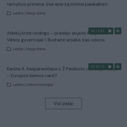
tarnybos primena: štai apie ką būtina pasikalbėti
Laidos
|
Nauja diena
00:14:33
Atliekų krizė nedingo – pradėjo skųstis Naujosios
Vilnios gyventojai: I. Budraitė atsakė, kas vyksta
Laidos
|
Nauja diena
00:42:12
Karšta A. Kasparavičiaus ir Ž Pavilionio diskusija: Rusija
– Europos šeimos narė?
Laidos
|
Lietuva tiesiogiai
Visi įrašai