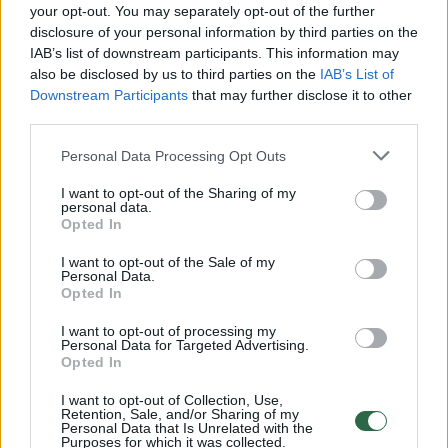
Žiūrimiausi įrašai
your opt-out. You may separately opt-out of the further
disclosure of your personal information by third parties on the
IAB’s list of downstream participants. This information may
also be disclosed by us to third parties on the
IAB’s List of
00:00:30
Vaizdai iš tragiškos avarijos Vilniaus r.: dviejų moterų ir
Downstream Participants
that may further disclose it to other
vaiko gyvybių išgelbėti nepavyko
third parties.
Žinios
|
Lietuvos diena
Personal Data Processing Opt Outs
I want to opt-out of the Sharing of my
personal data.
00:00:57
Savaitės vidurys nusimato karštas: temperatūra kils iki
Opted In
32 laipsnių šilumos
I want to opt-out of the Sale of my
Žinios
Personal Data.
|
Orai
Opted In
I want to opt-out of processing my
00:15:54
V. Zalužno pasisakymą laiko bandymu įsitvirtinti
Personal Data for Targeted Advertising.
Opted In
Ukrainos politikoje: jis yra neteisus
I want to opt-out of Collection, Use,
Laidos
|
Nauja diena
Retention, Sale, and/or Sharing of my
Personal Data that Is Unrelated with the
Purposes for which it was collected.