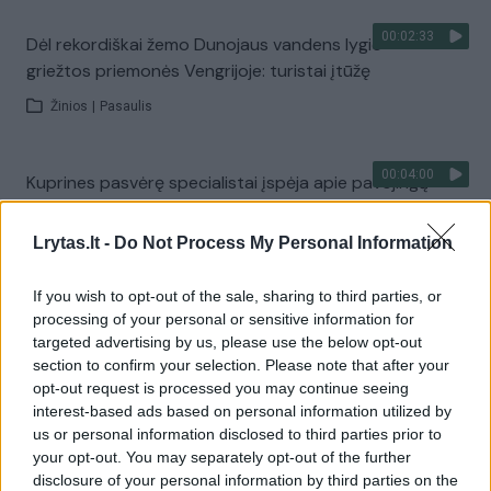
00:02:33
Dėl rekordiškai žemo Dunojaus vandens lygio –
griežtos priemonės Vengrijoje: turistai įtūžę
Žinios
|
Pasaulis
00:04:00
Kuprines pasvėrę specialistai įspėja apie pavojingą
įprotį: tą daro daugiau nei pusė pradinukų
Lrytas.lt -
Do Not Process My Personal Information
Žinios
|
Lietuvos diena
If you wish to opt-out of the sale, sharing to third parties, or
Visi įrašai
processing of your personal or sensitive information for
targeted advertising by us, please use the below opt-out
section to confirm your selection. Please note that after your
opt-out request is processed you may continue seeing
Žiūrimiausi įrašai
interest-based ads based on personal information utilized by
us or personal information disclosed to third parties prior to
your opt-out. You may separately opt-out of the further
disclosure of your personal information by third parties on the