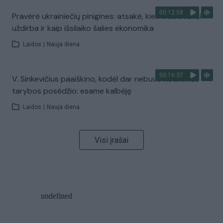
00:12:58
Pravėrė ukrainiečių pinigines: atsakė, kiek vidutiniškai
uždirba ir kaip išsilaiko šalies ekonomika
Laidos
|
Nauja diena
00:16:37
V. Sinkevičius paaiškino, kodėl dar nebuvo Koalicinės
tarybos posėdžio: esame kalbėję
Laidos
|
Nauja diena
Visi įrašai