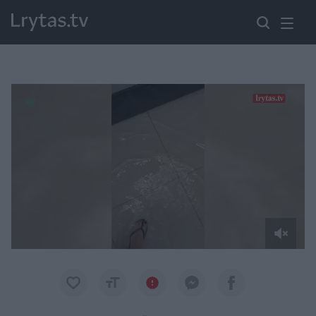
Paremkite Ukrainą