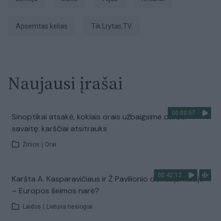
apsemtas kelias
tik Lrytas.TV
Naujausi įrašai
00:00:57
Sinoptikai atsakė, kokiais orais užbaigsime darbo
savaitę: karščiai atsitrauks
Žinios
|
Orai
00:42:12
Karšta A. Kasparavičiaus ir Ž Pavilionio diskusija: Rusija
– Europos šeimos narė?
Laidos
|
Lietuva tiesiogiai