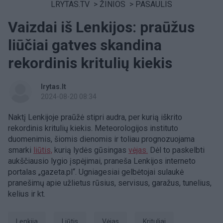
LRYTAS.TV
>
ŽINIOS
>
PASAULIS
Vaizdai iš Lenkijos: praūžus
liūčiai gatves skandina
rekordinis kritulių kiekis
lrytas.lt
2024-08-20 08:34
Naktį Lenkijoje praūžė stipri audra, per kurią iškrito
rekordinis kritulių kiekis. Meteorologijos instituto
duomenimis, šiomis dienomis ir toliau prognozuojama
smarki
liūtis,
kurią lydės gūsingas
vėjas.
Dėl to paskelbti
aukščiausio lygio įspėjimai, praneša Lenkijos interneto
portalas „gazeta.pl“. Ugniagesiai gelbėtojai sulaukė
pranešimų apie užlietus rūsius, servisus, garažus, tunelius,
kelius ir kt.
Lenkija
liūtis
vėjas
krituliai