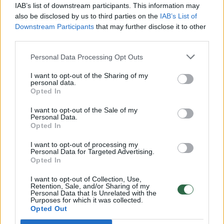
00:00:30
Vaizdai iš tragiškos avarijos Vilniaus r.: dviejų moterų ir
IAB’s list of downstream participants. This information may
vaiko gyvybių išgelbėti nepavyko
also be disclosed by us to third parties on the
IAB’s List of
Downstream Participants
that may further disclose it to other
Žinios
|
Lietuvos diena
third parties.
Personal Data Processing Opt Outs
00:00:57
Savaitės vidurys nusimato karštas: temperatūra kils iki
I want to opt-out of the Sharing of my
32 laipsnių šilumos
personal data.
Opted In
Žinios
|
Orai
I want to opt-out of the Sale of my
Personal Data.
Opted In
00:00:59
Nufilmavo, kaip patvino Vilniaus Vakarinis aplinkkelis:
vaizdas pribloškia
I want to opt-out of processing my
Personal Data for Targeted Advertising.
Žinios
|
Lietuvos diena
Opted In
I want to opt-out of Collection, Use,
Retention, Sale, and/or Sharing of my
00:02:01
„Pagarba pirmajai premjerei“: pasidalijo jautriais
Personal Data that Is Unrelated with the
Purposes for which it was collected.
prisiminimais apie Kazimierą Prunskienę
Opted Out
Žinios
|
Lietuvos diena