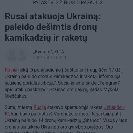
LRYTAS.TV
>
ŽINIOS
>
PASAULIS
Rusai atakuoja Ukrainą:
paleido dešimtis dronų
kamikadzių ir raketų
„Reuters“
ELTA
2024-08-17 08:11
Rusija
naktį iš penktadienio į šeštadienį (rugpjūčio 17 d.) į
Ukrainą paleido dronus kamikadzes ir raketą, informuoja
naujienų portalas „rbc.ua“. Socialiniame tinkle „Telegram“
apie ataką paskelbė Ukrainos oro pajėgų vadas Mykola
Oleščukas.
Sumų miestą
Rusija
atakavo sparnuotąja raketa
„Iskander-
K“,
kuri buvo paleista iš Voronežo srities. Rusai taip pat į
Ukrainą paleido 14 dronų kamikadzių „Shahed“. Visus šiuos
dronus sunaikino Ukrainos oro gynybos pajėgos. Oro