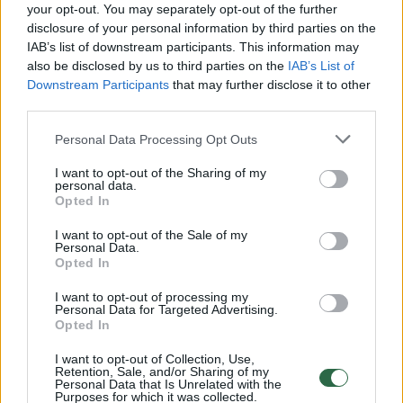
your opt-out. You may separately opt-out of the further
disclosure of your personal information by third parties on the
IAB’s list of downstream participants. This information may
00:00:30
Vaizdai iš tragiškos avarijos Vilniaus r.: dviejų moterų ir
also be disclosed by us to third parties on the
IAB’s List of
vaiko gyvybių išgelbėti nepavyko
Downstream Participants
that may further disclose it to other
third parties.
Žinios
|
Lietuvos diena
Personal Data Processing Opt Outs
00:00:57
Savaitės vidurys nusimato karštas: temperatūra kils iki
I want to opt-out of the Sharing of my
personal data.
32 laipsnių šilumos
Opted In
Žinios
|
Orai
I want to opt-out of the Sale of my
Personal Data.
Opted In
00:15:54
V. Zalužno pasisakymą laiko bandymu įsitvirtinti
I want to opt-out of processing my
Ukrainos politikoje: jis yra neteisus
Personal Data for Targeted Advertising.
Opted In
Laidos
|
Nauja diena
I want to opt-out of Collection, Use,
Retention, Sale, and/or Sharing of my
Personal Data that Is Unrelated with the
00:05:25
Purposes for which it was collected.
K. Prunskienės brolis prisiminė jaudinančią akimirką