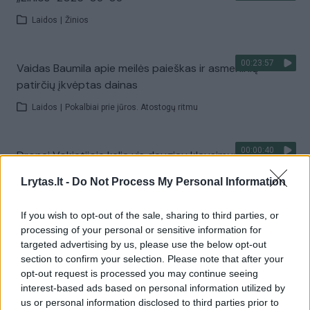
Laidos
|
Žinios
00:23:57
Vaidas Baumila apie meilės paieškas ir asmeninių
patirčių įkvėptas dainas
Laidos
|
Pokalbiai prie jūros. Atostogų ritmu
00:00:40
Dronai Vokietijoje kelia vis daugiau klausimų: du
pastebėti virš karinės bazės
Lrytas.lt -
Do Not Process My Personal Information
Žinios
|
Pasaulis
If you wish to opt-out of the sale, sharing to third parties, or
processing of your personal or sensitive information for
Visi įrašai
targeted advertising by us, please use the below opt-out
section to confirm your selection. Please note that after your
opt-out request is processed you may continue seeing
interest-based ads based on personal information utilized by
Žiūrimiausi įrašai
us or personal information disclosed to third parties prior to