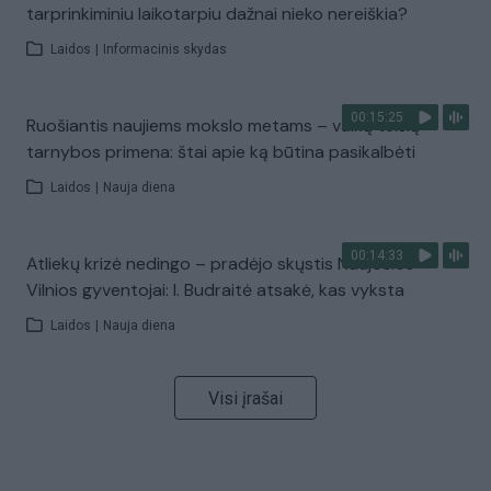
tarprinkiminiu laikotarpiu dažnai nieko nereiškia?
Laidos
|
Informacinis skydas
00:15:25
Ruošiantis naujiems mokslo metams – vaikų teisių
tarnybos primena: štai apie ką būtina pasikalbėti
Laidos
|
Nauja diena
00:14:33
Atliekų krizė nedingo – pradėjo skųstis Naujosios
Vilnios gyventojai: I. Budraitė atsakė, kas vyksta
Laidos
|
Nauja diena
Visi įrašai