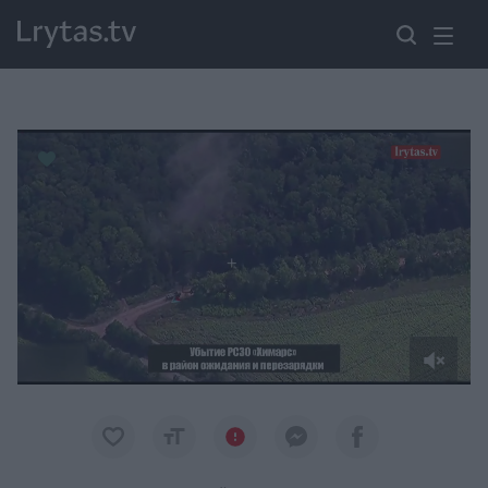
Paremkite Ukrainą