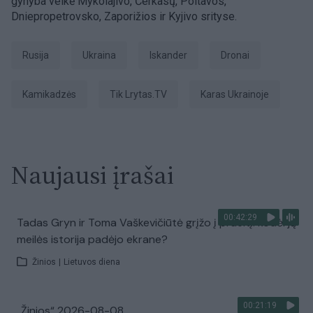
gynyba veikė Mykolajivo, Čerkasų, Poltavos,
Dniepropetrovsko, Zaporižios ir Kyjivo srityse.
Rusija
Ukraina
Iskander
dronai
kamikadzės
tik Lrytas.TV
karas Ukrainoje
Naujausi įrašai
00:42:29
Tadas Gryn ir Toma Vaškevičiūtė grįžo į praeitį: kodėl jų
meilės istorija padėjo ekrane?
Žinios
|
Lietuvos diena
00:21:19
„Žinios“ 2026-08-08