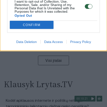
Nufilmavo, kaip patvino Vilniaus Vakarinis aplinkkelis:
I want to opt-out of Collection, Use,
Retention, Sale, and/or Sharing of my
vaizdas pribloškia
Personal Data that Is Unrelated with the
Purposes for which it was collected.
Žinios
|
Lietuvos diena
Opted Out
CONFIRM
00:15:54
V. Zalužno pasisakymą laiko bandymu įsitvirtinti
Ukrainos politikoje: jis yra neteisus
Data Deletion
Data Access
Privacy Policy
Laidos
|
Nauja diena
Visi įrašai
Klausyk Lrytas.TV
00:10:21
Kodėl apklausos internete ir politikų reitingai
tarprinkiminiu laikotarpiu dažnai nieko nereiškia?