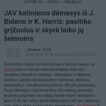
LRYTAS.TV
>
ŽINIOS
>
PASAULIS
JAV kaliniams dėmesys iš J.
Bideno ir K. Harris: pasitiko
grįžusius ir skyrė laiko jų
šeimoms
„Reuters“
ELTA
2024-08-02 06:20
, atnaujinta 2024-08-02 06:23
Žurnalistas Evanas Gershkovichius ir kiti per mainus su
Rusija
paleisti kaliniai vėlai ketvirtadienį atskrido į
Jungtines Amerikos Valstijas. Vašingtonui ir Maskvai
sudarius sandorį dėl apsikeitimo kalniniais, lėktuvas,
atskraidinę E. Gershkovichių, buvusį JAV jūrų pėstininką
Paulą Whelaną ir žurnalistę Alsu Kurmaševą, nusileido
Andrews jungtinėje oro pajėgų bazėje netoli Vašingtono
apie 23.40 val. vietos (penktadienį apie 5.40 val. Lietuvos)
laiku, ten jų laukė ir pasveikino prezidentas
Joe Bidenas
ir