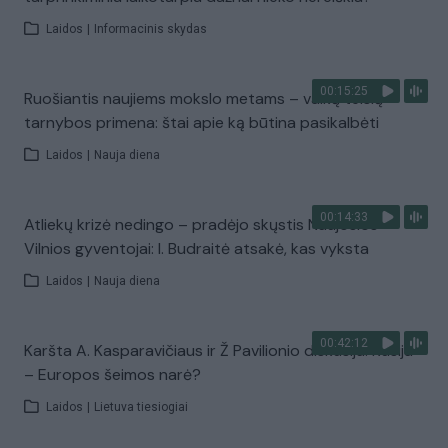
Laidos
|
Informacinis skydas
00:15:25
Ruošiantis naujiems mokslo metams – vaikų teisių
tarnybos primena: štai apie ką būtina pasikalbėti
Laidos
|
Nauja diena
00:14:33
Atliekų krizė nedingo – pradėjo skųstis Naujosios
Vilnios gyventojai: I. Budraitė atsakė, kas vyksta
Laidos
|
Nauja diena
00:42:12
Karšta A. Kasparavičiaus ir Ž Pavilionio diskusija: Rusija
– Europos šeimos narė?
Laidos
|
Lietuva tiesiogiai