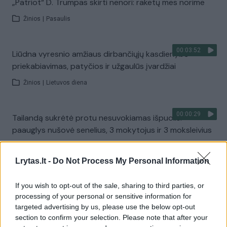
„Patriot“ D. Trumpas skirti nenori: raketų mes norime
Žinios
|
Pasaulis
00:03:52
Liūdna vyresnio amžiaus dirbančiųjų kasdienybė –
priekabiavimas, patyčios ir užgaulūs įvardžiai
Žinios
|
Lietuvos diena
00:00:29
Tailandą sukrėtė protu nesuvokiamas išpuolis:
paauglys nušovė senelius, 3 mokytojus ir 3 moksleivius
Žinios
|
Pasaulis
Lrytas.lt -
Do Not Process My Personal Information
00:02:08
Aukštaitijos pučiamųjų orkestras Nyderlanduose
If you wish to opt-out of the sale, sharing to third parties, or
apgynė čempionų vardą
processing of your personal or sensitive information for
targeted advertising by us, please use the below opt-out
Žinios
|
Lietuvos diena
section to confirm your selection. Please note that after your