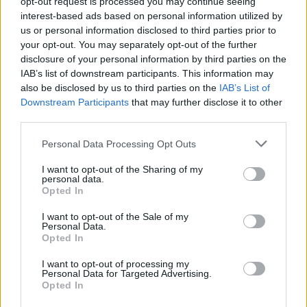
opt-out request is processed you may continue seeing
interest-based ads based on personal information utilized by
Visi įrašai
us or personal information disclosed to third parties prior to
your opt-out. You may separately opt-out of the further
disclosure of your personal information by third parties on the
IAB’s list of downstream participants. This information may
Žiūrimiausi įrašai
also be disclosed by us to third parties on the
IAB’s List of
Downstream Participants
that may further disclose it to other
third parties.
00:00:30
Vaizdai iš tragiškos avarijos Vilniaus r.: dviejų moterų ir
Personal Data Processing Opt Outs
vaiko gyvybių išgelbėti nepavyko
I want to opt-out of the Sharing of my
Žinios
|
Lietuvos diena
personal data.
Opted In
I want to opt-out of the Sale of my
00:00:57
Savaitės vidurys nusimato karštas: temperatūra kils iki
Personal Data.
Opted In
32 laipsnių šilumos
Žinios
|
Orai
I want to opt-out of processing my
Personal Data for Targeted Advertising.
Opted In
00:00:59