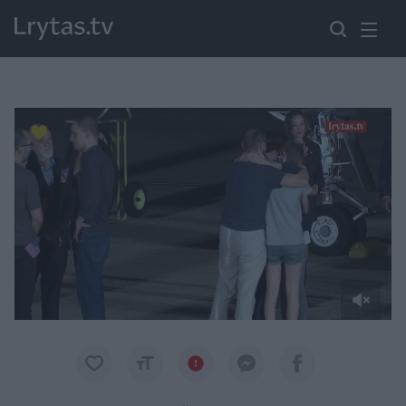
Paremkite Ukrainą