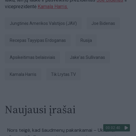
viceprezidentė
Kamala Harris.
Jungtinės Amerikos Valstijos (JAV)
Joe Bidenas
Recepas Tayyipas Erdoganas
Rusija
apsikeitimas belaisviais
Jake'as Sullivanas
Kamala Harris
tik Lrytas.TV
Naujausi įrašai
00:02:40
Nors teigė, kad šaudmenų pakankamai – Ukrainai