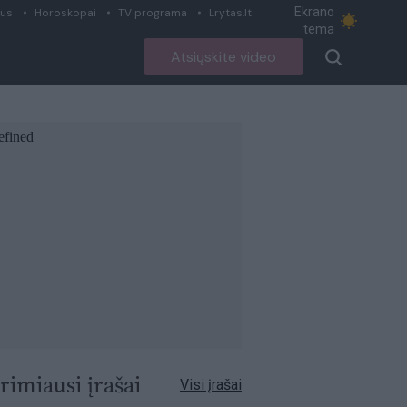
Ekrano
ius
Horoskopai
TV programa
Lrytas.lt
tema
Atsiųskite video
rimiausi įrašai
Visi įrašai