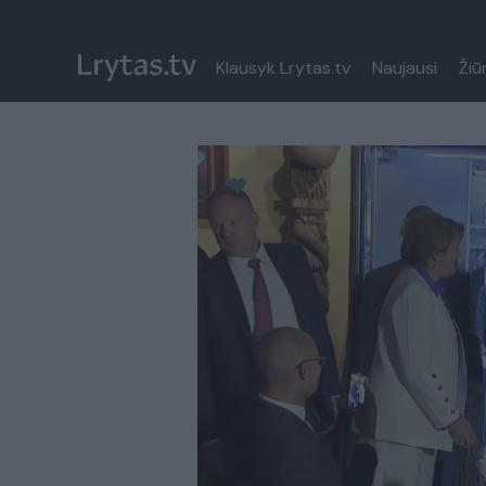
Klausyk Lrytas.tv
Naujausi
Žiū
Paremkite Ukrainą