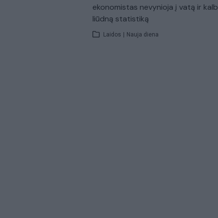
ekonomistas nevynioja į vatą ir kal
liūdną statistiką
Laidos
|
Nauja diena