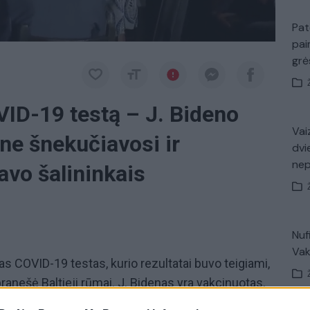
Pat
pai
gr
VID-19 testą – J. Bideno
Vaiz
ne šnekučiavosi ir
dvi
ne
avo šalininkais
Nuf
Vak
as COVID-19 testas, kurio rezultatai buvo teigiami,
pranešė Baltieji rūmai. J. Bidenas yra vakcinuotas,
m pasireiškia lengvi simptomai, sakoma Baltųjų rūmų