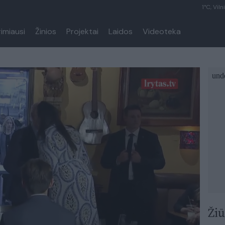
1°C, Viln
rimiausi
Žinios
Projektai
Laidos
Videoteka
Žiū