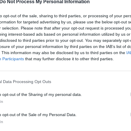
Do Not Process My Personal Information
erre pranešime. Anksčiau trečiadienį jis susitiko
„Pa
jau
ikiečių restorane Las Vegase.
to opt-out of the sale, sharing to third parties, or processing of your per
Pru
formation for targeted advertising by us, please use the below opt-out s
r selection. Please note that after your opt-out request is processed y
Joe Bidenas
koronavirusas
Las Vegasas
eing interest-based ads based on personal information utilized by us or
disclosed to third parties prior to your opt-out. You may separately opt-
losure of your personal information by third parties on the IAB’s list of
. This information may also be disclosed by us to third parties on the
IA
Participants
that may further disclose it to other third parties.
Visi įrašai
l Data Processing Opt Outs
o opt-out of the Sharing of my personal data.
00:05:25
ko
K. Prunskienės brolis prisiminė jaudinančią
In
akimirką prieš mirtį: „Tai buvo simbolinis
mūsų pagerbimo ženklas“
o opt-out of the Sale of my Personal Data.
In
Žinios
|
Lietuvos diena