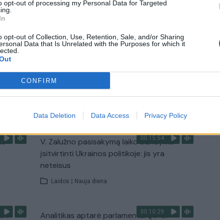
to opt-out of processing my Personal Data for Targeted
ing.
In
3:01
00:03:41
ijos
Mėsainių mėgėjus kviečia nepražiopsoti
ojektui
festivalio Vilniuje: atskleidė populiariausią
o opt-out of Collection, Use, Retention, Sale, and/or Sharing
ersonal Data that Is Unrelated with the Purposes for which it
paruošimo būdą
lected.
Out
Žinios
|
Lietuvos diena
CONFIRM
TV
Visi įrašai
Data Deletion
Data Access
Privacy Policy
00:15:54
ko
V. Zalužno pasisakymą laiko bandymu
įsitvirtinti Ukrainos politikoje: jis yra
neteisus
Laidos
|
Nauja diena
00:10:29
s“:
Analitikas aptarė parlamentarų ir G.