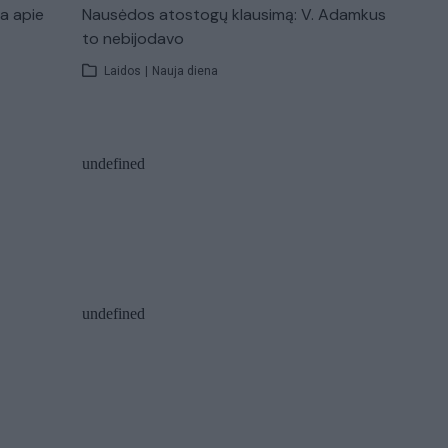
ba apie
Nausėdos atostogų klausimą: V. Adamkus
to nebijodavo
Laidos
|
Nauja diena