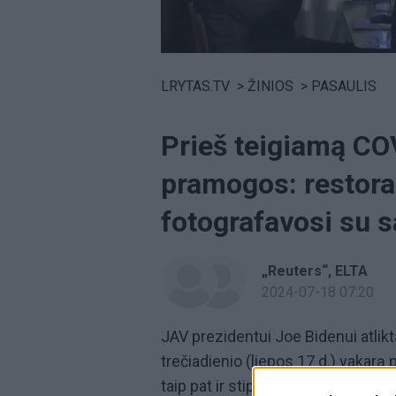
Volume
0%
LRYTAS.TV
>
ŽINIOS
>
PASAULIS
Prieš teigiamą CO
pramogos: restora
fotografavosi su s
„Reuters“
ELTA
2024-07-18 07:20
JAV prezidentui Joe Bidenui atlikt
trečiadienio (liepos 17 d.) vakarą 
taip pat ir stiprinamąja doze, ja