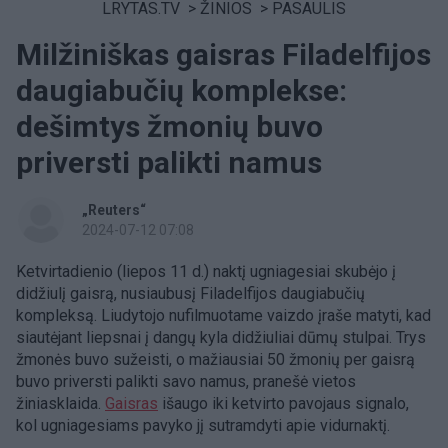
LRYTAS.TV
>
ŽINIOS
>
PASAULIS
Milžiniškas gaisras Filadelfijos
daugiabučių komplekse:
dešimtys žmonių buvo
priversti palikti namus
„Reuters“
2024-07-12 07:08
Ketvirtadienio (liepos 11 d.) naktį ugniagesiai skubėjo į
didžiulį gaisrą, nusiaubusį Filadelfijos daugiabučių
kompleksą. Liudytojo nufilmuotame vaizdo įraše matyti, kad
siautėjant liepsnai į dangų kyla didžiuliai dūmų stulpai. Trys
žmonės buvo sužeisti, o mažiausiai 50 žmonių per gaisrą
buvo priversti palikti savo namus, pranešė vietos
žiniasklaida.
Gaisras
išaugo iki ketvirto pavojaus signalo,
kol ugniagesiams pavyko jį sutramdyti apie vidurnaktį.