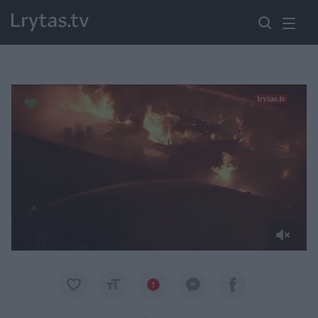
Paremkite Ukrainą