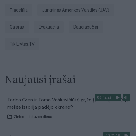
Filadelfija
Jungtinės Amerikos Valstijos (JAV)
Gaisras
evakuacija
daugiabučiai
tik Lrytas.TV
Naujausi įrašai
00:42:29
Tadas Gryn ir Toma Vaškevičiūtė grįžo į praeitį: kodėl jų
meilės istorija padėjo ekrane?
Žinios
|
Lietuvos diena
00:21:19