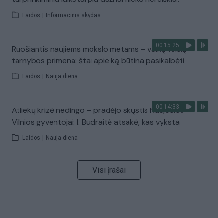
Laidos
|
Informacinis skydas
00:15:25
Ruošiantis naujiems mokslo metams – vaikų teisių
tarnybos primena: štai apie ką būtina pasikalbėti
Laidos
|
Nauja diena
00:14:33
Atliekų krizė nedingo – pradėjo skųstis Naujosios
Vilnios gyventojai: I. Budraitė atsakė, kas vyksta
Laidos
|
Nauja diena
Visi įrašai