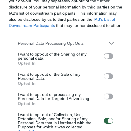
Žiūrimiausi įrašai
your opt-out. You may separately opt-out of the further
disclosure of your personal information by third parties on the
IAB’s list of downstream participants. This information may
also be disclosed by us to third parties on the
IAB’s List of
00:00:30
Vaizdai iš tragiškos avarijos Vilniaus r.: dviejų moterų ir
Downstream Participants
that may further disclose it to other
vaiko gyvybių išgelbėti nepavyko
third parties.
Žinios
|
Lietuvos diena
Personal Data Processing Opt Outs
I want to opt-out of the Sharing of my
00:00:57
personal data.
Savaitės vidurys nusimato karštas: temperatūra kils iki
Opted In
32 laipsnių šilumos
I want to opt-out of the Sale of my
Žinios
|
Orai
Personal Data.
Opted In
00:15:54
I want to opt-out of processing my
V. Zalužno pasisakymą laiko bandymu įsitvirtinti
Personal Data for Targeted Advertising.
Ukrainos politikoje: jis yra neteisus
Opted In
Laidos
|
Nauja diena
I want to opt-out of Collection, Use,
Retention, Sale, and/or Sharing of my
Personal Data that Is Unrelated with the
Purposes for which it was collected.
00:00:59