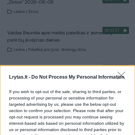
„Žinios“ 2026-08-08
Laidos
|
Žinios
00:23:57
Vaidas Baumila apie meilės paieškas ir asmeninių
patirčių įkvėptas dainas
Laidos
|
Pokalbiai prie jūros. Atostogų ritmu
00:00:40
Dronai Vokietijoje kelia vis daugiau klausimų: du
Lrytas.lt -
Do Not Process My Personal Information
pastebėti virš karinės bazės
Žinios
|
Pasaulis
If you wish to opt-out of the sale, sharing to third parties, or
processing of your personal or sensitive information for
targeted advertising by us, please use the below opt-out
Visi įrašai
section to confirm your selection. Please note that after your
opt-out request is processed you may continue seeing
interest-based ads based on personal information utilized by
us or personal information disclosed to third parties prior to