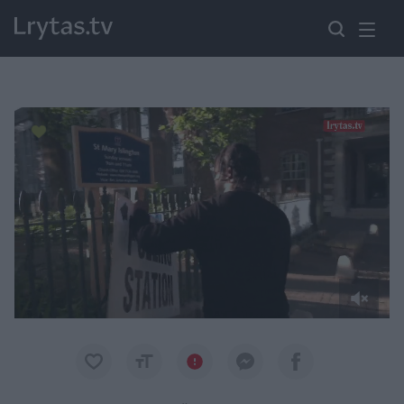
Paremkite Ukrainą