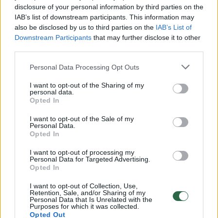
disclosure of your personal information by third parties on the
IAB’s list of downstream participants. This information may
00:00:30
Vaizdai iš tragiškos avarijos Vilniaus r.: dviejų moterų ir
also be disclosed by us to third parties on the
IAB’s List of
Downstream Participants
that may further disclose it to other
vaiko gyvybių išgelbėti nepavyko
third parties.
Žinios
|
Lietuvos diena
Personal Data Processing Opt Outs
I want to opt-out of the Sharing of my
00:00:57
Savaitės vidurys nusimato karštas: temperatūra kils iki
personal data.
32 laipsnių šilumos
Opted In
Žinios
|
Orai
I want to opt-out of the Sale of my
Personal Data.
Opted In
00:15:54
V. Zalužno pasisakymą laiko bandymu įsitvirtinti
I want to opt-out of processing my
Personal Data for Targeted Advertising.
Ukrainos politikoje: jis yra neteisus
Opted In
Laidos
|
Nauja diena
I want to opt-out of Collection, Use,
Retention, Sale, and/or Sharing of my
Personal Data that Is Unrelated with the
Purposes for which it was collected.
00:00:59
Nufilmavo, kaip patvino Vilniaus Vakarinis aplinkkelis:
Opted Out