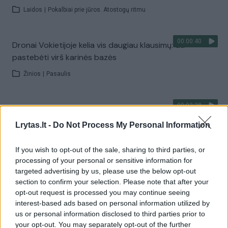
Laidos
|
Pokalbiai prie jūros. Atostogų ritmu
00:00:40
Dronai Vokietijoje kelia vis daugiau klausimų: du
pastebėti virš karinės bazės
Žinios
|
Pasaulis
00:03:38
Vilniaus savivaldybė atsisako rusų kalbos paslaugų:
pokyčiai laukia ir mokyklose
Lrytas.lt -
Do Not Process My Personal Information
Žinios
|
Lietuvos diena
If you wish to opt-out of the sale, sharing to third parties, or
processing of your personal or sensitive information for
Visi įrašai
targeted advertising by us, please use the below opt-out
section to confirm your selection. Please note that after your
opt-out request is processed you may continue seeing
interest-based ads based on personal information utilized by
Žiūrimiausi įrašai
us or personal information disclosed to third parties prior to
your opt-out. You may separately opt-out of the further