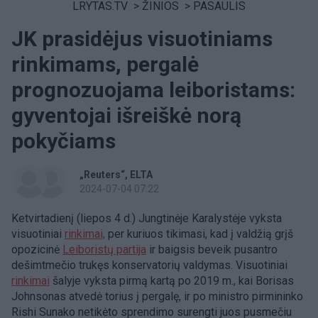
LRYTAS.TV
>
ŽINIOS
>
PASAULIS
JK prasidėjus visuotiniams
rinkimams, pergalė
prognozuojama leiboristams:
gyventojai išreiškė norą
pokyčiams
„Reuters“
ELTA
2024-07-04 07:22
Ketvirtadienį (liepos 4 d.) Jungtinėje Karalystėje vyksta
visuotiniai
rinkimai,
per kuriuos tikimasi, kad į valdžią grįš
opozicinė
Leiboristų partija
ir baigsis beveik pusantro
dešimtmečio trukęs konservatorių valdymas. Visuotiniai
rinkimai
šalyje vyksta pirmą kartą po 2019 m., kai Borisas
Johnsonas atvedė torius į pergalę, ir po ministro pirmininko
Rishi Sunako netikėto sprendimo surengti juos pusmečiu