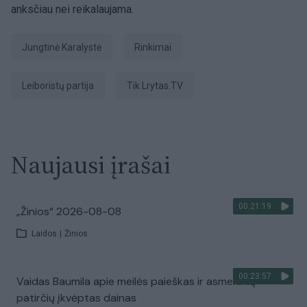
anksčiau nei reikalaujama.
Jungtinė Karalystė
Rinkimai
Leiboristų partija
tik Lrytas.TV
Naujausi įrašai
00:21:19
„Žinios“ 2026-08-08
Laidos
|
Žinios
00:23:57
Vaidas Baumila apie meilės paieškas ir asmeninių
patirčių įkvėptas dainas