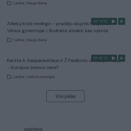
Laidos
|
Nauja diena
00:14:33
Atliekų krizė nedingo – pradėjo skųstis Naujosios
Vilnios gyventojai: I. Budraitė atsakė, kas vyksta
Laidos
|
Nauja diena
00:42:12
Karšta A. Kasparavičiaus ir Ž Pavilionio diskusija: Rusija
– Europos šeimos narė?
Laidos
|
Lietuva tiesiogiai
Visi įrašai