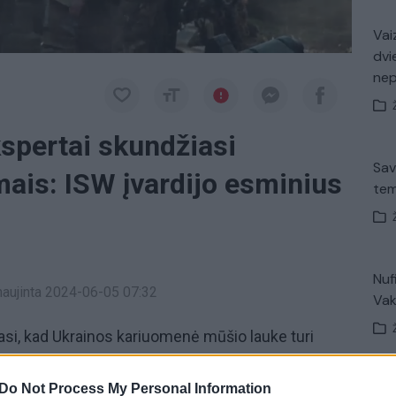
Vaiz
dvi
ne
kspertai skundžiasi
Sav
ais: ISW įvardijo esminius
tem
Nuf
tnaujinta 2024-06-05 07:32
Vak
iasi, kad Ukrainos kariuomenė mūšio lauke turi
ektroninio karo pajėgumus, skelbia JAV karo
jų instituto (ISW) ataskaitoje, vienas iš jų išskyrė
Do Not Process My Personal Information
V. 