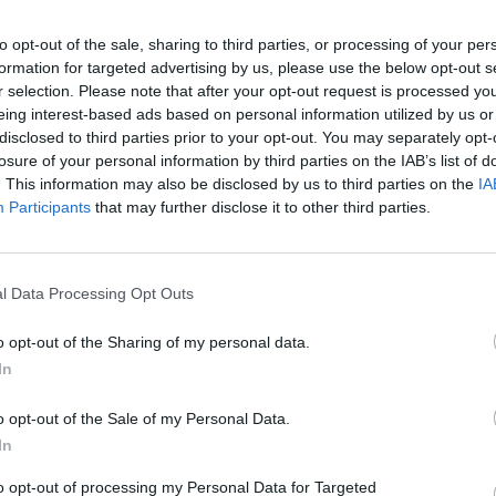
os ir Ukrainos bepiločių orlaivių nelygybe.
įsit
net
to opt-out of the sale, sharing to third parties, or processing of your per
formation for targeted advertising by us, please use the below opt-out s
Karo studijų institutas (ISW)
tik Lrytas.TV
r selection. Please note that after your opt-out request is processed y
eing interest-based ads based on personal information utilized by us or
disclosed to third parties prior to your opt-out. You may separately opt-
losure of your personal information by third parties on the IAB’s list of
. This information may also be disclosed by us to third parties on the
IA
Participants
that may further disclose it to other third parties.
Visi įrašai
l Data Processing Opt Outs
2:40
00:03:52
o opt-out of the Sharing of my personal data.
mai –
Liūdna vyresnio amžiaus dirbančiųjų
In
nenori:
kasdienybė – priekabiavimas, patyčios ir
užgaulūs įvardžiai
o opt-out of the Sale of my Personal Data.
Žinios
|
Lietuvos diena
In
to opt-out of processing my Personal Data for Targeted