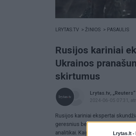
Volume
0%
LRYTAS.TV
>
ŽINIOS
>
PASAULIS
Rusijos kariniai e
Ukrainos pranašum
skirtumus
Lrytas.tv
„Reuters“
2024-06-05 07:31
, a
Rusijos kariniai ekspertai skundž
geresnius bepiločių orlaivių ir el
analitikai. Kaip teigiama Karo studi
Lrytas.lt -