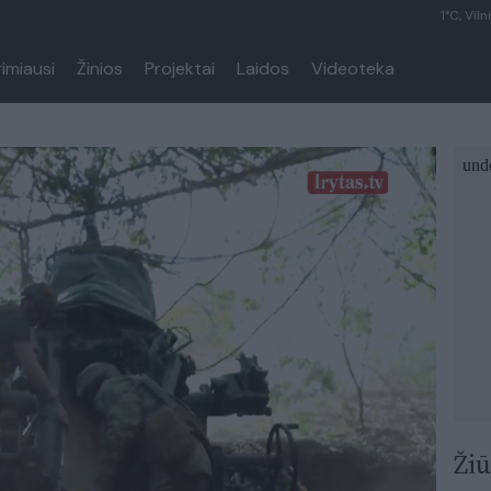
1°C, Viln
rimiausi
Žinios
Projektai
Laidos
Videoteka
Žiū