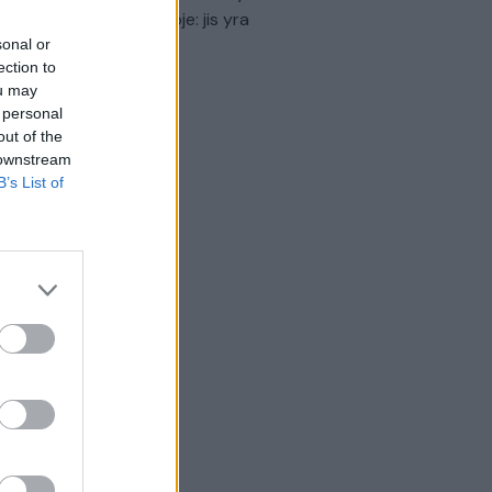
virtinti Ukrainos politikoje: jis yra
eisus
sonal or
ection to
Laidos
|
Nauja diena
ou may
 personal
out of the
 downstream
B’s List of