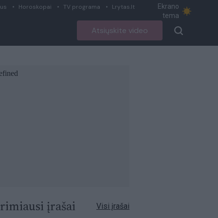
Ekrano
ius
Horoskopai
TV programa
Lrytas.lt
tema
Atsiųskite video
rimiausi įrašai
Visi įrašai