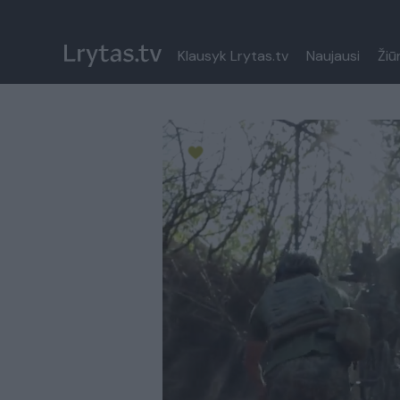
Klausyk Lrytas.tv
Naujausi
Žiū
Paremkite Ukrainą