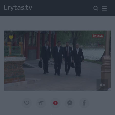
Paremkite Ukrainą