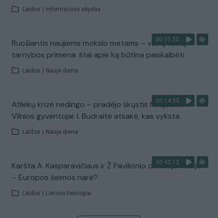
Laidos
|
Informacinis skydas
00:15:25
Ruošiantis naujiems mokslo metams – vaikų teisių
tarnybos primena: štai apie ką būtina pasikalbėti
Laidos
|
Nauja diena
00:14:33
Atliekų krizė nedingo – pradėjo skųstis Naujosios
Vilnios gyventojai: I. Budraitė atsakė, kas vyksta
Laidos
|
Nauja diena
00:42:12
Karšta A. Kasparavičiaus ir Ž Pavilionio diskusija: Rusija
– Europos šeimos narė?
Laidos
|
Lietuva tiesiogiai