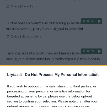
Žinios
|
Pasaulis
00:03:52
Liūdna vyresnio amžiaus dirbančiųjų kasdienybė –
priekabiavimas, patyčios ir užgaulūs įvardžiai
Žinios
|
Lietuvos diena
00:00:29
Tailandą sukrėtė protu nesuvokiamas išpuolis:
paauglys nušovė senelius, 3 mokytojus ir 3 moksleivius
Žinios
|
Pasaulis
Lrytas.lt -
Do Not Process My Personal Information
00:02:08
Aukštaitijos pučiamųjų orkestras Nyderlanduose
If you wish to opt-out of the sale, sharing to third parties, or
apgynė čempionų vardą
processing of your personal or sensitive information for
targeted advertising by us, please use the below opt-out
Žinios
|
Lietuvos diena
section to confirm your selection. Please note that after your
opt-out request is processed you may continue seeing