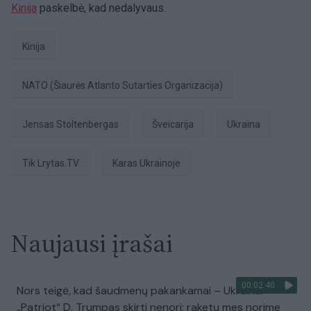
Kinija
paskelbė, kad nedalyvaus.
Kinija
NATO (Šiaurės Atlanto Sutarties Organizacija)
Jensas Stoltenbergas
Šveicarija
Ukraina
tik Lrytas.TV
karas Ukrainoje
Naujausi įrašai
00:02:40
Nors teigė, kad šaudmenų pakankamai – Ukrainai
„Patriot“ D. Trumpas skirti nenori: raketų mes norime