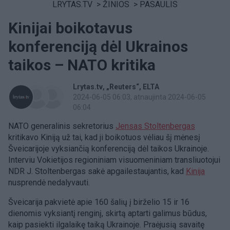
LRYTAS.TV
>
ŽINIOS
>
PASAULIS
Kinijai boikotavus
konferenciją dėl Ukrainos
taikos – NATO kritika
Lrytas.tv
„Reuters“
ELTA
2024-06-05 06:03
, atnaujinta 2024-06-05
06:04
NATO generalinis sekretorius
Jensas Stoltenbergas
kritikavo Kiniją už tai, kad ji boikotuos vėliau šį mėnesį
Šveicarijoje vyksiančią konferenciją dėl taikos Ukrainoje.
Interviu Vokietijos regioniniam visuomeniniam transliuotojui
NDR J. Stoltenbergas sakė apgailestaujantis, kad
Kinija
nusprendė nedalyvauti.
Šveicarija pakvietė apie 160 šalių į birželio 15 ir 16
dienomis vyksiantį renginį, skirtą aptarti galimus būdus,
kaip pasiekti ilgalaikę taiką Ukrainoje. Praėjusią savaitę