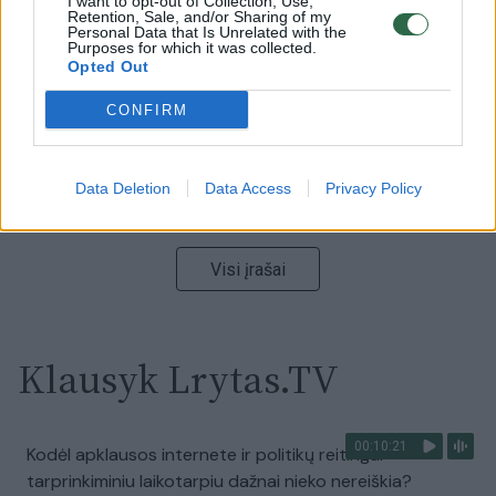
I want to opt-out of Collection, Use,
Retention, Sale, and/or Sharing of my
vaizdas pribloškia
Personal Data that Is Unrelated with the
Purposes for which it was collected.
Žinios
|
Lietuvos diena
Opted Out
CONFIRM
00:15:54
V. Zalužno pasisakymą laiko bandymu įsitvirtinti
Ukrainos politikoje: jis yra neteisus
Data Deletion
Data Access
Privacy Policy
Laidos
|
Nauja diena
Visi įrašai
Klausyk Lrytas.TV
00:10:21
Kodėl apklausos internete ir politikų reitingai
tarprinkiminiu laikotarpiu dažnai nieko nereiškia?