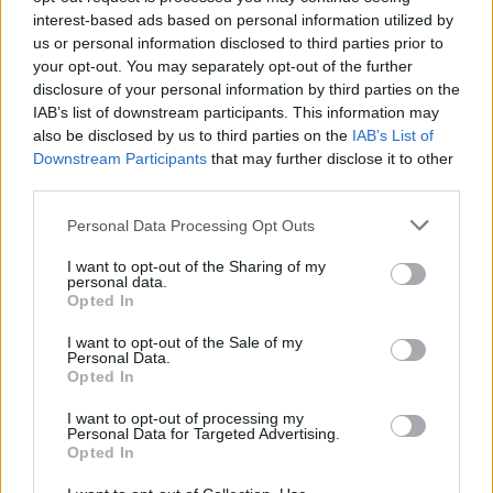
interest-based ads based on personal information utilized by
Visi įrašai
us or personal information disclosed to third parties prior to
your opt-out. You may separately opt-out of the further
disclosure of your personal information by third parties on the
IAB’s list of downstream participants. This information may
Žiūrimiausi įrašai
also be disclosed by us to third parties on the
IAB’s List of
Downstream Participants
that may further disclose it to other
third parties.
00:00:30
Vaizdai iš tragiškos avarijos Vilniaus r.: dviejų moterų ir
Personal Data Processing Opt Outs
vaiko gyvybių išgelbėti nepavyko
I want to opt-out of the Sharing of my
Žinios
|
Lietuvos diena
personal data.
Opted In
00:00:57
I want to opt-out of the Sale of my
Savaitės vidurys nusimato karštas: temperatūra kils iki
Personal Data.
32 laipsnių šilumos
Opted In
Žinios
|
Orai
I want to opt-out of processing my
Personal Data for Targeted Advertising.
Opted In
00:00:59
Nufilmavo, kaip patvino Vilniaus Vakarinis aplinkkelis: