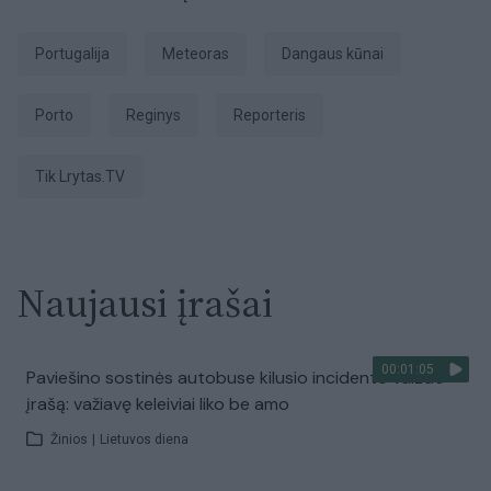
Portugalija
meteoras
dangaus kūnai
Porto
reginys
Reporteris
tik Lrytas.TV
Naujausi įrašai
00:01:05
Paviešino sostinės autobuse kilusio incidento vaizdo
įrašą: važiavę keleiviai liko be amo
Žinios
|
Lietuvos diena