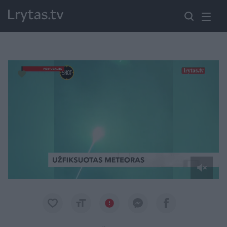
Paremkite Ukrainą