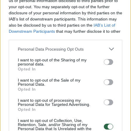
us or personal information disclosed to third parties prior to
your opt-out. You may separately opt-out of the further
Žiūrimiausi įrašai
disclosure of your personal information by third parties on the
IAB’s list of downstream participants. This information may
also be disclosed by us to third parties on the
IAB’s List of
Downstream Participants
that may further disclose it to other
00:00:30
Vaizdai iš tragiškos avarijos Vilniaus r.: dviejų moterų ir
third parties.
vaiko gyvybių išgelbėti nepavyko
Personal Data Processing Opt Outs
Žinios
|
Lietuvos diena
I want to opt-out of the Sharing of my
personal data.
Opted In
00:00:57
Savaitės vidurys nusimato karštas: temperatūra kils iki
32 laipsnių šilumos
I want to opt-out of the Sale of my
Personal Data.
Žinios
|
Orai
Opted In
I want to opt-out of processing my
Personal Data for Targeted Advertising.
00:00:59
Nufilmavo, kaip patvino Vilniaus Vakarinis aplinkkelis:
Opted In
vaizdas pribloškia
I want to opt-out of Collection, Use,
Žinios
Retention, Sale, and/or Sharing of my
|
Lietuvos diena
Personal Data that Is Unrelated with the