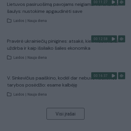
00:11:27
Lietuvos pasiruošimą pavojams neigiamai vertinantis
šaulys: nustokime apgaudinėti save
Laidos
|
Nauja diena
00:12:58
Pravėrė ukrainiečių pinigines: atsakė, kiek vidutiniškai
uždirba ir kaip išsilaiko šalies ekonomika
Laidos
|
Nauja diena
00:16:37
V. Sinkevičius paaiškino, kodėl dar nebuvo Koalicinės
tarybos posėdžio: esame kalbėję
Laidos
|
Nauja diena
Visi įrašai