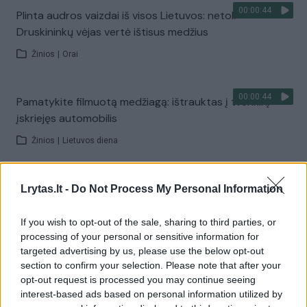
00:00:44
Plinta audros vaizdai iš visos Lietuvos: netoli
Druskininkų vėjas vertė ištisus medžius
Žinios
|
Orai
00:00:44
Pamatykite filmuotą medžiagą: ištrauktas į tvenkinį
įskriejęs automobilis
Žinios
|
Lietuvos diena
00:00:57
Sinoptikai atsakė, kokiais orais užbaigsime darbo
Lrytas.lt -
Do Not Process My Personal Information
savaitę: karščiai atsitrauks
If you wish to opt-out of the sale, sharing to third parties, or
Žinios
|
Orai
processing of your personal or sensitive information for
targeted advertising by us, please use the below opt-out
section to confirm your selection. Please note that after your
Visi įrašai
opt-out request is processed you may continue seeing
interest-based ads based on personal information utilized by