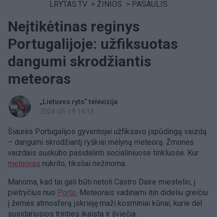
LRYTAS.TV
>
ŽINIOS
>
PASAULIS
Neįtikėtinas reginys
Portugalijoje: užfiksuotas
dangumi skrodžiantis
meteoras
„Lietuvos ryto“ televizija
2024-05-19 14:13
Šiaurės Portugalijos gyventojai užfiksavo įspūdingą vaizdą
– dangumi skrodžiantį ryškiai mėlyną meteorą. Žmonės
vaizdais suskubo pasidalinti socialiniuose tinkluose. Kur
meteoras
nukrito, tiksliai nežinoma.
Manoma, kad tai gali būti netoli Castro Daire miestelio, į
pietryčius nuo
Porto.
Meteorais vadinami itin dideliu greičiu
į žemės atmosferą įskrieję maži kosminiai kūnai, kurie dėl
susidariusios trinties įkaista ir šviečia.