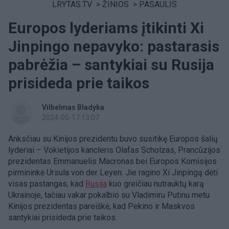
LRYTAS.TV
>
ŽINIOS
>
PASAULIS
Europos lyderiams įtikinti Xi
Jinpingo nepavyko: pastarasis
pabrėžia – santykiai su Rusija
prisideda prie taikos
Vilhelmas Bladyka
2024-05-17 13:07
Anksčiau su Kinijos prezidentu buvo susitikę Europos šalių
lyderiai – Vokietijos kancleris Olafas Scholzas, Prancūzijos
prezidentas Emmanuelis Macronas bei Europos Komisijos
pirmininkė Ursula von der Leyen. Jie ragino Xi Jinpingą dėti
visas pastangas, kad
Rusija
kuo greičiau nutrauktų karą
Ukrainoje, tačiau vakar pokalbio su Vladimiru Putinu metu
Kinijos prezidentas pareiškė, kad Pekino ir Maskvos
santykiai prisideda prie taikos.