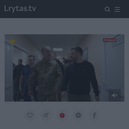
Paremkite Ukrainą