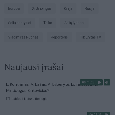
Europa
Xi Jinpingas
Kinija
Rusija
šalių santykiai
taika
šalių lyderiai
Vladimiras Putinas
Reporteris
tik Lrytas.TV
Naujausi įrašai
00:41:28
L. Kontrimas, A. Lašas, A. Lyberytė: ko nesupranta
Mindaugas Sinkevičius?
Laidos
|
Lietuva tiesiogiai
00:05:25