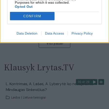
Purposes for which it was collected.
Opted Out
00:02:01
„Pagarba pirmajai premjerei“: pasidalijo jautriais
CONFIRM
prisiminimais apie Kazimierą Prunskienę
Žinios
|
Lietuvos diena
Data Deletion
Data Access
Privacy Policy
Visi įrašai
Klausyk Lrytas.TV
00:41:28
L. Kontrimas, A. Lašas, A. Lyberytė: ko nesupranta
Mindaugas Sinkevičius?
Laidos
|
Lietuva tiesiogiai