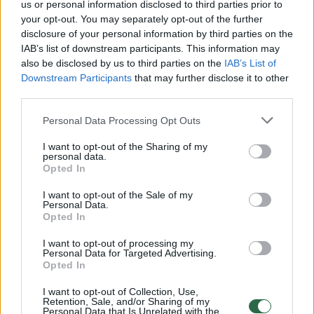
us or personal information disclosed to third parties prior to
your opt-out. You may separately opt-out of the further
Žiūrimiausi įrašai
disclosure of your personal information by third parties on the
IAB’s list of downstream participants. This information may
also be disclosed by us to third parties on the
IAB’s List of
Downstream Participants
that may further disclose it to other
00:00:49
Pateikė daugiau detalių apie iš tėvų paimtus šešis
third parties.
vaikus: jiems kilusi grėsmė
Personal Data Processing Opt Outs
Žinios
|
Lietuvos diena
I want to opt-out of the Sharing of my
personal data.
Opted In
00:00:30
Vaizdai iš tragiškos avarijos Vilniaus r.: dviejų moterų ir
vaiko gyvybių išgelbėti nepavyko
I want to opt-out of the Sale of my
Personal Data.
Žinios
|
Lietuvos diena
Opted In
I want to opt-out of processing my
Personal Data for Targeted Advertising.
00:00:59
Nufilmavo, kaip patvino Vilniaus Vakarinis aplinkkelis:
Opted In
vaizdas pribloškia
I want to opt-out of Collection, Use,
Retention, Sale, and/or Sharing of my
Žinios
|
Lietuvos diena
Personal Data that Is Unrelated with the