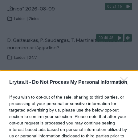
00:21:16
„Žinios“ 2026-08-09
Laidos
|
Žinios
00:40:48
D. Gaižauskas, P. Saudargas, T. Martinaitis: valdžia mus
nuramino ar išgąsdino?
Laidos
|
24/7
00:00:52
Savaitės pradžia su lietumi ir perkūnija: temperatūra
Lrytas.lt -
Do Not Process My Personal Information
dar sieks 30 laipsnių
Žinios
|
Orai
If you wish to opt-out of the sale, sharing to third parties, or
processing of your personal or sensitive information for
targeted advertising by us, please use the below opt-out
Visi įrašai
section to confirm your selection. Please note that after your
opt-out request is processed you may continue seeing
interest-based ads based on personal information utilized by
us or personal information disclosed to third parties prior to