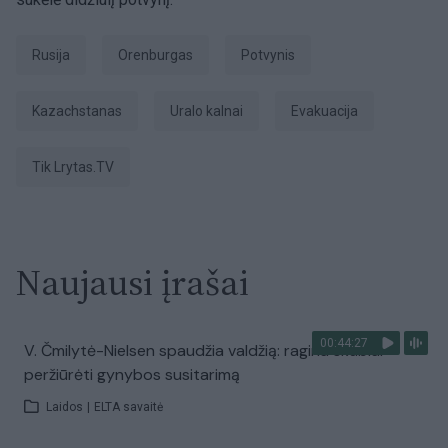
Rusija
Orenburgas
potvynis
Kazachstanas
Uralo kalnai
evakuacija
tik Lrytas.TV
Naujausi įrašai
00:44:27
V. Čmilytė-Nielsen spaudžia valdžią: ragina skubiai
peržiūrėti gynybos susitarimą
Laidos
|
ELTA savaitė