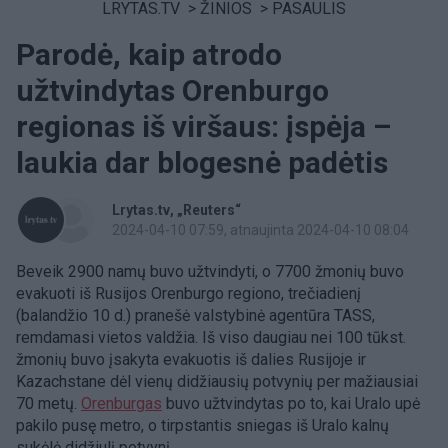
LRYTAS.TV
>
ŽINIOS
>
PASAULIS
Parodė, kaip atrodo
užtvindytas Orenburgo
regionas iš viršaus: įspėja –
laukia dar blogesnė padėtis
Lrytas.tv
„Reuters“
2024-04-10 07:59
, atnaujinta 2024-04-10 08:04
Beveik 2900 namų buvo užtvindyti, o 7700 žmonių buvo
evakuoti iš Rusijos Orenburgo regiono, trečiadienį
(balandžio 10 d.) pranešė valstybinė agentūra TASS,
remdamasi vietos valdžia. Iš viso daugiau nei 100 tūkst.
žmonių buvo įsakyta evakuotis iš dalies Rusijoje ir
Kazachstane dėl vienų didžiausių potvynių per mažiausiai
70 metų.
Orenburgas
buvo užtvindytas po to, kai Uralo upė
pakilo pusę metro, o tirpstantis sniegas iš Uralo kalnų
sukėlė didžiulį potvynį.