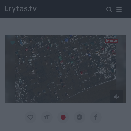
Paremkite Ukrainą