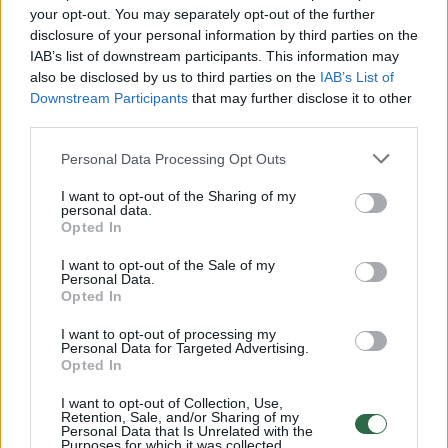
Žiūrimiausi įrašai
your opt-out. You may separately opt-out of the further
disclosure of your personal information by third parties on the
IAB’s list of downstream participants. This information may
also be disclosed by us to third parties on the
IAB’s List of
00:00:30
Vaizdai iš tragiškos avarijos Vilniaus r.: dviejų moterų ir
Downstream Participants
that may further disclose it to other
third parties.
vaiko gyvybių išgelbėti nepavyko
Žinios
|
Lietuvos diena
Personal Data Processing Opt Outs
I want to opt-out of the Sharing of my
personal data.
00:00:57
Savaitės vidurys nusimato karštas: temperatūra kils iki
Opted In
32 laipsnių šilumos
I want to opt-out of the Sale of my
Personal Data.
Žinios
|
Orai
Opted In
I want to opt-out of processing my
00:15:54
V. Zalužno pasisakymą laiko bandymu įsitvirtinti
Personal Data for Targeted Advertising.
Opted In
Ukrainos politikoje: jis yra neteisus
I want to opt-out of Collection, Use,
Laidos
|
Nauja diena
Retention, Sale, and/or Sharing of my
Personal Data that Is Unrelated with the
Purposes for which it was collected.