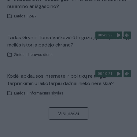
nuramino ar išgąsdino?
Laidos
|
24/7
00:42:29
Tadas Gryn ir Toma Vaškevičiūtė grįžo į praeitį: kodėl jų
meilės istorija padėjo ekrane?
Žinios
|
Lietuvos diena
00:10:21
Kodėl apklausos internete ir politikų reitingai
tarprinkiminiu laikotarpiu dažnai nieko nereiškia?
Laidos
|
Informacinis skydas
Visi įrašai