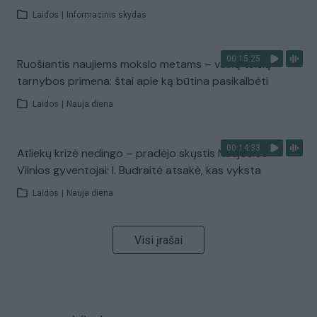
Laidos
|
Informacinis skydas
00:15:25
Ruošiantis naujiems mokslo metams – vaikų teisių
tarnybos primena: štai apie ką būtina pasikalbėti
Laidos
|
Nauja diena
00:14:33
Atliekų krizė nedingo – pradėjo skųstis Naujosios
Vilnios gyventojai: I. Budraitė atsakė, kas vyksta
Laidos
|
Nauja diena
Visi įrašai