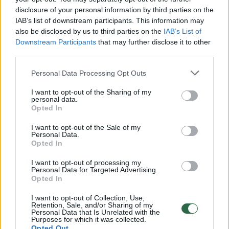
disclosure of your personal information by third parties on the
IAB’s list of downstream participants. This information may
00:00:30
also be disclosed by us to third parties on the
IAB’s List of
Vaizdai iš tragiškos avarijos Vilniaus r.: dviejų moterų ir
Downstream Participants
that may further disclose it to other
vaiko gyvybių išgelbėti nepavyko
third parties.
Žinios
|
Lietuvos diena
Personal Data Processing Opt Outs
I want to opt-out of the Sharing of my
00:00:57
Savaitės vidurys nusimato karštas: temperatūra kils iki
personal data.
Opted In
32 laipsnių šilumos
I want to opt-out of the Sale of my
Žinios
|
Orai
Personal Data.
Opted In
00:15:54
V. Zalužno pasisakymą laiko bandymu įsitvirtinti
I want to opt-out of processing my
Personal Data for Targeted Advertising.
Ukrainos politikoje: jis yra neteisus
Opted In
Laidos
|
Nauja diena
I want to opt-out of Collection, Use,
Retention, Sale, and/or Sharing of my
Personal Data that Is Unrelated with the
Purposes for which it was collected.
00:00:57
Sinoptikai atsakė, kokiais orais užbaigsime darbo
Opted Out