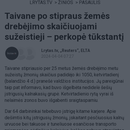
LRYTAS.TV
>
ŽINIOS
>
PASAULIS
Taivane po stipraus žemės
drebėjimo skaičiuojami
sužeistieji – perkopė tūkstantį
Lrytas.tv
„Reuters“
ELTA
2024-04-04 07:27
Taivane stipriausio per 25 metus žemės drebėjimo metu
sužeistų žmonių skaičius padidėjo iki 1050, ketvirtadienį
(balandžio 4 d.) pranešė valdžios institucijos. Jų pareigūnai
taip pat informavo, kad buvo išgelbėta nedidelė šešių
įstrigusių kalnakasių grupė. Ketvirtadienio rytą vyrai iš
nelaimės zonos buvo išgabenti sraigtasparniu.
Dar 64 darbininkai tebebuvo įstrigę kitame karjere. Apie
dešimtis kitų įstrigusių žmonių, įskaitant pėsčiuosius kalnų
urvuose bei takuose ir tuneliuose esančiose transporto