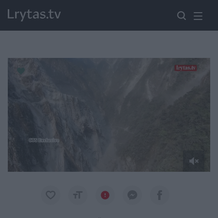
Paremkite Ukrainą