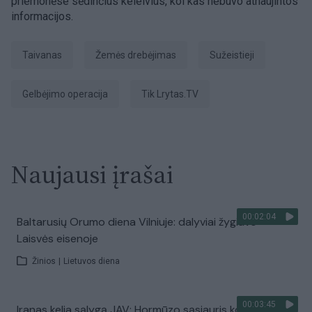
priemonėse sėdinčius keleivius, kol kas nebuvo atnaujintos
informacijos.
Taivanas
žemės drebėjimas
sužeistieji
gelbėjimo operacija
tik Lrytas.TV
Naujausi įrašai
00:02:04
Baltarusių Orumo diena Vilniuje: dalyviai žygiavo
Laisvės eisenoje
Žinios
|
Lietuvos diena
00:03:45
Iranas kelia sąlygą JAV: Hormūzo sąsiauris kol kas liks