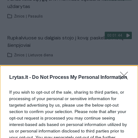
uždarytas
Žinios
|
Pasaulis
00:01:44
Rupkalviuose su dalgiais stojo į kovą: paskelbti Metų
šienpjoviai
Žinios
|
Lietuvos diena
00:02:40
Danija stiprina gynybą: kariams teks tarnauti ilgiau
Lrytas.lt -
Do Not Process My Personal Information
Žinios
|
Pasaulis
If you wish to opt-out of the sale, sharing to third parties, or
processing of your personal or sensitive information for
targeted advertising by us, please use the below opt-out
Visi įrašai
section to confirm your selection. Please note that after your
opt-out request is processed you may continue seeing
interest-based ads based on personal information utilized by
us or personal information disclosed to third parties prior to
Žiūrimiausi įrašai
your opt-out. You may separately opt-out of the further