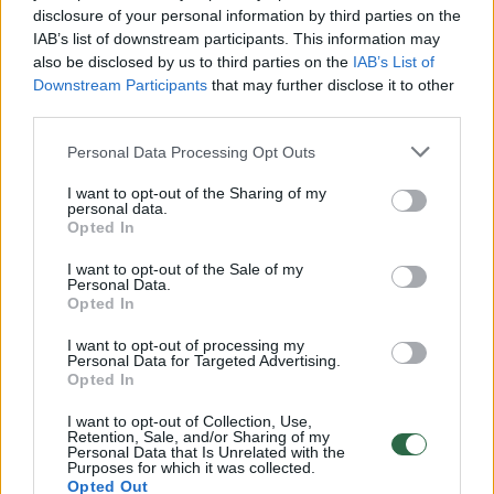
disclosure of your personal information by third parties on the
IAB’s list of downstream participants. This information may
00:00:30
Vaizdai iš tragiškos avarijos Vilniaus r.: dviejų moterų ir
also be disclosed by us to third parties on the
IAB’s List of
Downstream Participants
that may further disclose it to other
vaiko gyvybių išgelbėti nepavyko
third parties.
Žinios
|
Lietuvos diena
Personal Data Processing Opt Outs
I want to opt-out of the Sharing of my
00:00:57
Savaitės vidurys nusimato karštas: temperatūra kils iki
personal data.
32 laipsnių šilumos
Opted In
Žinios
|
Orai
I want to opt-out of the Sale of my
Personal Data.
Opted In
00:00:59
Nufilmavo, kaip patvino Vilniaus Vakarinis aplinkkelis:
I want to opt-out of processing my
Personal Data for Targeted Advertising.
vaizdas pribloškia
Opted In
Žinios
|
Lietuvos diena
I want to opt-out of Collection, Use,
Retention, Sale, and/or Sharing of my
Personal Data that Is Unrelated with the
Purposes for which it was collected.
00:00:55
Avarija Vilniuje: į stotelę įsirėžęs automobilis sužalojo
Opted Out