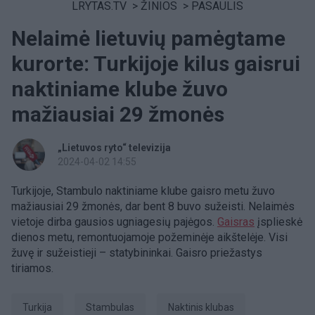
LRYTAS.TV
>
ŽINIOS
>
PASAULIS
Nelaimė lietuvių pamėgtame
kurorte: Turkijoje kilus gaisrui
naktiniame klube žuvo
mažiausiai 29 žmonės
„Lietuvos ryto“ televizija
2024-04-02 14:55
Turkijoje, Stambulo naktiniame klube gaisro metu žuvo
mažiausiai 29 žmonės, dar bent 8 buvo sužeisti. Nelaimės
vietoje dirba gausios ugniagesių pajėgos.
Gaisras
įsplieskė
dienos metu, remontuojamoje požeminėje aikštelėje. Visi
žuvę ir sužeistieji – statybininkai. Gaisro priežastys
tiriamos.
Turkija
Stambulas
naktinis klubas