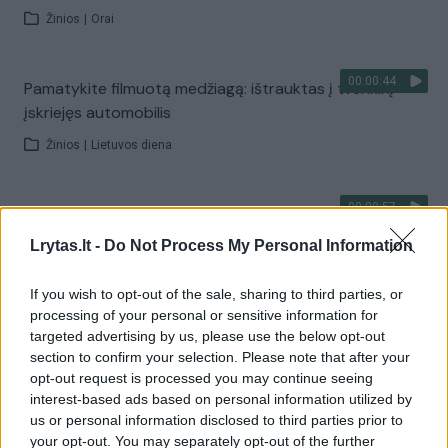
Žinios
|
Orai
00:00:44
Pamatykite filmuotą medžiagą: ištrauktas į tvenkinį
įskriejęs automobilis
Žinios
|
Lietuvos diena
00:00:57
Sinoptikai atsakė, kokiais orais užbaigsime darbo
savaitę: karščiai atsitrauks
Lrytas.lt -
Do Not Process My Personal Information
Žinios
|
Orai
If you wish to opt-out of the sale, sharing to third parties, or
processing of your personal or sensitive information for
Visi įrašai
targeted advertising by us, please use the below opt-out
section to confirm your selection. Please note that after your
opt-out request is processed you may continue seeing
interest-based ads based on personal information utilized by
Žiūrimiausi įrašai
us or personal information disclosed to third parties prior to
your opt-out. You may separately opt-out of the further