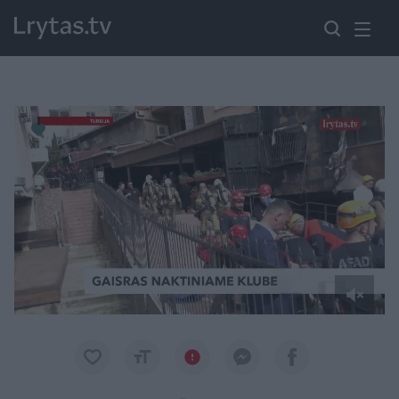
Paremkite Ukrainą