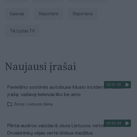
Gaisras
reporterė
Reporteris
tik Lrytas.TV
Naujausi įrašai
00:01:05
Paviešino sostinės autobuse kilusio incidento vaizdo
įrašą: važiavę keleiviai liko be amo
Žinios
|
Lietuvos diena
00:00:44
Plinta audros vaizdai iš visos Lietuvos: netoli
Druskininkų vėjas vertė ištisus medžius