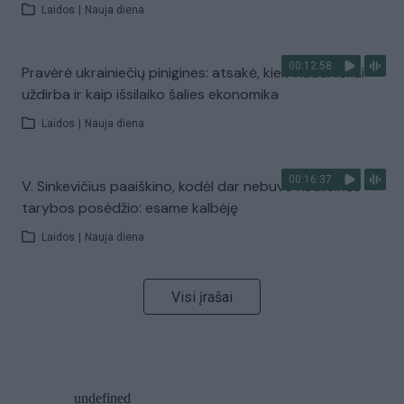
Laidos
|
Nauja diena
00:12:58
Pravėrė ukrainiečių pinigines: atsakė, kiek vidutiniškai
uždirba ir kaip išsilaiko šalies ekonomika
Laidos
|
Nauja diena
00:16:37
V. Sinkevičius paaiškino, kodėl dar nebuvo Koalicinės
tarybos posėdžio: esame kalbėję
Laidos
|
Nauja diena
Visi įrašai