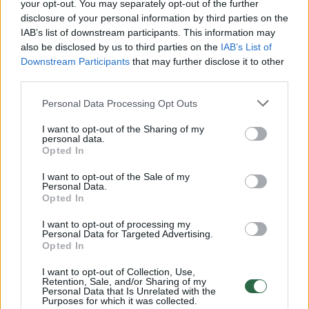
Žiūrimiausi įrašai
your opt-out. You may separately opt-out of the further
disclosure of your personal information by third parties on the
IAB’s list of downstream participants. This information may
also be disclosed by us to third parties on the
IAB’s List of
00:00:30
Vaizdai iš tragiškos avarijos Vilniaus r.: dviejų moterų ir
Downstream Participants
that may further disclose it to other
vaiko gyvybių išgelbėti nepavyko
third parties.
Žinios
|
Lietuvos diena
Personal Data Processing Opt Outs
I want to opt-out of the Sharing of my
00:00:57
personal data.
Savaitės vidurys nusimato karštas: temperatūra kils iki
Opted In
32 laipsnių šilumos
I want to opt-out of the Sale of my
Žinios
|
Orai
Personal Data.
Opted In
I want to opt-out of processing my
00:00:59
Nufilmavo, kaip patvino Vilniaus Vakarinis aplinkkelis:
Personal Data for Targeted Advertising.
vaizdas pribloškia
Opted In
Žinios
|
Lietuvos diena
I want to opt-out of Collection, Use,
Retention, Sale, and/or Sharing of my
Personal Data that Is Unrelated with the
Purposes for which it was collected.