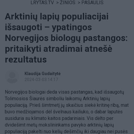
LRYTAS.TV
>
ŽINIOS
>
PASAULIS
Arktinių lapių populiacijai
išsaugoti – ypatingos
Norvegijos biologų pastangos:
pritaikyti atradimai atnešė
rezultatus
Klaudija Gudaitytė
2024-03-03 14:17
Norvegijos biologai deda visas pastangas, kad išsaugotų
Tolimosios Šiaurės simboliu laikomų Arktinių lapių
populiaciją. Prieš šimtmetį jų skaičius siekė kritinę ribą, mat
buvo medžiojamos dėl švelnaus kailiuko, o dabar laputės
susiduria su klimato kaitos padariniais. Vis dėlto per
dvidešimt metų mokslininkams pavyko arktinių lapių
populiaciją pakelti nuo kelių dešimčių iki daugiau nei pusės