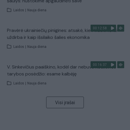
šaulys: nustokime apgaudinėti save
Laidos
|
Nauja diena
00:12:58
Pravėrė ukrainiečių pinigines: atsakė, kiek vidutiniškai
uždirba ir kaip išsilaiko šalies ekonomika
Laidos
|
Nauja diena
00:16:37
V. Sinkevičius paaiškino, kodėl dar nebuvo Koalicinės
tarybos posėdžio: esame kalbėję
Laidos
|
Nauja diena
Visi įrašai