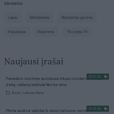
tūkstančio.
lapės
mokslininkai
nykstantys gyvūnai
populiacija
Reporteris
tik Lrytas.TV
Naujausi įrašai
00:01:05
Paviešino sostinės autobuse kilusio incidento vaizdo
įrašą: važiavę keleiviai liko be amo
Žinios
|
Lietuvos diena
00:00:44
Plinta audros vaizdai iš visos Lietuvos: netoli