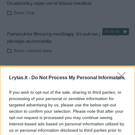
Druskininkų vėjas vertė ištisus medžius
Žinios
|
Orai
00:00:44
Pamatykite filmuotą medžiagą: ištrauktas į tvenkinį
įskriejęs automobilis
Žinios
|
Lietuvos diena
00:00:57
Sinoptikai atsakė, kokiais orais užbaigsime darbo
Lrytas.lt -
Do Not Process My Personal Information
savaitę: karščiai atsitrauks
Žinios
|
Orai
If you wish to opt-out of the sale, sharing to third parties, or
processing of your personal or sensitive information for
targeted advertising by us, please use the below opt-out
Visi įrašai
section to confirm your selection. Please note that after your
opt-out request is processed you may continue seeing
interest-based ads based on personal information utilized by
us or personal information disclosed to third parties prior to