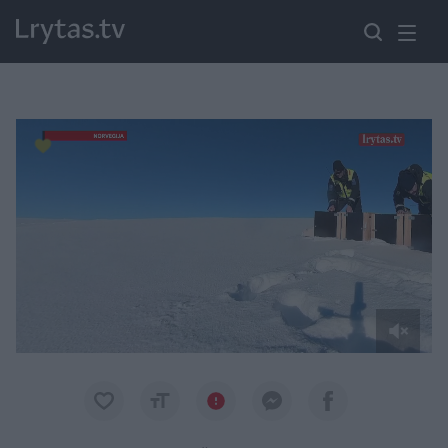
Paremkite Ukrainą