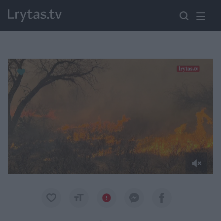
Paremkite Ukrainą