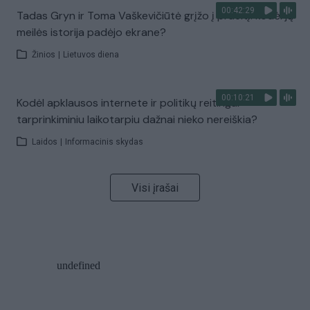
00:42:29
Tadas Gryn ir Toma Vaškevičiūtė grįžo į praeitį: kodėl jų
meilės istorija padėjo ekrane?
Žinios
|
Lietuvos diena
00:10:21
Kodėl apklausos internete ir politikų reitingai
tarprinkiminiu laikotarpiu dažnai nieko nereiškia?
Laidos
|
Informacinis skydas
Visi įrašai