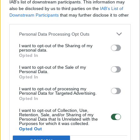
IAB’s list of downstream participants. This information may
vaiko gyvybių išgelbėti nepavyko
also be disclosed by us to third parties on the
IAB’s List of
Downstream Participants
that may further disclose it to other
Žinios
|
Lietuvos diena
third parties.
Personal Data Processing Opt Outs
00:00:57
Savaitės vidurys nusimato karštas: temperatūra kils iki
32 laipsnių šilumos
I want to opt-out of the Sharing of my
personal data.
Opted In
Žinios
|
Orai
I want to opt-out of the Sale of my
Personal Data.
00:15:54
Opted In
V. Zalužno pasisakymą laiko bandymu įsitvirtinti
Ukrainos politikoje: jis yra neteisus
I want to opt-out of processing my
Personal Data for Targeted Advertising.
Laidos
|
Nauja diena
Opted In
I want to opt-out of Collection, Use,
Retention, Sale, and/or Sharing of my
00:00:57
Sinoptikai atsakė, kokiais orais užbaigsime darbo
Personal Data that Is Unrelated with the
Purposes for which it was collected.
savaitę: karščiai atsitrauks
Opted Out
Žinios
|
Orai