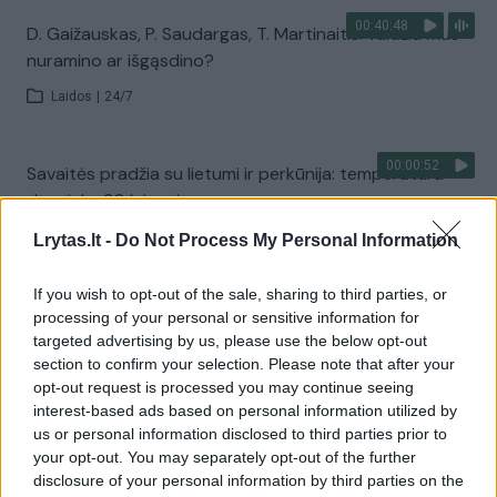
00:40:48
D. Gaižauskas, P. Saudargas, T. Martinaitis: valdžia mus
nuramino ar išgąsdino?
Laidos
|
24/7
00:00:52
Savaitės pradžia su lietumi ir perkūnija: temperatūra
dar sieks 30 laipsnių
Žinios
|
Orai
Lrytas.lt -
Do Not Process My Personal Information
If you wish to opt-out of the sale, sharing to third parties, or
Visi įrašai
processing of your personal or sensitive information for
targeted advertising by us, please use the below opt-out
section to confirm your selection. Please note that after your
opt-out request is processed you may continue seeing
Žiūrimiausi įrašai
interest-based ads based on personal information utilized by
us or personal information disclosed to third parties prior to
your opt-out. You may separately opt-out of the further
disclosure of your personal information by third parties on the
00:00:30
Vaizdai iš tragiškos avarijos Vilniaus r.: dviejų moterų ir