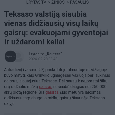
LRYTAS.TV
>
ŽINIOS
>
PASAULIS
Teksaso valstiją siaubia
vienas didžiausių visų laikų
gaisrų: evakuojami gyventojai
ir uždaromi keliai
Lrytas.tv
„Reuters“
2024-02-28 08:48
Antradienį (vasario 27) paskelbtoje filmuotoje medžiagoje
buvo matyti, kaip Grinvilio ugniagesiai važiuoja per laukinius
gaisrus, siautėjusius Teksase. Dėl sausų ir neįprastai šiltų
orų didžiulis miškų
gaisras
nusiaubė daugiau nei 250 000
akrų plotą regione. Šis
gaisras
šiuo metu yra laikomas
didžiausiu tarp daugelio miškų gaisrų šiaurinėje Teksaso
dalyje.