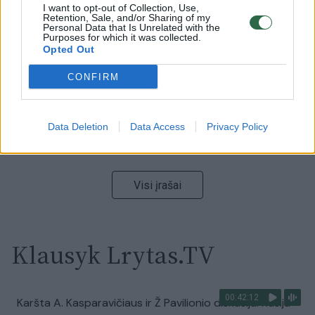
00:00:59
I want to opt-out of Collection, Use,
Nufilmavo, kaip patvino Vilniaus Vakarinis aplinkkelis:
Retention, Sale, and/or Sharing of my
vaizdas pribloškia
Personal Data that Is Unrelated with the
Purposes for which it was collected.
Opted Out
Žinios
|
Lietuvos diena
CONFIRM
00:00:55
Avarija Vilniuje: į stotelę įsirėžęs automobilis sužalojo
dvi moteris
Data Deletion
Data Access
Privacy Policy
Žinios
|
Lietuvos diena
Visi įrašai
Klausyk Lrytas.TV
00:42:12
Karšta A. Kasparavičiaus ir Ž Pavilionio diskusija: Rusija