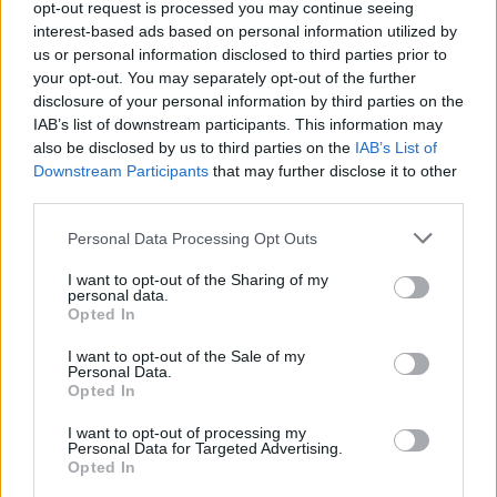
opt-out request is processed you may continue seeing
interest-based ads based on personal information utilized by
Visi įrašai
us or personal information disclosed to third parties prior to
your opt-out. You may separately opt-out of the further
disclosure of your personal information by third parties on the
IAB’s list of downstream participants. This information may
Žiūrimiausi įrašai
also be disclosed by us to third parties on the
IAB’s List of
Downstream Participants
that may further disclose it to other
third parties.
00:00:30
Vaizdai iš tragiškos avarijos Vilniaus r.: dviejų moterų ir
Personal Data Processing Opt Outs
vaiko gyvybių išgelbėti nepavyko
I want to opt-out of the Sharing of my
personal data.
Žinios
|
Lietuvos diena
Opted In
I want to opt-out of the Sale of my
00:00:57
Savaitės vidurys nusimato karštas: temperatūra kils iki
Personal Data.
Opted In
32 laipsnių šilumos
I want to opt-out of processing my
Žinios
|
Orai
Personal Data for Targeted Advertising.
Opted In