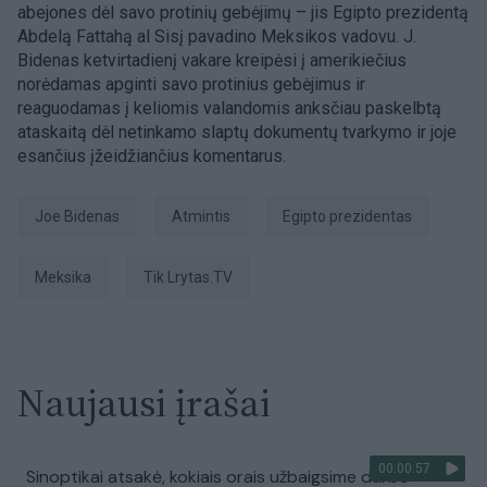
abejones dėl savo protinių gebėjimų – jis Egipto prezidentą
Abdelą Fattahą al Sisį pavadino Meksikos vadovu. J.
Bidenas ketvirtadienį vakare kreipėsi į amerikiečius
norėdamas apginti savo protinius gebėjimus ir
reaguodamas į keliomis valandomis anksčiau paskelbtą
ataskaitą dėl netinkamo slaptų dokumentų tvarkymo ir joje
esančius įžeidžiančius komentarus.
Joe Bidenas
atmintis
Egipto prezidentas
Meksika
tik Lrytas.TV
Naujausi įrašai
00:00:57
Sinoptikai atsakė, kokiais orais užbaigsime darbo