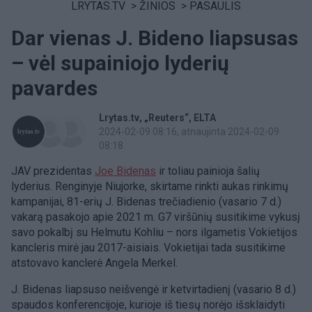
LRYTAS.TV
>
ŽINIOS
>
PASAULIS
Dar vienas J. Bideno liapsusas
– vėl supainiojo lyderių
pavardes
Lrytas.tv
„Reuters“
ELTA
2024-02-09 08:16
, atnaujinta 2024-02-09
08:18
JAV prezidentas
Joe Bidenas
ir toliau painioja šalių
lyderius. Renginyje Niujorke, skirtame rinkti aukas rinkimų
kampanijai, 81-erių J. Bidenas trečiadienio (vasario 7 d.)
vakarą pasakojo apie 2021 m. G7 viršūnių susitikime vykusį
savo pokalbį su Helmutu Kohliu – nors ilgametis Vokietijos
kancleris mirė jau 2017-aisiais. Vokietijai tada susitikime
atstovavo kanclerė Angela Merkel.
J. Bidenas liapsuso neišvengė ir ketvirtadienį (vasario 8 d.)
spaudos konferencijoje, kurioje iš tiesų norėjo išsklaidyti