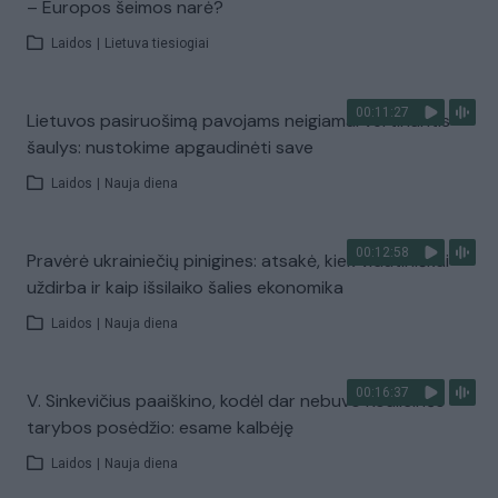
– Europos šeimos narė?
Laidos
|
Lietuva tiesiogiai
00:11:27
Lietuvos pasiruošimą pavojams neigiamai vertinantis
šaulys: nustokime apgaudinėti save
Laidos
|
Nauja diena
00:12:58
Pravėrė ukrainiečių pinigines: atsakė, kiek vidutiniškai
uždirba ir kaip išsilaiko šalies ekonomika
Laidos
|
Nauja diena
00:16:37
V. Sinkevičius paaiškino, kodėl dar nebuvo Koalicinės
tarybos posėdžio: esame kalbėję
Laidos
|
Nauja diena