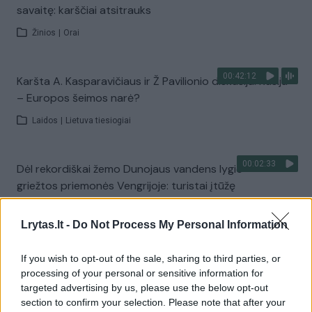
savaitę: karščiai atsitrauks
Žinios
|
Orai
00:42:12
Karšta A. Kasparavičiaus ir Ž Pavilionio diskusija: Rusija
– Europos šeimos narė?
Laidos
|
Lietuva tiesiogiai
00:02:33
Dėl rekordiškai žemo Dunojaus vandens lygio –
griežtos priemonės Vengrijoje: turistai įtūžę
Žinios
|
Pasaulis
Lrytas.lt -
Do Not Process My Personal Information
00:04:00
Kuprines pasvėrę specialistai įspėja apie pavojingą
If you wish to opt-out of the sale, sharing to third parties, or
įprotį: tą daro daugiau nei pusė pradinukų
processing of your personal or sensitive information for
targeted advertising by us, please use the below opt-out
Žinios
|
Lietuvos diena
section to confirm your selection. Please note that after your