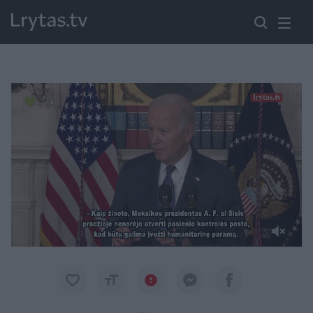
Paremkite Ukrainą