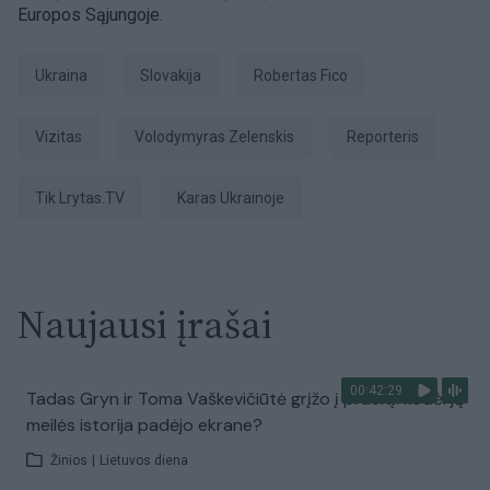
Europos Sąjungoje.
Ukraina
Slovakija
Robertas Fico
vizitas
Volodymyras Zelenskis
Reporteris
tik Lrytas.TV
karas Ukrainoje
Naujausi įrašai
00:42:29
Tadas Gryn ir Toma Vaškevičiūtė grįžo į praeitį: kodėl jų
meilės istorija padėjo ekrane?
Žinios
|
Lietuvos diena