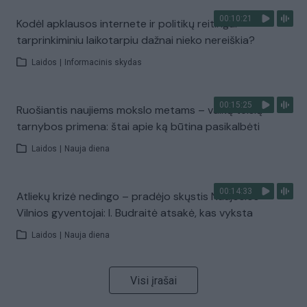
00:10:21
Kodėl apklausos internete ir politikų reitingai
tarprinkiminiu laikotarpiu dažnai nieko nereiškia?
Laidos
|
Informacinis skydas
00:15:25
Ruošiantis naujiems mokslo metams – vaikų teisių
tarnybos primena: štai apie ką būtina pasikalbėti
Laidos
|
Nauja diena
00:14:33
Atliekų krizė nedingo – pradėjo skųstis Naujosios
Vilnios gyventojai: I. Budraitė atsakė, kas vyksta
Laidos
|
Nauja diena
Visi įrašai