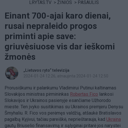
LRYTAS.TV
>
ŽINIOS
>
PASAULIS
Einant 700-ajai karo dienai,
rusai nepraleido progos
priminti apie save:
griuvėsiuose vis dar ieškomi
žmonės
„Lietuvos ryto“ televizija
2024-01-24 12:26
, atnaujinta 2024-01-24 12:50
Prorusiškumu ir palankumu Vladimirui Putinui kaltinamas
Slovakijos ministras pirmininkas
Robertas Fico
lankosi
Slokavijos ir Ukrainos pasienyje esančiame Užhorodo
mieste. Ten įvyko susitikimas su Ukrainos premjeru Denysu
Šmyhaliu. R. Fico vos perėmęs valdžią, atšaukė Bratislavos
pagalbą Kyjivui, tačiau pareiškė, neprieštarauja, kad
Ukraina
gautų Briuselio finansavimą ir sąlyginai pritarė jos narystei