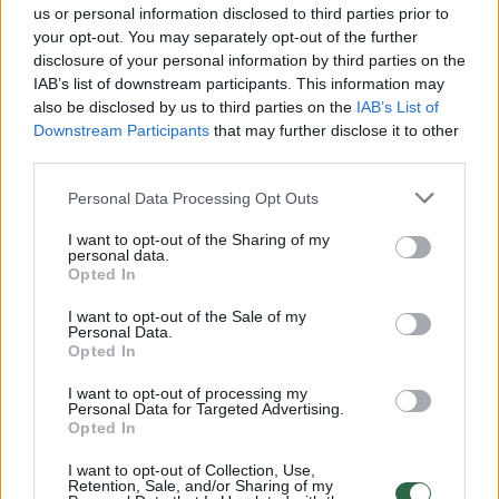
us or personal information disclosed to third parties prior to
Žiūrimiausi įrašai
your opt-out. You may separately opt-out of the further
disclosure of your personal information by third parties on the
IAB’s list of downstream participants. This information may
also be disclosed by us to third parties on the
IAB’s List of
00:00:30
Vaizdai iš tragiškos avarijos Vilniaus r.: dviejų moterų ir
Downstream Participants
that may further disclose it to other
vaiko gyvybių išgelbėti nepavyko
third parties.
Žinios
|
Lietuvos diena
Personal Data Processing Opt Outs
I want to opt-out of the Sharing of my
personal data.
00:00:57
Savaitės vidurys nusimato karštas: temperatūra kils iki
Opted In
32 laipsnių šilumos
I want to opt-out of the Sale of my
Žinios
|
Orai
Personal Data.
Opted In
I want to opt-out of processing my
00:15:54
V. Zalužno pasisakymą laiko bandymu įsitvirtinti
Personal Data for Targeted Advertising.
Opted In
Ukrainos politikoje: jis yra neteisus
Laidos
I want to opt-out of Collection, Use,
|
Nauja diena
Retention, Sale, and/or Sharing of my