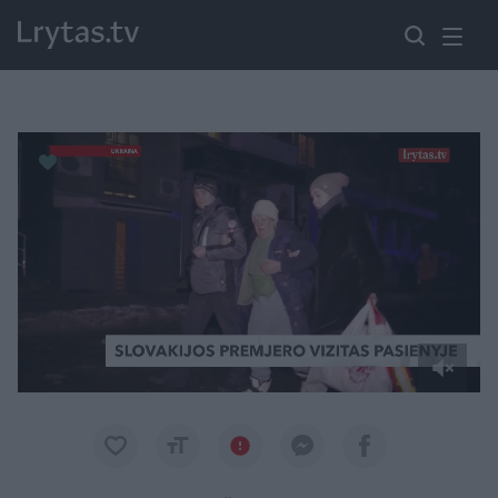
Paremkite Ukrainą