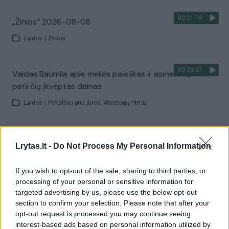
00:21:19
„Žinios“ 2026-08-08
Laidos
|
Žinios
00:23:57
Vaidas Baumila apie meilės paieškas ir asmeninių
patirčių įkvėptas dainas
Laidos
|
Pokalbiai prie jūros. Atostogų ritmu
00:00:40
Dronai Vokietijoje kelia vis daugiau klausimų: du
Lrytas.lt -
Do Not Process My Personal Information
pastebėti virš karinės bazės
Žinios
|
Pasaulis
If you wish to opt-out of the sale, sharing to third parties, or
processing of your personal or sensitive information for
targeted advertising by us, please use the below opt-out
Visi įrašai
section to confirm your selection. Please note that after your
opt-out request is processed you may continue seeing
interest-based ads based on personal information utilized by