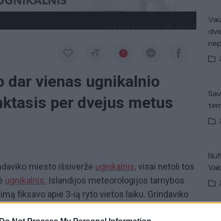
Vaiz
dvi
ne
o dar vienas ugnikalnio
Sav
nktasis per dvejus metus
tem
a
Nuf
indaviko miesto išsiveržė
ugnikalnis,
visai netoli tos
Vak
žė
ugnikalnis.
Islandijos meteorologijos tarnybos
ą fiksavo apie 3-ią ryto vietos laiku. Grindaviko
jama, kad tai buvo jau penktasis ugnikalnio
Avar