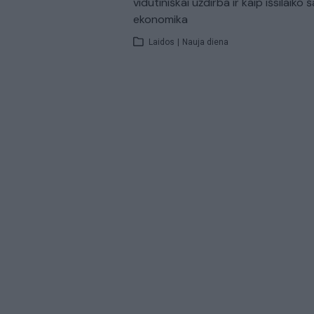
vidutiniškai uždirba ir kaip išsilaiko š
ekonomika
Laidos
|
Nauja diena