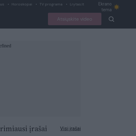
Ekrano
ius
Horoskopai
TV programa
Lrytas.lt
tema
Atsiųskite video
rimiausi įrašai
Visi įrašai