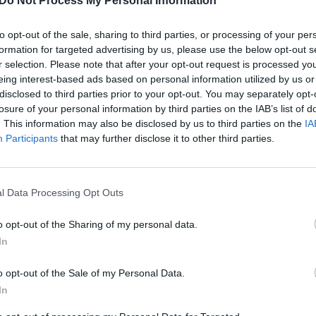
izdo įrašuose užfiksuoti įspūdingi vaizdai, kaip iš
Do Not Process My Personal Information
aut
žuviai.
Islandija
turi 33 veikiančias ugnikalnių
to opt-out of the sale, sharing to third parties, or processing of your per
 iš visų Europos valstybių.
formation for targeted advertising by us, please use the below opt-out s
r selection. Please note that after your opt-out request is processed y
eing interest-based ads based on personal information utilized by us or
mologai
gyventojai
evakuacija
Europa
disclosed to third parties prior to your opt-out. You may separately opt-
losure of your personal information by third parties on the IAB’s list of
as.TV
. This information may also be disclosed by us to third parties on the
IA
Participants
that may further disclose it to other third parties.
l Data Processing Opt Outs
Visi įrašai
o opt-out of the Sharing of my personal data.
In
0:57
00:42:12
aigsime
Karšta A. Kasparavičiaus ir Ž Pavilionio
diskusija: Rusija – Europos šeimos narė?
o opt-out of the Sale of my Personal Data.
In
Laidos
|
Lietuva tiesiogiai