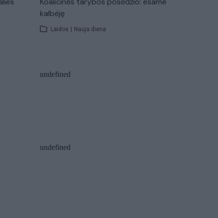
alies
Koalicinės tarybos posėdžio: esame
kalbėję
Laidos
|
Nauja diena