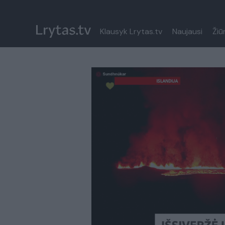
Klausyk Lrytas.tv
Naujausi
Žiū
Paremkite Ukrainą