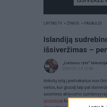
Volume
0%
LRYTAS.TV
>
ŽINIOS
>
PASAULIS
Islandiją sudrebin
išsiveržimas – pe
„Lietuvos ryto“ televizij
2024-01-14 13:48
Ankstų rytą į pietvakarius nuo Gr
vietos, kur gruodį taip pat išsiver
seisminio aktyvumo suintensyvėjim
gyventojai
buvo evakuoti. Skaičiuo