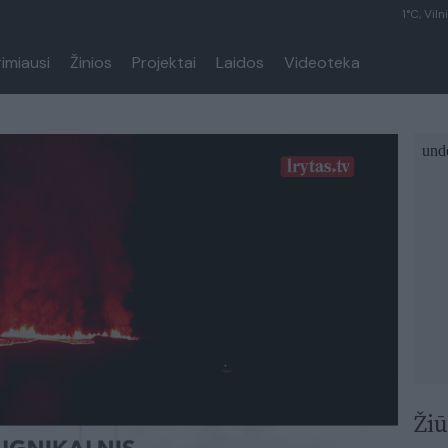
1°C, Viln
rimiausi
Žinios
Projektai
Laidos
Videoteka
Žiū