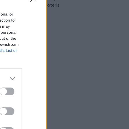
omobilis sužalojo dvi moteris
sonal or
Žinios
|
Lietuvos diena
ection to
ou may
 personal
out of the
 downstream
B’s List of