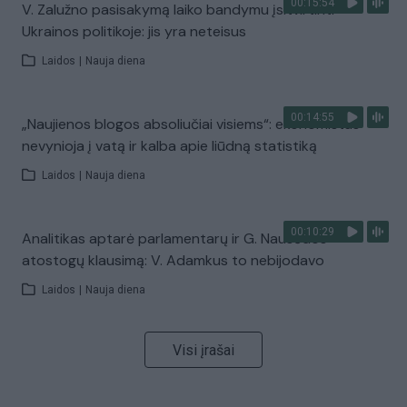
00:15:54
V. Zalužno pasisakymą laiko bandymu įsitvirtinti
Ukrainos politikoje: jis yra neteisus
Laidos
|
Nauja diena
00:14:55
„Naujienos blogos absoliučiai visiems“: ekonomistas
nevynioja į vatą ir kalba apie liūdną statistiką
Laidos
|
Nauja diena
00:10:29
Analitikas aptarė parlamentarų ir G. Nausėdos
atostogų klausimą: V. Adamkus to nebijodavo
Laidos
|
Nauja diena
Visi įrašai