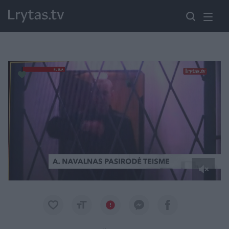
Paremkite Ukrainą