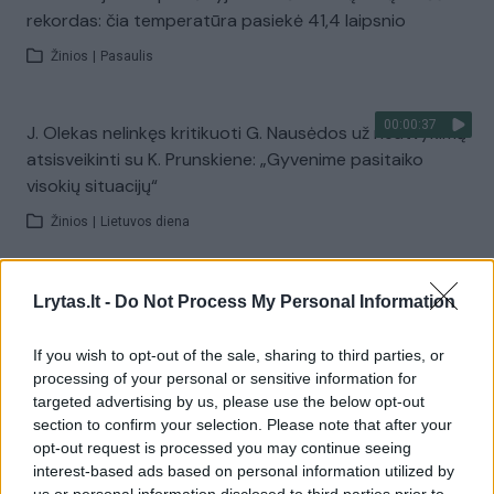
rekordas: čia temperatūra pasiekė 41,4 laipsnio
Žinios
|
Pasaulis
00:00:37
J. Olekas nelinkęs kritikuoti G. Nausėdos už neatvykimą
atsisveikinti su K. Prunskiene: „Gyvenime pasitaiko
visokių situacijų“
Žinios
|
Lietuvos diena
00:41:28
L. Kontrimas, A. Lašas, A. Lyberytė: ko nesupranta
Lrytas.lt -
Do Not Process My Personal Information
Mindaugas Sinkevičius?
If you wish to opt-out of the sale, sharing to third parties, or
Laidos
|
Lietuva tiesiogiai
processing of your personal or sensitive information for
targeted advertising by us, please use the below opt-out
section to confirm your selection. Please note that after your
Visi įrašai
opt-out request is processed you may continue seeing
interest-based ads based on personal information utilized by