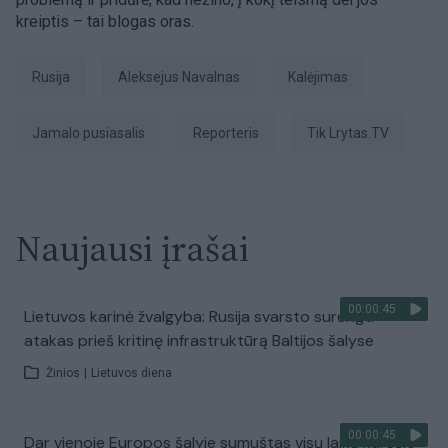
kreiptis – tai blogas oras.
Rusija
Aleksejus Navalnas
kalėjimas
Jamalo pusiasalis
Reporteris
tik Lrytas.TV
Naujausi įrašai
00:00:45
Lietuvos karinė žvalgyba: Rusija svarsto surengti
atakas prieš kritinę infrastruktūrą Baltijos šalyse
Žinios
|
Lietuvos diena
00:00:45
Dar vienoje Europos šalyje sumuštas visų laikų karščio