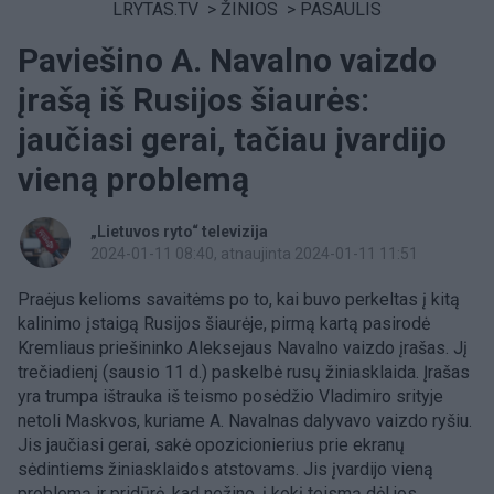
LRYTAS.TV
>
ŽINIOS
>
PASAULIS
Paviešino A. Navalno vaizdo
įrašą iš Rusijos šiaurės:
jaučiasi gerai, tačiau įvardijo
vieną problemą
„Lietuvos ryto“ televizija
2024-01-11 08:40
, atnaujinta 2024-01-11 11:51
Praėjus kelioms savaitėms po to, kai buvo perkeltas į kitą
kalinimo įstaigą Rusijos šiaurėje, pirmą kartą pasirodė
Kremliaus priešininko Aleksejaus Navalno vaizdo įrašas. Jį
trečiadienį (sausio 11 d.) paskelbė rusų žiniasklaida. Įrašas
yra trumpa ištrauka iš teismo posėdžio Vladimiro srityje
netoli Maskvos, kuriame A. Navalnas dalyvavo vaizdo ryšiu.
Jis jaučiasi gerai, sakė opozicionierius prie ekranų
sėdintiems žiniasklaidos atstovams. Jis įvardijo vieną
problemą ir pridūrė, kad nežino, į kokį teismą dėl jos