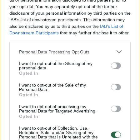
us or personal information disclosed to third parties prior to
your opt-out. You may separately opt-out of the further
Žiūrimiausi įrašai
disclosure of your personal information by third parties on the
IAB’s list of downstream participants. This information may
also be disclosed by us to third parties on the
IAB’s List of
Downstream Participants
that may further disclose it to other
00:00:49
Pateikė daugiau detalių apie iš tėvų paimtus šešis
third parties.
vaikus: jiems kilusi grėsmė
Personal Data Processing Opt Outs
Žinios
|
Lietuvos diena
I want to opt-out of the Sharing of my
personal data.
00:00:30
Opted In
Vaizdai iš tragiškos avarijos Vilniaus r.: dviejų moterų ir
vaiko gyvybių išgelbėti nepavyko
I want to opt-out of the Sale of my
Personal Data.
Žinios
|
Lietuvos diena
Opted In
I want to opt-out of processing my
Personal Data for Targeted Advertising.
00:00:59
Nufilmavo, kaip patvino Vilniaus Vakarinis aplinkkelis:
Opted In
vaizdas pribloškia
I want to opt-out of Collection, Use,
Žinios
|
Lietuvos diena
Retention, Sale, and/or Sharing of my
Personal Data that Is Unrelated with the