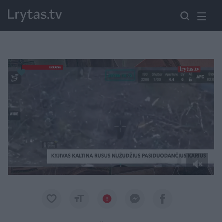
Paremkite Ukrainą