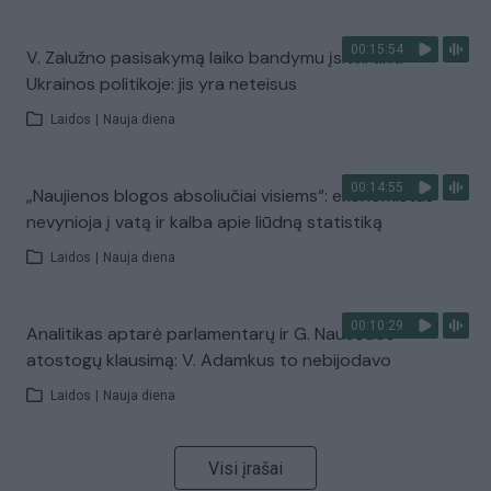
00:15:54
V. Zalužno pasisakymą laiko bandymu įsitvirtinti
Ukrainos politikoje: jis yra neteisus
Laidos
|
Nauja diena
00:14:55
„Naujienos blogos absoliučiai visiems“: ekonomistas
nevynioja į vatą ir kalba apie liūdną statistiką
Laidos
|
Nauja diena
00:10:29
Analitikas aptarė parlamentarų ir G. Nausėdos
atostogų klausimą: V. Adamkus to nebijodavo
Laidos
|
Nauja diena
Visi įrašai