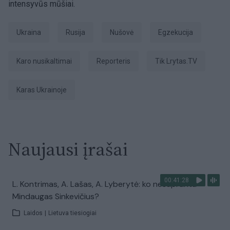
intensyvūs mūšiai.
Ukraina
Rusija
nušovė
egzekucija
karo nusikaltimai
Reporteris
tik Lrytas.TV
karas Ukrainoje
Naujausi įrašai
00:41:28
L. Kontrimas, A. Lašas, A. Lyberytė: ko nesupranta
Mindaugas Sinkevičius?
Laidos
|
Lietuva tiesiogiai