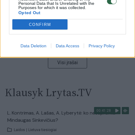
Personal Data that Is Unrelated with the
Žinios
|
Lietuvos diena
Purposes for which it was collected.
Opted Out
00:02:01
CONFIRM
„Pagarba pirmajai premjerei“: pasidalijo jautriais
prisiminimais apie Kazimierą Prunskienę
Žinios
|
Lietuvos diena
Data Deletion
Data Access
Privacy Policy
Visi įrašai
Klausyk Lrytas.TV
00:41:28
L. Kontrimas, A. Lašas, A. Lyberytė: ko nesupranta
Mindaugas Sinkevičius?
Laidos
|
Lietuva tiesiogiai