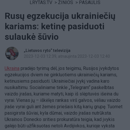
LRYTAS.TV
>
ŽINIOS
>
PASAULIS
Rusų egzekucija ukrainiečių
kariams: ketinę pasiduoti
sulaukė šūvio
„Lietuvos ryto“ televizija
2023-12-03 12:39
, atnaujinta 2023-12-03 12:40
Ukraina
pradėjo tyrimą dėl, jos teigimu, Rusijos įvykdytos
egzekucijos dviem ne ginkluotiems ukrainiečių kariams,
ketinusiems pasiduoti. Ukrainiečiai įvykį vadina karo
nusikaltimu. Socialiniame tinkle „Telegram“ paskelbtas
vaizdo įrašas, kuriame matyti, kaip iš slėptuvės išeina du
vyrai. Vienas jų – iškėlęs rankas virš galvos, vėliau vaizdo
įraše vyrai guli ant žemės priešais kitą karių grupę. Tuomet
pasigirsta šūviai, kyla dūmai, vaizdo įrašas nutrūksta.
Ukrainos Donecko srities prokuratūra teigia, kad įvykis
galėjo būti užfiksuotas netoli Avdijivkos, kurioje vyksta