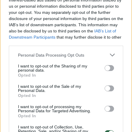
interest-based ads based on personal information utilized by
us or personal information disclosed to third parties prior to
your opt-out. You may separately opt-out of the further
disclosure of your personal information by third parties on the
Žiūrimiausi įrašai
IAB’s list of downstream participants. This information may
also be disclosed by us to third parties on the
IAB’s List of
Downstream Participants
that may further disclose it to other
third parties.
00:00:49
Pateikė daugiau detalių apie iš tėvų paimtus šešis
vaikus: jiems kilusi grėsmė
Personal Data Processing Opt Outs
Žinios
|
Lietuvos diena
I want to opt-out of the Sharing of my
personal data.
Opted In
00:00:30
Vaizdai iš tragiškos avarijos Vilniaus r.: dviejų moterų ir
I want to opt-out of the Sale of my
vaiko gyvybių išgelbėti nepavyko
Personal Data.
Opted In
Žinios
|
Lietuvos diena
I want to opt-out of processing my
Personal Data for Targeted Advertising.
Opted In
00:00:59
Nufilmavo, kaip patvino Vilniaus Vakarinis aplinkkelis:
vaizdas pribloškia
I want to opt-out of Collection, Use,
Retention, Sale, and/or Sharing of my