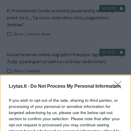
00:05:25
K. Prunskienės brolis prisiminė jaudinančią akimirką
prieš mirtį: „Tai buvo simbolinis mūsų pagerbimo
ženklas“
Žinios
|
Lietuvos diena
00:03:01
Kazachstanas siekia sugrąžinti Kaspijos tigrą į Centrinę
Aziją: ypatingam projektui ruoštasi dešimtmetį
Žinios
|
Pasaulis
Lrytas.lt -
Do Not Process My Personal Information
00:03:41
Mėsainių mėgėjus kviečia nepražiopsoti festivalio
Vilniuje: atskleidė populiariausią paruošimo būdą
If you wish to opt-out of the sale, sharing to third parties, or
processing of your personal or sensitive information for
Žinios
|
Lietuvos diena
targeted advertising by us, please use the below opt-out
section to confirm your selection. Please note that after your
opt-out request is processed you may continue seeing
Visi įrašai