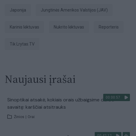
Japonija
Jungtinės Amerikos Valstijos (JAV)
karinis lėktuvas
nukrito lėktuvas
Reporteris
tik Lrytas.TV
Naujausi įrašai
00:00:57
Sinoptikai atsakė, kokiais orais užbaigsime darbo
savaitę: karščiai atsitrauks
Žinios
|
Orai
00:42:12