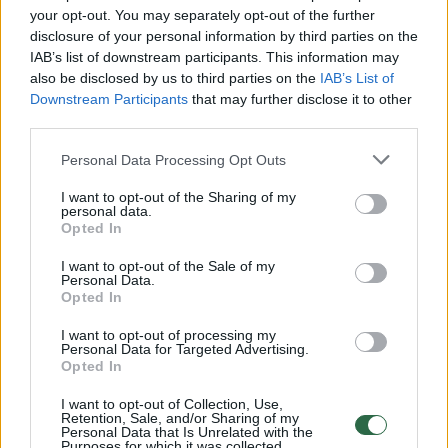
your opt-out. You may separately opt-out of the further
Žiūrimiausi įrašai
disclosure of your personal information by third parties on the
IAB’s list of downstream participants. This information may
also be disclosed by us to third parties on the
IAB’s List of
00:00:30
Vaizdai iš tragiškos avarijos Vilniaus r.: dviejų moterų ir
Downstream Participants
that may further disclose it to other
third parties.
vaiko gyvybių išgelbėti nepavyko
Žinios
|
Lietuvos diena
Personal Data Processing Opt Outs
I want to opt-out of the Sharing of my
personal data.
00:00:57
Savaitės vidurys nusimato karštas: temperatūra kils iki
Opted In
32 laipsnių šilumos
I want to opt-out of the Sale of my
Personal Data.
Žinios
|
Orai
Opted In
I want to opt-out of processing my
00:00:59
Personal Data for Targeted Advertising.
Nufilmavo, kaip patvino Vilniaus Vakarinis aplinkkelis:
Opted In
vaizdas pribloškia
I want to opt-out of Collection, Use,
Žinios
|
Lietuvos diena
Retention, Sale, and/or Sharing of my
Personal Data that Is Unrelated with the
Purposes for which it was collected.