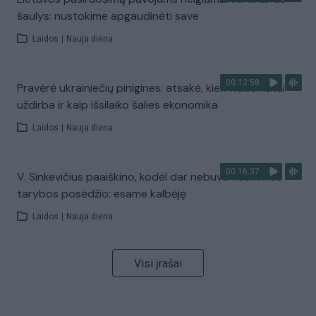
šaulys: nustokime apgaudinėti save
Laidos
|
Nauja diena
00:12:58
Pravėrė ukrainiečių pinigines: atsakė, kiek vidutiniškai
uždirba ir kaip išsilaiko šalies ekonomika
Laidos
|
Nauja diena
00:16:37
V. Sinkevičius paaiškino, kodėl dar nebuvo Koalicinės
tarybos posėdžio: esame kalbėję
Laidos
|
Nauja diena
Visi įrašai