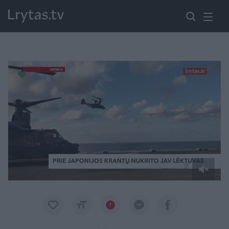
Paremkite Ukrainą