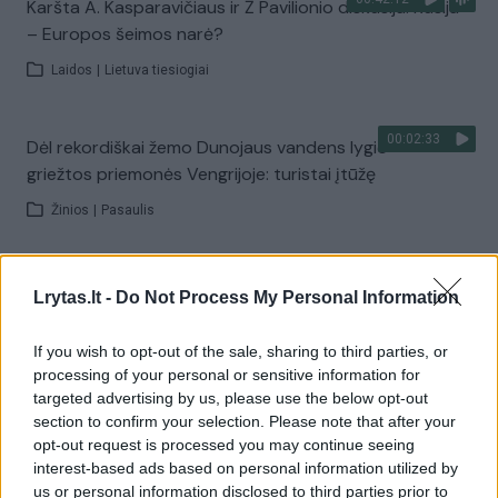
Karšta A. Kasparavičiaus ir Ž Pavilionio diskusija: Rusija
– Europos šeimos narė?
Laidos
|
Lietuva tiesiogiai
00:02:33
Dėl rekordiškai žemo Dunojaus vandens lygio –
griežtos priemonės Vengrijoje: turistai įtūžę
Žinios
|
Pasaulis
00:04:00
Kuprines pasvėrę specialistai įspėja apie pavojingą
Lrytas.lt -
Do Not Process My Personal Information
įprotį: tą daro daugiau nei pusė pradinukų
If you wish to opt-out of the sale, sharing to third parties, or
Žinios
|
Lietuvos diena
processing of your personal or sensitive information for
targeted advertising by us, please use the below opt-out
section to confirm your selection. Please note that after your
Visi įrašai
opt-out request is processed you may continue seeing
interest-based ads based on personal information utilized by
us or personal information disclosed to third parties prior to