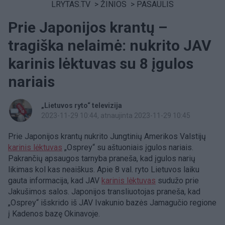
LRYTAS.TV
>
ŽINIOS
>
PASAULIS
Prie Japonijos krantų –
tragiška nelaimė: nukrito JAV
karinis lėktuvas su 8 įgulos
nariais
„Lietuvos ryto“ televizija
2023-11-29 10:44
, atnaujinta 2023-11-29 10:45
Prie Japonijos krantų nukrito Jungtinių Amerikos Valstijų
karinis lėktuvas
„Osprey“ su aštuoniais įgulos nariais.
Pakrančių apsaugos tarnyba praneša, kad įgulos narių
likimas kol kas neaiškus. Apie 8 val. ryto Lietuvos laiku
gauta informacija, kad JAV
karinis lėktuvas
sudužo prie
Jakušimos salos. Japonijos transliuotojas praneša, kad
„Osprey“ išskrido iš JAV Ivakunio bazės Jamagučio regione
į Kadenos bazę Okinavoje.