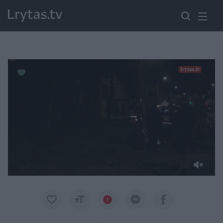
Paremkite Ukrainą