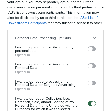
Žiūrimiausi įrašai
your opt-out. You may separately opt-out of the further
disclosure of your personal information by third parties on the
IAB’s list of downstream participants. This information may
also be disclosed by us to third parties on the
IAB’s List of
00:00:30
Vaizdai iš tragiškos avarijos Vilniaus r.: dviejų moterų ir
Downstream Participants
that may further disclose it to other
vaiko gyvybių išgelbėti nepavyko
third parties.
Žinios
|
Lietuvos diena
Personal Data Processing Opt Outs
I want to opt-out of the Sharing of my
personal data.
00:00:57
Savaitės vidurys nusimato karštas: temperatūra kils iki
Opted In
32 laipsnių šilumos
I want to opt-out of the Sale of my
Žinios
|
Orai
Personal Data.
Opted In
I want to opt-out of processing my
00:15:54
V. Zalužno pasisakymą laiko bandymu įsitvirtinti
Personal Data for Targeted Advertising.
Opted In
Ukrainos politikoje: jis yra neteisus
Laidos
|
Nauja diena
I want to opt-out of Collection, Use,
Retention, Sale, and/or Sharing of my
Personal Data that Is Unrelated with the
Purposes for which it was collected.