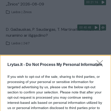
00:21:16
„Žinios“ 2026-08-09
Laidos
|
Žinios
00:40:48
D. Gaižauskas, P. Saudargas, T. Martinaitis: valdžia mus
nuramino ar išgąsdino?
Laidos
|
24/7
00:00:52
Savaitės pradžia su lietumi ir perkūnija: temperatūra
Lrytas.lt -
Do Not Process My Personal Information
dar sieks 30 laipsnių
Žinios
|
Orai
If you wish to opt-out of the sale, sharing to third parties, or
processing of your personal or sensitive information for
targeted advertising by us, please use the below opt-out
Visi įrašai
section to confirm your selection. Please note that after your
opt-out request is processed you may continue seeing
interest-based ads based on personal information utilized by
us or personal information disclosed to third parties prior to