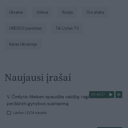
Ukraina
Odesa
Rusija
oro ataka
UNESCO paveldas
tik Lrytas.TV
karas Ukrainoje
Naujausi įrašai
00:44:27
V. Čmilytė-Nielsen spaudžia valdžią: ragina skubiai
peržiūrėti gynybos susitarimą
Laidos
|
ELTA savaitė