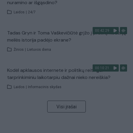
nuramino ar išgąsdino?
Laidos
|
24/7
00:42:29
Tadas Gryn ir Toma Vaškevičiūtė grįžo į praeitį: kodėl jų
meilės istorija padėjo ekrane?
Žinios
|
Lietuvos diena
00:10:21
Kodėl apklausos internete ir politikų reitingai
tarprinkiminiu laikotarpiu dažnai nieko nereiškia?
Laidos
|
Informacinis skydas
Visi įrašai