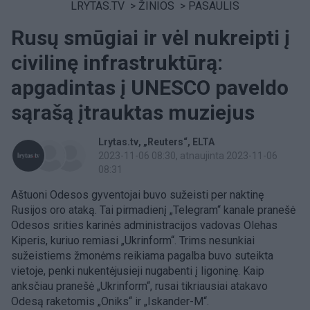
LRYTAS.TV
>
ŽINIOS
>
PASAULIS
Rusų smūgiai ir vėl nukreipti į
civilinę infrastruktūrą:
apgadintas į UNESCO paveldo
sąrašą įtrauktas muziejus
Lrytas.tv
„Reuters“
ELTA
2023-11-06 08:30
, atnaujinta 2023-11-06
08:31
Aštuoni Odesos gyventojai buvo sužeisti per naktinę
Rusijos oro ataką. Tai pirmadienį „Telegram“ kanale pranešė
Odesos srities karinės administracijos vadovas Olehas
Kiperis, kuriuo remiasi „Ukrinform“. Trims nesunkiai
sužeistiems žmonėms reikiama pagalba buvo suteikta
vietoje, penki nukentėjusieji nugabenti į ligoninę. Kaip
anksčiau pranešė „Ukrinform“, rusai tikriausiai atakavo
Odesą raketomis „Oniks“ ir „Iskander-M“.