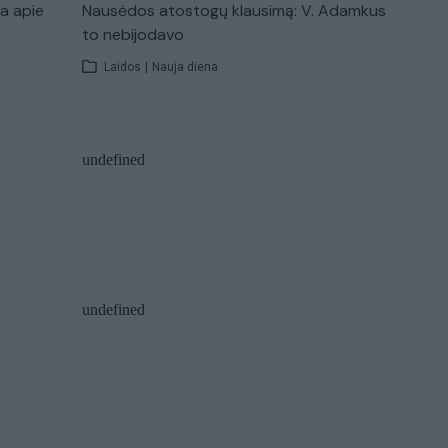
ba apie
Nausėdos atostogų klausimą: V. Adamkus
to nebijodavo
Laidos
|
Nauja diena