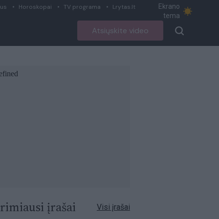
Ekrano
ius
Horoskopai
TV programa
Lrytas.lt
tema
Atsiųskite video
rimiausi įrašai
Visi įrašai