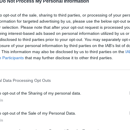
Do Not Process My Personal Information
ė meras Luigis Brugnaras. Jis kalbėjo apie tragediją
„Pa
jau
 pateko kempingo maršrutinis autobusas. Anot italų
to opt-out of the sale, sharing to third parties, or processing of your per
Pru
aromas gamtinėmis dujomis.
formation for targeted advertising by us, please use the below opt-out s
r selection. Please note that after your opt-out request is processed y
eing interest-based ads based on personal information utilized by us or
avarija
tik Lrytas.TV
disclosed to third parties prior to your opt-out. You may separately opt-
losure of your personal information by third parties on the IAB’s list of
. This information may also be disclosed by us to third parties on the
IA
Participants
that may further disclose it to other third parties.
Visi įrašai
l Data Processing Opt Outs
0:59
00:00:45
as
Lietuvos karinė žvalgyba: Rusija svarsto
o opt-out of the Sharing of my personal data.
,4 mln.
surengti atakas prieš kritinę infrastruktūrą
In
Baltijos šalyse
o opt-out of the Sale of my Personal Data.
Žinios
|
Lietuvos diena
In