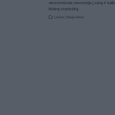
ekonomistas nevynioja į vatą ir kal
liūdną statistiką
Laidos
|
Nauja diena