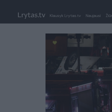
Klausyk Lrytas.tv
Naujausi
Žiū
Paremkite Ukrainą