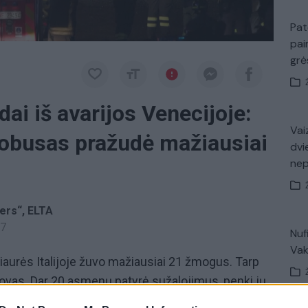
Pat
pai
gr
dai iš avarijos Venecijoje:
Vaiz
tobusas pražudė mažiausiai
dvi
ne
ers“
ELTA
27
Nuf
Vak
iaurės Italijoje žuvo mažiausiai 21 žmogus. Tarp
tovas. Dar 20 asmenų patyrė sužalojimus, penki jų
obusas nuo estakados nukrito ant geležinkelio