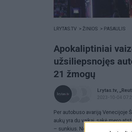
Volume
0%
LRYTAS.TV
>
ŽINIOS
>
PASAULIS
Apokaliptiniai vaiz
užsiliepsnojęs au
21 žmogų
Lrytas.tv
„Reut
2023-10-04 07:
Per autobuso avariją Venecijoje Š
aukų yra du vaikai, sakė mero ats
– sunkius. Nelaimė įvyko, kai aut