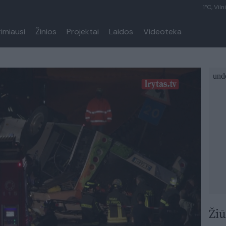
1°C, Viln
rimiausi
Žinios
Projektai
Laidos
Videoteka
Žiū