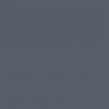
Libijoje kilus potvyniams, vien Viduržemio jūros
uostamiestyje Dernoje aukų skaičius išaugo iki 5300, apie
10 tūkst. žmonių laikomi dingusiais. Manoma, kad žuvusiųjų
skaičius toliau augs. Gelbėtojų komandoms tęsiant darbus,
vis daugiau palaikų randama gatvėse, apsemtuose
pastatuose, kūnus į krantą išskalauja jūra. Nukentėjusiuose
miestuose ligoninių morgai yra perpildyti, žuvusieji
laidojami masinėse kapavietėse.
Libija
potvyniai
morgas
masinė kapavietė
Reporteris
tik Lrytas.TV
Naujausi įrašai