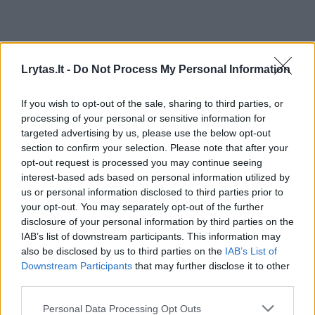
Visi įrašai
Lrytas.lt -
Do Not Process My Personal Information
Žiūrimiausi įrašai
If you wish to opt-out of the sale, sharing to third parties, or
processing of your personal or sensitive information for
targeted advertising by us, please use the below opt-out
00:00:30
Vaizdai iš tragiškos avarijos Vilniaus r.: dviejų moterų ir
section to confirm your selection. Please note that after your
opt-out request is processed you may continue seeing
vaiko gyvybių išgelbėti nepavyko
interest-based ads based on personal information utilized by
Žinios
|
Lietuvos diena
us or personal information disclosed to third parties prior to
your opt-out. You may separately opt-out of the further
disclosure of your personal information by third parties on the
00:00:57
Savaitės vidurys nusimato karštas: temperatūra kils iki
IAB’s list of downstream participants. This information may
also be disclosed by us to third parties on the
IAB’s List of
32 laipsnių šilumos
Downstream Participants
that may further disclose it to other
Žinios
|
Orai
third parties.
Personal Data Processing Opt Outs