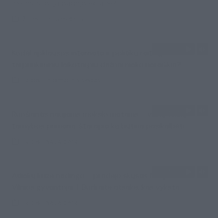
meilės istorija padėjo ekrane?
Žinios
|
Lietuvos diena
00:10:21
Kodėl apklausos internete ir politikų reitingai
tarprinkiminiu laikotarpiu dažnai nieko nereiškia?
Laidos
|
Informacinis skydas
00:15:25
Ruošiantis naujiems mokslo metams – vaikų teisių
tarnybos primena: štai apie ką būtina pasikalbėti
Laidos
|
Nauja diena
00:14:33
Atliekų krizė nedingo – pradėjo skųstis Naujosios
Vilnios gyventojai: I. Budraitė atsakė, kas vyksta
Laidos
|
Nauja diena