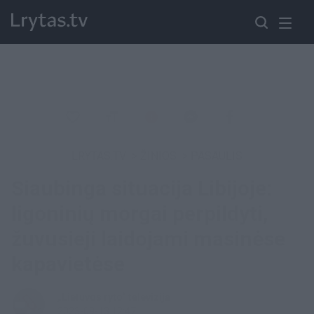
LRYTAS.TV
>
ŽINIOS
>
PASAULIS
Siaubinga situacija Libijoje:
ligoninių morgai perpildyti,
žuvusieji laidojami masinėse
kapavietėse
„Lietuvos ryto“ televizija
2023-09-13 12:47