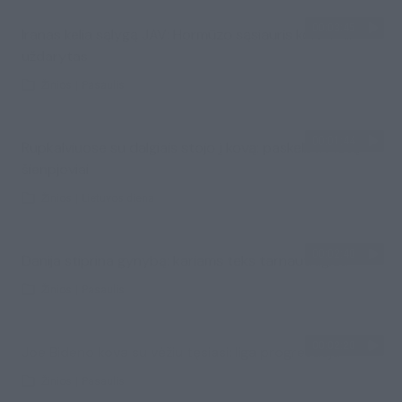
00:03:45
Iranas kelia sąlygą JAV: Hormūzo sąsiauris kol kas liks
uždarytas
Žinios
|
Pasaulis
00:01:44
Rupkalviuose su dalgiais stojo į kovą: paskelbti Metų
šienpjoviai
Žinios
|
Lietuvos diena
00:02:40
Danija stiprina gynybą: kariams teks tarnauti ilgiau
Žinios
|
Pasaulis
00:02:20
Joe Bideno kova su vėžiu tęsiasi: liga progresuoja
Žinios
|
Pasaulis