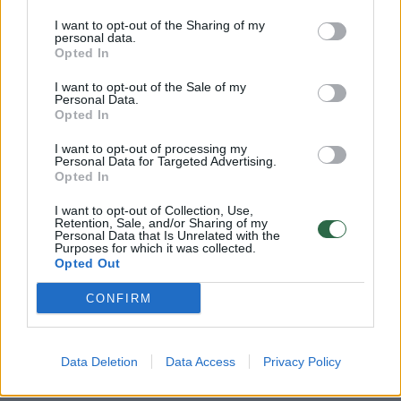
00:15:54
V. Zalužno pasisakymą laiko bandymu įsitvirtinti
I want to opt-out of the Sharing of my
Ši medžiaga yra skirta vyresniems nei 18 metų
Ukrainos politikoje: jis yra neteisus
personal data.
skaitytojams.
Opted In
Laidos
|
Nauja diena
Ar jums jau yra 18 metų?
I want to opt-out of the Sale of my
Personal Data.
Opted In
00:00:57
Sinoptikai atsakė, kokiais orais užbaigsime darbo
savaitę: karščiai atsitrauks
I want to opt-out of processing my
Personal Data for Targeted Advertising.
Taip
Ne
Opted In
Žinios
|
Orai
I want to opt-out of Collection, Use,
Retention, Sale, and/or Sharing of my
Visi įrašai
Personal Data that Is Unrelated with the
Purposes for which it was collected.
Opted Out
CONFIRM
Klausyk Lrytas.TV
Data Deletion
Data Access
Privacy Policy
00:42:29
Tadas Gryn ir Toma Vaškevičiūtė grįžo į praeitį: kodėl jų