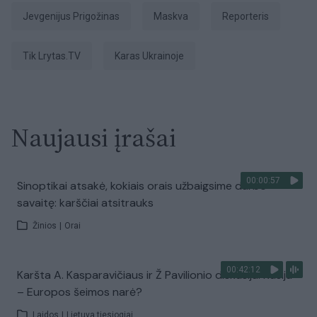
Jevgenijus Prigožinas
Maskva
Reporteris
tik Lrytas.TV
karas Ukrainoje
Naujausi įrašai
00:00:57
Sinoptikai atsakė, kokiais orais užbaigsime darbo
savaitę: karščiai atsitrauks
Žinios
|
Orai
00:42:12
Karšta A. Kasparavičiaus ir Ž Pavilionio diskusija: Rusija
– Europos šeimos narė?
Laidos
|
Lietuva tiesiogiai