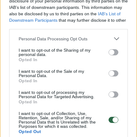
disclosure of your personal information by third parties on the
IAB’s list of downstream participants. This information may
00:00:30
Vaizdai iš tragiškos avarijos Vilniaus r.: dviejų moterų ir
also be disclosed by us to third parties on the
IAB’s List of
vaiko gyvybių išgelbėti nepavyko
Downstream Participants
that may further disclose it to other
third parties.
Žinios
|
Lietuvos diena
Personal Data Processing Opt Outs
00:00:57
Savaitės vidurys nusimato karštas: temperatūra kils iki
I want to opt-out of the Sharing of my
personal data.
32 laipsnių šilumos
Opted In
Žinios
|
Orai
I want to opt-out of the Sale of my
Personal Data.
Opted In
00:00:59
Nufilmavo, kaip patvino Vilniaus Vakarinis aplinkkelis:
I want to opt-out of processing my
vaizdas pribloškia
Personal Data for Targeted Advertising.
Opted In
Žinios
|
Lietuvos diena
I want to opt-out of Collection, Use,
Retention, Sale, and/or Sharing of my
Personal Data that Is Unrelated with the
00:00:55
Avarija Vilniuje: į stotelę įsirėžęs automobilis sužalojo
Purposes for which it was collected.
Opted Out
dvi moteris