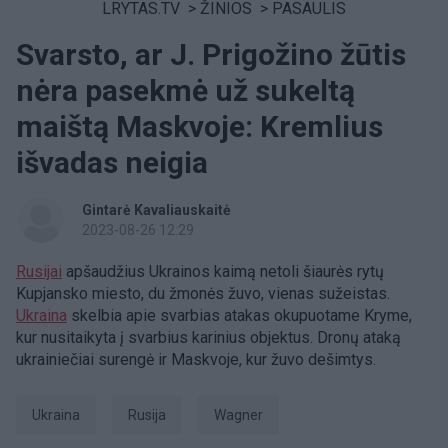
LRYTAS.TV
>
ŽINIOS
>
PASAULIS
Svarsto, ar J. Prigožino žūtis
nėra pasekmė už sukeltą
maištą Maskvoje: Kremlius
išvadas neigia
Gintarė Kavaliauskaitė
2023-08-26 12:29
Rusijai
apšaudžius Ukrainos kaimą netoli šiaurės rytų
Kupjansko miesto, du žmonės žuvo, vienas sužeistas.
Ukraina
skelbia apie svarbias atakas okupuotame Kryme,
kur nusitaikyta į svarbius karinius objektus. Dronų ataką
ukrainiečiai surengė ir Maskvoje, kur žuvo dešimtys.
Ukraina
Rusija
Wagner