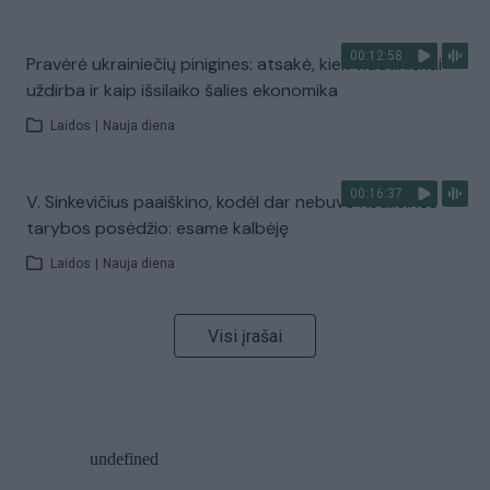
00:12:58
Pravėrė ukrainiečių pinigines: atsakė, kiek vidutiniškai
uždirba ir kaip išsilaiko šalies ekonomika
Laidos
|
Nauja diena
00:16:37
V. Sinkevičius paaiškino, kodėl dar nebuvo Koalicinės
tarybos posėdžio: esame kalbėję
Laidos
|
Nauja diena
Visi įrašai