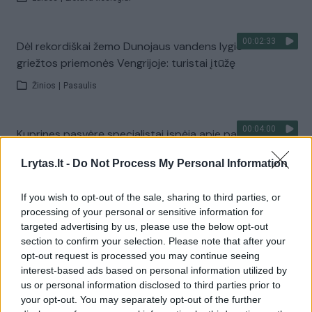
00:02:33
Dėl rekordiškai žemo Dunojaus vandens lygio –
griežtos priemonės Vengrijoje: turistai įtūžę
Žinios
|
Pasaulis
00:04:00
Kuprines pasvėrę specialistai įspėja apie pavojingą
įprotį: tą daro daugiau nei pusė pradinukų
Lrytas.lt -
Do Not Process My Personal Information
Žinios
|
Lietuvos diena
If you wish to opt-out of the sale, sharing to third parties, or
processing of your personal or sensitive information for
Visi įrašai
targeted advertising by us, please use the below opt-out
section to confirm your selection. Please note that after your
opt-out request is processed you may continue seeing
interest-based ads based on personal information utilized by
Žiūrimiausi įrašai
us or personal information disclosed to third parties prior to
your opt-out. You may separately opt-out of the further