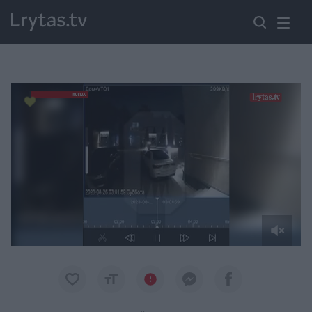
Paremkite Ukrainą