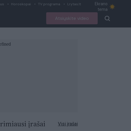
Ekrano
ius
Horoskopai
TV programa
Lrytas.lt
tema
Atsiųskite video
rimiausi įrašai
Visi įrašai