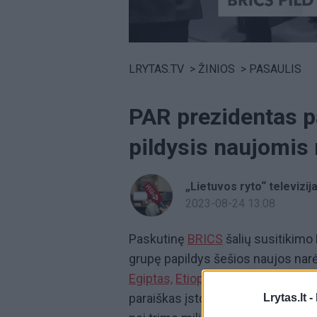
Volume
0%
LRYTAS.TV
>
ŽINIOS
>
PASAULIS
PAR prezidentas p
pildysis naujomis
„Lietuvos ryto“ televizij
2023-08-24 13:08
Paskutinę
BRICS
šalių susitikimo 
grupę papildys šešios naujos narės
Egiptas,
Etiopija,
Iranas,
Saudo Ara
paraiškas įstoti į klubą, kuris ats
Lrytas.lt -