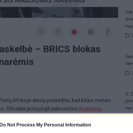
Vaiz
dvi
ne
askelbė – BRICS blokas
Sav
 narėmis
tem
a
V. 
Pietų Afrikoje dieną paskelbta, kad kitais metais
įsit
net
. Oficialiai prisijungti pakviestos
Argentina,
bija
ir Jungtiniai arabų emyratai. Oficialias
tovauja ketvirtadaliui pasaulio ekonomikos ir daugiau
Do Not Process My Personal Information