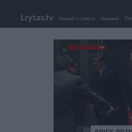
Klausyk Lrytas.tv
Naujausi
Žiū
Paremkite Ukrainą