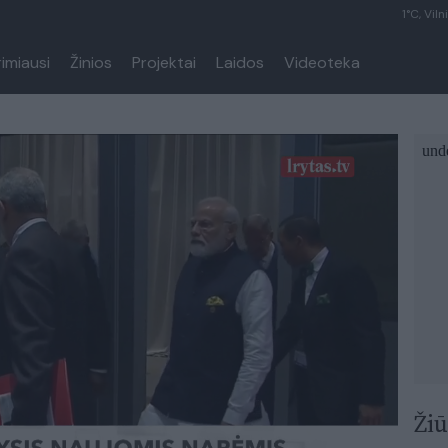
1°C, Viln
rimiausi
Žinios
Projektai
Laidos
Videoteka
Žiū