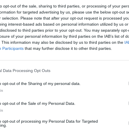
ikė beveik dvi dešimtys šalių.
Nuf
to opt-out of the sale, sharing to third parties, or processing of your per
Vak
formation for targeted advertising by us, please use the below opt-out s
 (PAR)
Argentina
Egiptas
Etiopija
r selection. Please note that after your opt-out request is processed y
eing interest-based ads based on personal information utilized by us or
disclosed to third parties prior to your opt-out. You may separately opt-
ngtiniai Arabų Emyratai (JAE)
losure of your personal information by third parties on the IAB’s list of
. This information may also be disclosed by us to third parties on the
IA
Participants
that may further disclose it to other third parties.
Visi įrašai
l Data Processing Opt Outs
o opt-out of the Sharing of my personal data.
3:38
00:00:37
kalbos
Prancūzijoje sustabdytas gaisro plitimas:
In
ose
dėl karščių pavojus dar neišnyko
Žinios
|
Pasaulis
o opt-out of the Sale of my Personal Data.
In
2:24
00:01:00
to opt-out of processing my Personal Data for Targeted
Ispanija mėnesiui įvedė sienų kontrolę iš
ing.