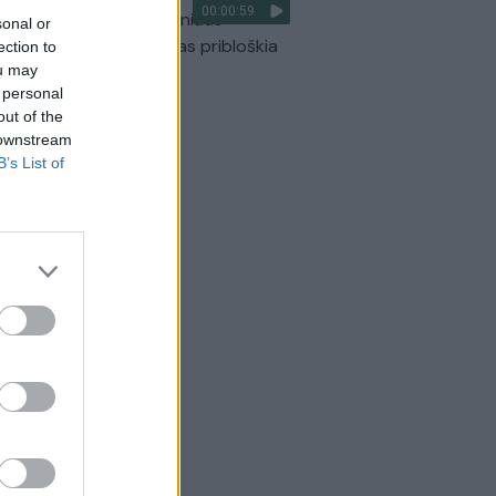
00:00:59
ilmavo, kaip patvino Vilniaus
sonal or
arinis aplinkkelis: vaizdas pribloškia
ection to
ou may
Žinios
|
Lietuvos diena
 personal
out of the
 downstream
B’s List of